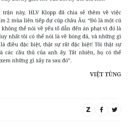
 trận này, HLV Klopp đã chia sẻ thêm về việc
ấm 2 mùa liên tiếp dự cúp châu Âu: “Đó là một cú
i không thể nói về yếu tố dẫn đến án phạt vì đó là
duy nhất tôi có thể nói là về bóng đá, và những gì
 điều đặc biệt, thật sự rất đặc biệt! Tôi thật sự
à các cầu thủ của anh ấy. Tất nhiên, họ có thể
 xem những gì xảy ra sau đó”.
VIỆT TÙNG