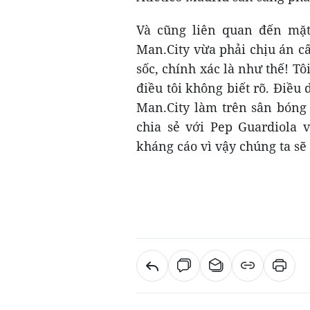
Và cũng liên quan đến mặt
Man.City vừa phải chịu án c
sốc, chính xác là như thế! Tô
điều tôi không biết rõ. Điều 
Man.City làm trên sân bóng là
chia sẻ với Pep Guardiola v
kháng cáo vì vậy chúng ta sẽ