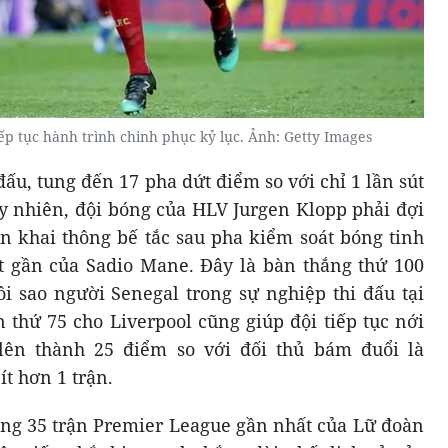
ếp tục hành trình chinh phục kỷ lục. Ảnh: Getty Images
ấu, tung đến 17 pha dứt điểm so với chỉ 1 lần sút
 nhiên, đội bóng của HLV Jurgen Klopp phải đợi
n khai thông bế tắc sau pha kiểm soát bóng tinh
ột gần của Sadio Mane. Đây là bàn thắng thứ 100
i sao người Senegal trong sự nghiệp thi đấu tại
 thứ 75 cho Liverpool cũng giúp đội tiếp tục nới
lên thành 25 điểm so với đối thủ bám đuổi là
ít hơn 1 trận.
rong 35 trận Premier League gần nhất của Lữ đoàn