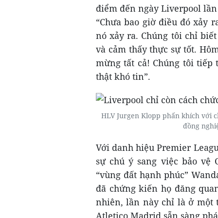
điểm đến ngày Liverpool lầ
“Chưa bao giờ điều đó xảy r
nó xảy ra. Chúng tôi chỉ biế
và cảm thấy thực sự tốt. Hô
mừng tất cả! Chúng tôi tiếp 
thật khó tin”.
HLV Jurgen Klopp phấn khích với c
đồng nghi
Với danh hiệu Premier Leagu
sự chú ý sang việc bảo vệ C
“vùng đất hạnh phúc” Wanda
đã chứng kiến họ đăng quang
nhiên, lần này chỉ là ở một 
Atletico Madrid sẵn sàng phá