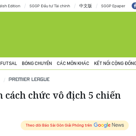
lish Edition
SGGP Đầu tư Tài chính
中文版
SGGP Epaper
FUTSAL
BÓNG CHUYỀN
CÁC MÔN KHÁC
KẾT NỐI CỘNG ĐỒN
PREMIER LEAGUE
n cách chức vô địch 5 chiến
Theo dõi Báo Sài Gòn Giải Phóng trên