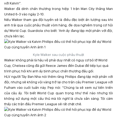
với Kalvin”.
Walker đã dính chấn thương trong hiệp 1 trận Man City thắng Man
United 6-3 vào ngày 2-10.
Nếu Walker tham gia đội tuyển sẽ là điều đặc biệt ấn tượng sau khi
anh trải qua cuộc phẫu thuật vòm háng, đe dọa nghiêm trọng cơ hội
dự World Cup. Guardiola cho biết: 'Anh ấy đang tập một phần với đội,
chưa liên lạc.
Kyle Walker sau cuộc phẫu thuật
Walker không phải là hậu vệ phải duy nhất có nguy cơ bỏ lỡ World
Cup, Chelsea cũng đã gửi Reece James đến Dubai để tiếp tục quá
trình phục hồi khi anh ấy bình phục chấn thương đầu gối.
HLV người Tây Ban Nha nói thêm rằng Phillips đang tập một phần với
đội, nhưng sẽ không vội vàng trở lại cho trận cầu Premier League với
Fulham vào cuối tuần này. Pep nói: “Chúng ta sẽ xem sự tiến triển
của cậu ấy. Tôi biết World Cup quan trọng như thế nào nhưng tôi
không sử dụng một cầu thủ mà tôi nghĩ là chưa sẵn sàng. Tôi cảm
thấy các trận đấu Premier League sẽ rất chặt chẽ.