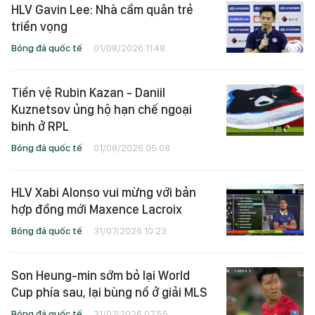
HLV Gavin Lee: Nhà cầm quân trẻ
triển vọng
Bóng đá quốc tế
01/08/2026 11:48
Tiền vệ Rubin Kazan - Daniil
Kuznetsov ủng hộ hạn chế ngoại
binh ở RPL
Bóng đá quốc tế
01/08/2026 05:08
HLV Xabi Alonso vui mừng với bản
hợp đồng mới Maxence Lacroix
Bóng đá quốc tế
31/07/2026 10:23
Son Heung-min sớm bỏ lại World
Cup phía sau, lại bùng nổ ở giải MLS
Bóng đá quốc tế
31/07/2026 07:55