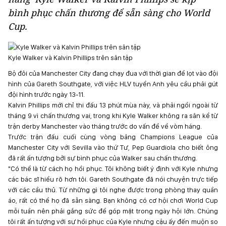
bình phục chấn thương để sẵn sàng cho World
Cup.
Kyle Walker và Kalvin Phillips trên sân tập
Bộ đôi của Manchester City đang chạy đua với thời gian để lọt vào đội
hình của Gareth Southgate, với việc HLV tuyển Anh yêu cầu phải gút
đội hình trước ngày 13-11.
Kalvin Phillips mới chỉ thi đấu 13 phút mùa này, và phải ngồi ngoài từ
tháng 9 vì chấn thương vai, trong khi Kyle Walker không ra sân kể từ
trận derby Manchester vào tháng trước do vấn đề về vòm háng.
Trước trận đấu cuối cùng vòng bảng Champions League của
Manchester City với Sevilla vào thứ Tư, Pep Guardiola cho biết ông
đã rất ấn tượng bởi sự bình phục của Walker sau chấn thương.
"Có thể là từ cách họ hồi phục. Tôi không biết ý định với Kyle nhưng
các bác sĩ hiểu rõ hơn tôi. Gareth Southgate đã nói chuyện trực tiếp
với các cầu thủ. Từ những gì tôi nghe được trong phòng thay quần
áo, rất có thể họ đã sẵn sàng. Bạn không có cơ hội chơi World Cup
mỗi tuần nên phải gắng sức để góp mặt trong ngày hội lớn. Chúng
tôi rất ấn tượng với sự hồi phục của Kyle nhưng cậu ấy đến muộn so