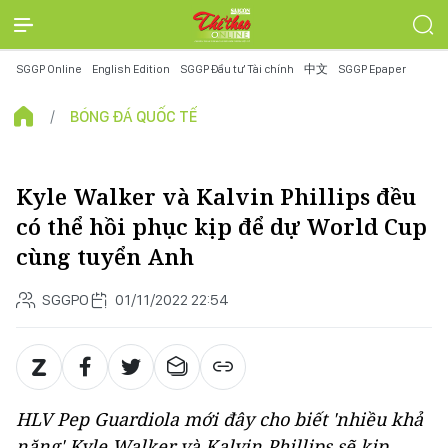
SGGP Online
English Edition
SGGP Đầu tư Tài chính
中文
SGGP Epaper
BÓNG ĐÁ QUỐC TẾ
Kyle Walker và Kalvin Phillips đều
có thể hồi phục kịp để dự World Cup
cùng tuyển Anh
SGGPO
01/11/2022 22:54
HLV Pep Guardiola mới đây cho biết 'nhiều khả
năng' Kyle Walker và Kalvin Phillips sẽ kịp