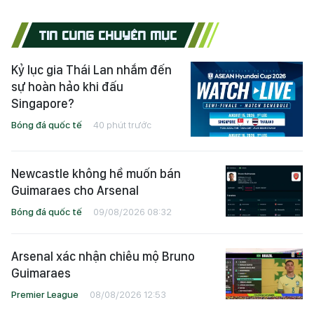
TIN CÙNG CHUYÊN MỤC
Kỷ lục gia Thái Lan nhắm đến
sự hoàn hảo khi đấu
Singapore?
Bóng đá quốc tế
40 phút trước
Newcastle không hề muốn bán
Guimaraes cho Arsenal
Bóng đá quốc tế
09/08/2026 08:32
Arsenal xác nhận chiêu mộ Bruno
Guimaraes
Premier League
08/08/2026 12:53