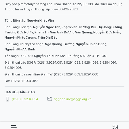
Giấy phép mở chuyên trang Thể Thao Online số 28/GP-CBC do Cục Báo chí, Bộ
Thông tin và Truyền thông cấp ngày 06-09-2023.
Tổng Biên tập:
Nguyễn Khắc Văn
Phó Tổng Biên tập:
Nguyễn Ngọc Anh
,
Phạm Văn Trường
,
Bùi Thị Hồng Sương
,
Trương Đức Nghĩa
,
Phạm Thị Vân Anh
,
Dương Văn Quang
,
Nguyễn Đức Hiển
,
Nguyễn Khắc Cường
,
Trần Gia Bảo
Phó Tổng Thư ký tòa soạn:
Ngô Quang Trưởng
,
Nguyễn Chiến Dũng
,
Nguyễn Phước Bình
Tòa soạn : 432-434 Nguyễn Thị Minh Khai, Phường 5, Quận 3, TP.HCM
Điện thoại báo SGGP: (028) 3.9294.091, 3.9294.092, 3.9294.093, 3.9294.097,
3.9294.098
Điện thoại tòa soạn Báo Điện Tử: (028) 3.9294.069, 3.9294.068
Fax: (028) 3.9294.083
LIÊN HỆ QUẢNG CÁO :
(028) 3.9294.094
sggponline@sggp.org.vn