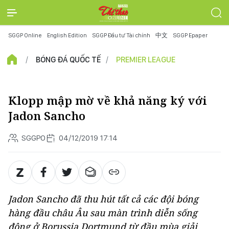
SGGP Online
English Edition
SGGP Đầu tư Tài chính
中文
SGGP Epaper
BÓNG ĐÁ QUỐC TẾ
PREMIER LEAGUE
Klopp mập mờ về khả năng ký với
Jadon Sancho
SGGPO
04/12/2019 17:14
Jadon Sancho đã thu hút tất cả các đội bóng
hàng đầu châu Âu sau màn trình diễn sống
động ở Borussia Dortmund từ đầu mùa giải