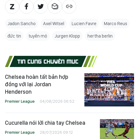
Jadon Sancho
Axel Witsel
Lucien Favre
Marco Reus
đức tin
tuyển mộ
Jurgen Klopp
hertha berlin
TIN CÙNG CHUYÊN MỤC
Chelsea hoàn tất bản hợp
đồng với lại Jordan
Henderson
Premier League
04/08/2026 06:52
Cucurella nói lời chia tay Chelsea
Premier League
28/07/2026 09:12