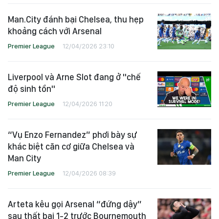
Man.City đánh bại Chelsea, thu hẹp
khoảng cách với Arsenal
Premier League
12/04/2026 23:10
Liverpool và Arne Slot đang ở "chế
độ sinh tồn"
Premier League
12/04/2026 11:20
“Vụ Enzo Fernandez” phơi bày sự
khác biệt căn cơ giữa Chelsea và
Man City
Premier League
12/04/2026 08:39
Arteta kêu gọi Arsenal “đứng dậy”
sau thất bại 1-2 trước Bournemouth