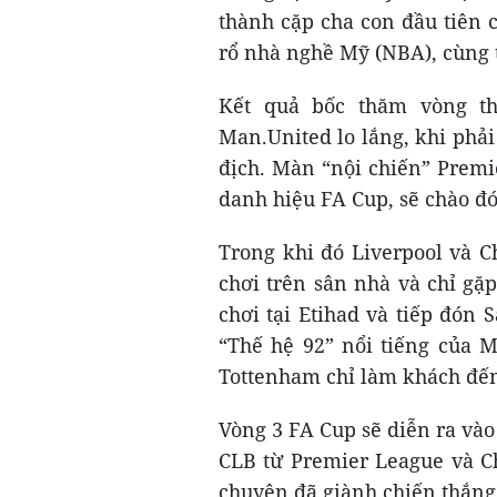
thành cặp cha con đầu tiên 
rổ nhà nghề Mỹ (NBA), cùng 
Kết quả bốc thăm vòng t
Man.United lo lắng, khi phải
địch. Màn “nội chiến” Premie
danh hiệu FA Cup, sẽ chào đ
Trong khi đó Liverpool và 
chơi trên sân nhà và chỉ gặ
chơi tại Etihad và tiếp đón S
“Thế hệ 92” nổi tiếng của 
Tottenham chỉ làm khách đế
Vòng 3 FA Cup sẽ diễn ra vào 
CLB từ Premier League và C
chuyên đã giành chiến thắng 