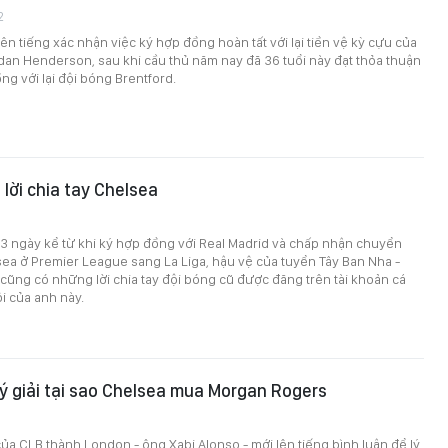
2
ên tiếng xác nhận việc ký hợp đồng hoàn tất với lại tiền vệ kỳ cựu của
dan Henderson, sau khi cầu thủ năm nay đã 36 tuổi này đạt thỏa thuận
g với lại đội bóng Brentford.
 lời chia tay Chelsea
3 ngày kể từ khi ký hợp đồng với Real Madrid và chấp nhận chuyển
ea ở Premier League sang La Liga, hậu vệ của tuyển Tây Ban Nha -
 cũng có những lời chia tay đội bóng cũ được đăng trên tài khoản cá
i của anh này.
lý giải tại sao Chelsea mua Morgan Rogers
ủa CLB thành London - ông Xabi Alonso - mới lên tiếng bình luận để lý