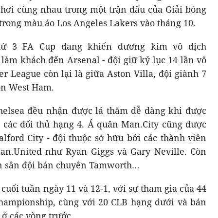
chơi cùng nhau trong một trận đấu của Giải bóng
trong màu áo Los Angeles Lakers vào tháng 10.
hứ 3 FA Cup đang khiến đương kim vô địch
 làm khách đến Arsenal - đội giữ kỷ lục 14 lần vô
r League còn lại là giữa Aston Villa, đội giành 7
ón West Ham.
Chelsea đều nhận được lá thăm dễ dàng khi được
p các đối thủ hạng 4. Á quân Man.City cũng được
alford City - đội thuộc sở hữu bởi các thành viên
Man.United như Ryan Giggs và Gary Neville. Còn
n sân đội bán chuyên Tamworth…
cuối tuần ngày 11 và 12-1, với sự tham gia của 44
hampionship, cùng với 20 CLB hạng dưới và bán
ở các vòng trước.