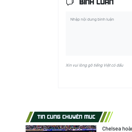
BÌNH LUẬN
Xin vui lòng gõ tiếng Việt có dấu
TIN CÙNG CHUYÊN MỤC
Chelsea hoàn