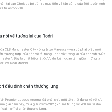
hân tại sao Chelsea bỏ tiền ra mua tiền vệ tấn công của Đội tuyển Anh
s từ Aston Villa.
 nói về tương lai của Rodri
0
ủa CLB Manchester City - ông Enzo Maresca - vừa có phát biểu mới
ến trường hợp của tiền vệ tài năng Rodri và tương lai của anh với “Nửa
ester”. Đây là phát biểu rất được dư luận quan tâm giữa những tin
dri với Real Madrid.
dri đều dính chấn thương lưng
0
ish Premier League Arsenal đã phải chịu một tổn thất đáng kể về lực
mùa giải năm nay, mùa giải 2026-2027, khi mà trung vệ William Saliba
u “dài hạn” vì chấn thương lưng.