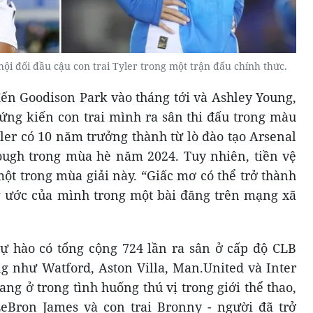
ội đối đầu cậu con trai Tyler trong một trận đấu chính thức.
ến Goodison Park vào tháng tới và Ashley Young,
ng kiến ​​con trai mình ra sân thi đấu trong màu
ler có 10 năm trưởng thành từ lò đào tạo Arsenal
ough trong mùa hè năm 2024. Tuy nhiên, tiền vệ
một trong mùa giải này. “Giấc mơ có thể trở thành
g ước của mình trong một bài đăng trên mạng xã
tự hào có tổng cộng 724 lần ra sân ở cấp độ CLB
g như Watford, Aston Villa, Man.United và Inter
ng ở trong tình huống thú vị trong giới thể thao,
eBron James và con trai Bronny - người đã trở