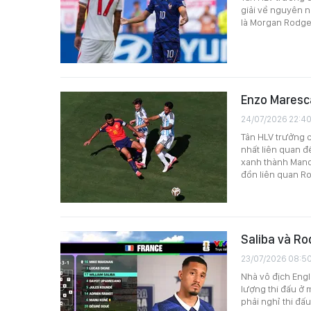
giải về nguyên n
là Morgan Rodger
Enzo Maresca
24/07/2026 22:4
Tân HLV trưởng c
nhất liên quan đ
xanh thành Manch
đồn liên quan Ro
Saliba và Ro
23/07/2026 08:5
Nhà vô địch Engl
lượng thi đấu ở 
phải nghỉ thi đấ