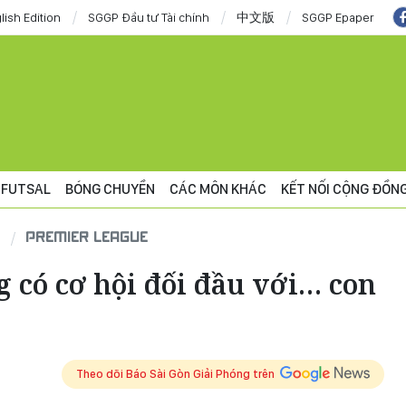
lish Edition
SGGP Đầu tư Tài chính
中文版
SGGP Epaper
FUTSAL
BÓNG CHUYỀN
CÁC MÔN KHÁC
KẾT NỐI CỘNG ĐỒN
PREMIER LEAGUE
 có cơ hội đối đầu với… con
Theo dõi Báo Sài Gòn Giải Phóng trên