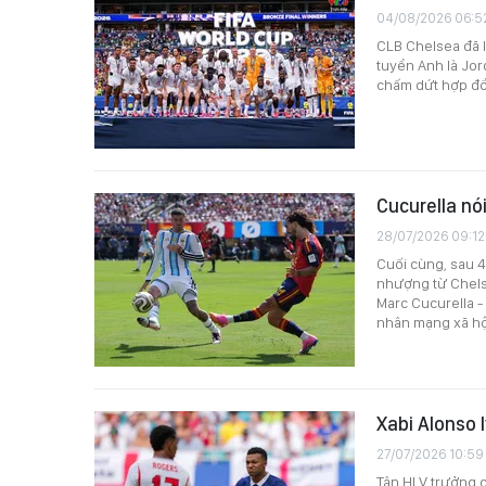
04/08/2026 06:5
CLB Chelsea đã l
tuyển Anh là Jor
chấm dứt hợp đồn
Cucurella nói
28/07/2026 09:12
Cuối cùng, sau 4
nhượng từ Chels
Marc Cucurella -
nhân mạng xã hộ
Xabi Alonso 
27/07/2026 10:59
Tân HLV trưởng c