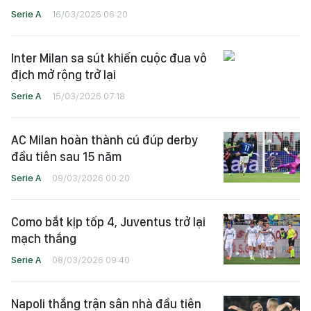
Serie A
16/03/2026 06:20
Inter Milan sa sút khiến cuộc đua vô
địch mở rộng trở lại
Serie A
15/03/2026 07:18
AC Milan hoàn thành cú đúp derby
đầu tiên sau 15 năm
Serie A
09/03/2026 00:20
Como bắt kịp tốp 4, Juventus trở lại
mạch thắng
Serie A
08/03/2026 09:40
Napoli thắng trận sân nhà đầu tiên