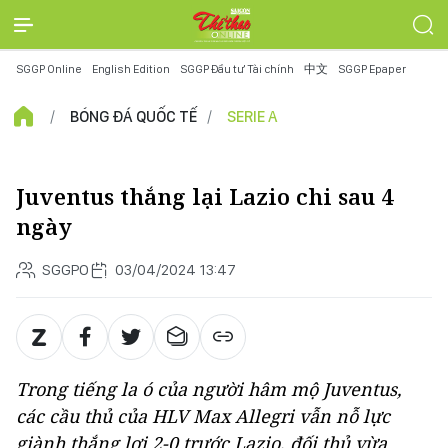
SGGP Online
English Edition
SGGP Đầu tư Tài chính
中文
SGGP Epaper
BÓNG ĐÁ QUỐC TẾ
SERIE A
Juventus thắng lại Lazio chi sau 4
ngày
SGGPO
03/04/2024 13:47
Trong tiếng la ó của người hâm mộ Juventus,
các cầu thủ của HLV Max Allegri vẫn nỗ lực
giành thắng lợi 2-0 trước Lazio, đối thủ vừa