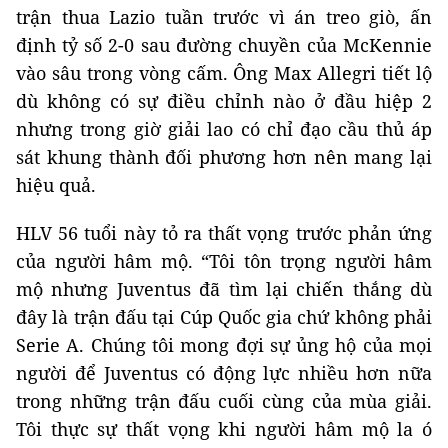
trận thua Lazio tuần trước vì án treo giò, ấn
định tỷ số 2-0 sau đường chuyền của McKennie
vào sâu trong vòng cấm. Ông Max Allegri tiết lộ
dù không có sự điều chỉnh nào ở đầu hiệp 2
nhưng trong giờ giải lao có chỉ đạo cầu thủ áp
sát khung thành đối phương hơn nên mang lại
hiệu quả.
HLV 56 tuổi này tỏ ra thất vọng trước phản ứng
của người hâm mộ. “Tôi tôn trọng người hâm
mộ nhưng Juventus đã tìm lại chiến thắng dù
đây là trận đấu tại Cúp Quốc gia chứ không phải
Serie A. Chúng tôi mong đợi sự ủng hộ của mọi
người để Juventus có động lực nhiều hơn nữa
trong những trận đấu cuối cùng của mùa giải.
Tôi thực sự thất vọng khi người hâm mộ la ó