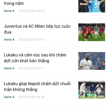
trong năm
Serie A
07/03/2026 04:57
Juventus và AC Milan tiếp tục cuộc
đua
Serie A
02/03/2026 07:01
Lukaku và cảm xúc sau khi chấm
dứt cơn khát bàn thắng
Serie A
01/03/2026 07:11
Lukaku giúp Napoli chấm dứt chuỗi
trận không thắng
Serie A
01/03/2026 04:30