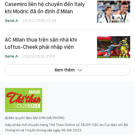
Casemiro liên hệ chuyển đến Italy
khi Modric đã ổn định ở Milan
Serie A
25/02/2026 22:48
AC Milan thua trên sân nhà khi
Loftus-Cheek phải nhập viện
Serie A
23/02/2026 01:09
Xem thêm
© Bản quyền Báo SÀI GÒN GIẢI PHÓNG.
Giấy phép mở chuyên trang Thể Thao Online số 28/GP-CBC do Cục Báo chí, Bộ
Thông tin và Truyền thông cấp ngày 06-09-2023.