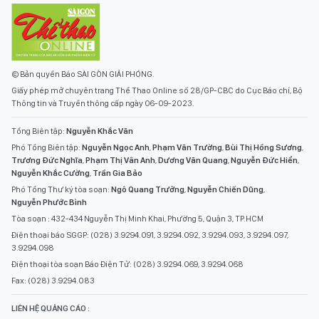
© Bản quyền Báo SÀI GÒN GIẢI PHÓNG.
Giấy phép mở chuyên trang Thể Thao Online số 28/GP-CBC do Cục Báo chí, Bộ
Thông tin và Truyền thông cấp ngày 06-09-2023.
Tổng Biên tập:
Nguyễn Khắc Văn
Phó Tổng Biên tập:
Nguyễn Ngọc Anh
,
Phạm Văn Trường
,
Bùi Thị Hồng Sương
,
Trương Đức Nghĩa
,
Phạm Thị Vân Anh
,
Dương Văn Quang
,
Nguyễn Đức Hiển
,
Nguyễn Khắc Cường
,
Trần Gia Bảo
Phó Tổng Thư ký tòa soạn:
Ngô Quang Trưởng
,
Nguyễn Chiến Dũng
,
Nguyễn Phước Bình
Tòa soạn : 432-434 Nguyễn Thị Minh Khai, Phường 5, Quận 3, TP.HCM
Điện thoại báo SGGP: (028) 3.9294.091, 3.9294.092, 3.9294.093, 3.9294.097,
3.9294.098
Điện thoại tòa soạn Báo Điện Tử: (028) 3.9294.069, 3.9294.068
Fax: (028) 3.9294.083
LIÊN HỆ QUẢNG CÁO :