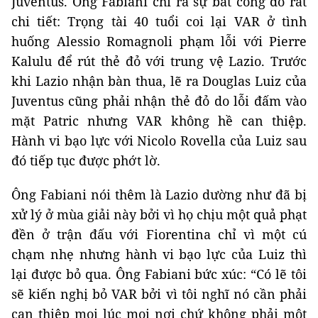
Juventus. Ông Fabiani chỉ ra sự bất công đó rất
chi tiết: Trọng tài 40 tuổi coi lại VAR ở tình
huống Alessio Romagnoli phạm lỗi với Pierre
Kalulu để rút thẻ đỏ với trung vệ Lazio. Trước
khi Lazio nhận bàn thua, lẽ ra Douglas Luiz của
Juventus cũng phải nhận thẻ đỏ do lỗi đấm vào
mặt Patric nhưng VAR không hề can thiệp.
Hành vi bạo lực với Nicolo Rovella của Luiz sau
đó tiếp tục được phớt lờ.
Ông Fabiani nói thêm là Lazio dường như đã bị
xử lý ở mùa giải này bởi vì họ chịu một quả phạt
đền ở trận đấu với Fiorentina chỉ vì một cú
chạm nhẹ nhưng hành vi bạo lực của Luiz thì
lại được bỏ qua. Ông Fabiani bức xúc: “Có lẽ tôi
sẽ kiến nghị bỏ VAR bởi vì tôi nghĩ nó cần phải
can thiệp mọi lúc mọi nơi chứ không phải một