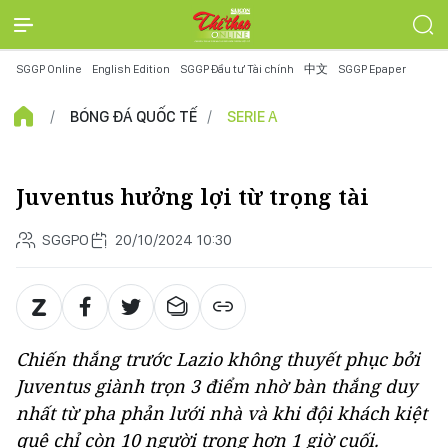
SGGP Online
English Edition
SGGP Đầu tư Tài chính
中文
SGGP Epaper
BÓNG ĐÁ QUỐC TẾ
SERIE A
Juventus hưởng lợi từ trọng tài
SGGPO
20/10/2024 10:30
Chiến thắng trước Lazio không thuyết phục bởi
Juventus giành trọn 3 điểm nhờ bàn thắng duy
nhất từ pha phản lưới nhà và khi đội khách kiệt
quệ chỉ còn 10 người trong hơn 1 giờ cuối.