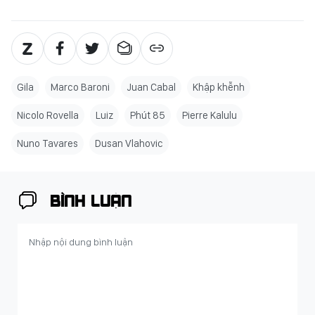
Gila
Marco Baroni
Juan Cabal
Khập khễnh
Nicolo Rovella
Luiz
Phút 85
Pierre Kalulu
Nuno Tavares
Dusan Vlahovic
BÌNH LUẬN