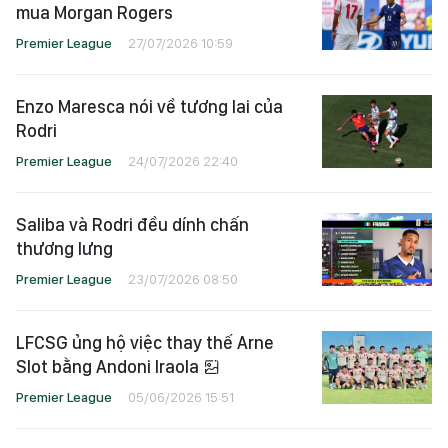
mua Morgan Rogers
Premier League
27/07/2026 10:59
Enzo Maresca nói về tương lai của
Rodri
Premier League
24/07/2026 22:40
Saliba và Rodri đều dính chấn
thương lưng
Premier League
23/07/2026 08:50
LFCSG ủng hộ việc thay thế Arne
Slot bằng Andoni Iraola
Premier League
05/06/2026 15:51