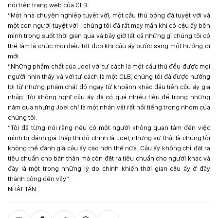
nói trên trang web của CLB.
“Một nhà chuyên nghiệp tuyệt vời, một cầu thủ bóng đá tuyệt vời và
một con người tuyệt vời - chúng tôi đã rất may mắn khi có cậu ấy bên
mình trong suốt thời gian qua và bây giờ tất cả những gì chúng tôi có
thể làm là chúc mọi điều tốt đẹp khi cậu ấy bước sang một hướng đi
mới.
“Những phẩm chất của Joel với tư cách là một cầu thủ đều được mọi
người nhìn thấy và với tư cách là một CLB, chúng tôi đã được hưởng
lợi từ những phẩm chất đó ngay từ khoảnh khắc đầu tiên cậu ấy gia
nhập. Tôi không nghĩ cậu ấy đã có quá nhiều tiêu đề trong những
năm qua nhưng Joel chỉ là một nhân vật rất nổi tiếng trong nhóm của
chúng tôi.
“Tôi đã từng nói rằng nếu có một người không quan tâm đến việc
mình bị đánh giá thấp thì đó chính là Joel, nhưng sự thật là chúng tôi
không thể đánh giá cậu ấy cao hơn thế nữa. Cậu ấy không chỉ đặt ra
tiêu chuẩn cho bản thân mà còn đặt ra tiêu chuẩn cho người khác và
đây là một trong những lý do chính khiến thời gian cậu ấy ở đây
thành công đến vậy”.
NHẬT TÂN