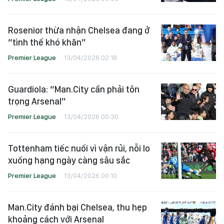
Rosenior thừa nhận Chelsea đang ở
“tình thế khó khăn”
Premier League
13/04/2026 02:18
Guardiola: “Man.City cần phải tôn
trọng Arsenal”
Premier League
13/04/2026 00:30
Tottenham tiếc nuối vì vận rủi, nỗi lo
xuống hạng ngày càng sâu sắc
Premier League
13/04/2026 00:10
Man.City đánh bại Chelsea, thu hẹp
khoảng cách với Arsenal