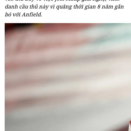
danh cầu thủ này vì quãng thời gian 8 năm gắn
bó với Anfield.