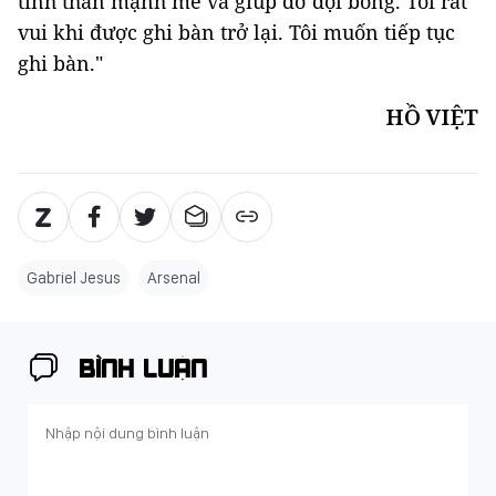
tinh thần mạnh mẽ và giúp đỡ đội bóng. Tôi rất
vui khi được ghi bàn trở lại. Tôi muốn tiếp tục
ghi bàn."
HỒ VIỆT
Gabriel Jesus
Arsenal
BÌNH LUẬN