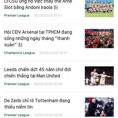
LFCSG ủng hộ việc thay thế Arne
Slot bằng Andoni Iraola
Premier League
05/06/2026 15:51
Hội CĐV Arsenal tại TPHCM đang
sống những ngày tháng “thanh
xuân”
Champions League
29/05/2026 12:47
Leeds chấm dứt 45 năm chờ đợi
chiến thắng tại Man.United
Premier League
14/04/2026 00:56
De Zerbi chỉ rõ Tottenham đang
thiếu niềm tin
Premier League
13/04/2026 08:24