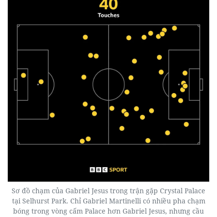
Sơ đồ chạm của Gabriel Jesus trong trận gặp Crystal Palace
tại Selhurst Park. Chỉ Gabriel Martinelli có nhiều pha chạm
bóng trong vòng cấm Palace hơn Gabriel Jesus, nhưng cầu