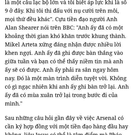
là một câu lạc bộ lớn và tôi biết áp lực khi là số
9 ở đây. Khi tôi thi đấu với nụ cười trên môi,
mọi thứ đều khác". Cựu tiền đạo người Anh
Alan Shearer nói trên BBC: "Anh ấy đã có một
khoảng thời gian khó khăn trước khung thành.
Mikel Arteta xứng đáng nhận được nhiều lời
khen ngợi. Anh ấy đã ghi được bàn thắng vào
giữa tuần và bạn có thể thấy niềm tin mà anh
ấy sẽ có được. Anh ấy phải ra sân ngay hôm
nay. Đó là một màn trình diễn tuyệt vời. Không
có gì ngạc nhiên khi anh ấy ghi bàn trở lại. Anh
ấy đã có mùa xuân trở lại trong bước đi của
mình."
Sau những câu hỏi gần đây về việc Arsenal có
cần ký hợp đồng với một tiền đạo hàng đầu hay
không, liệu Jesus có thể là tâm điểm mà Pháo