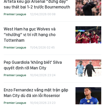
Arteta kêu gọi Arsenal “đứng dậy”
sau thất bại 1-2 trước Bournemouth
Premier League
12/04/2026 00:08
West Ham hạ gục Wolves và
“nhường” vị trí rớt hạng cho
Tottenham
Premier League
11/04/2026 02:45
Pep Guardiola 'không biết' Silva
quyết định rời Man City
Premier League
10/04/2026 23:24
Enzo Fernandez vắng mặt trận gặp
Man City dù đã xin lỗi Rosenior
Premier League
10/04/2026 23:23