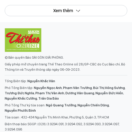
Xem thêm
© Bản quyền Báo SÀI GÒN GIẢI PHÓNG.
Giấy phép mở chuyên trang Thể Thao Online số 28/GP-CBC do Cục Báo chí, Bộ
Thông tin và Truyền thông cấp ngày 06-09-2023.
Tổng Biên tập:
Nguyễn Khắc Văn
Phó Tổng Biên tập:
Nguyễn Ngọc Anh
,
Phạm Văn Trường
,
Bùi Thị Hồng Sương
,
Trương Đức Nghĩa
,
Phạm Thị Vân Anh
,
Dương Văn Quang
,
Nguyễn Đức Hiển
,
Nguyễn Khắc Cường
,
Trần Gia Bảo
Phó Tổng Thư ký tòa soạn:
Ngô Quang Trưởng
,
Nguyễn Chiến Dũng
,
Nguyễn Phước Bình
Tòa soạn : 432-434 Nguyễn Thị Minh Khai, Phường 5, Quận 3, TP.HCM
Điện thoại báo SGGP: (028) 3.9294.091, 3.9294.092, 3.9294.093, 3.9294.097,
3.9294.098