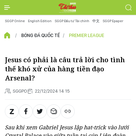
SGGP Online
English Edition
SGGP Đầu tư Tài chính
中文
SGGP Epaper
BÓNG ĐÁ QUỐC TẾ
PREMIER LEAGUE
Jesus có phải là câu trả lời cho tình
thế khó xử của hàng tiền đạo
Arsenal?
SGGPO
22/12/2024 14:15
Sau khi xem Gabriel Jesus lập hat-trick vào lưới
Crystal Palace vào giữa tuần tại cúp Liên đoàn,