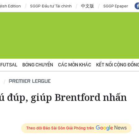
lish Edition
SGGP Đầu tư Tài chính
中文版
SGGP Epaper
FUTSAL
BÓNG CHUYỀN
CÁC MÔN KHÁC
KẾT NỐI CỘNG ĐỒN
PREMIER LEAGUE
cú đúp, giúp Brentford nhấn
Theo dõi Báo Sài Gòn Giải Phóng trên