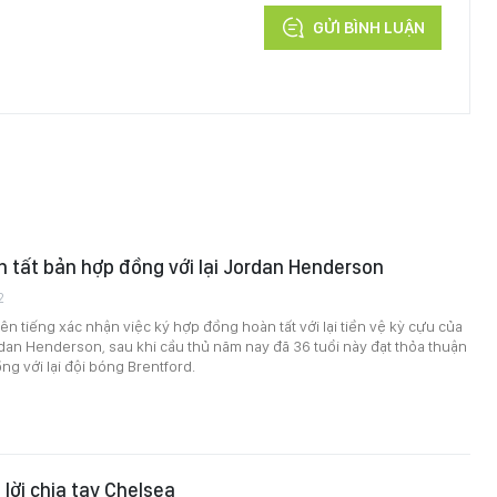
GỬI BÌNH LUẬN
 tất bản hợp đồng với lại Jordan Henderson
2
ên tiếng xác nhận việc ký hợp đồng hoàn tất với lại tiền vệ kỳ cựu của
dan Henderson, sau khi cầu thủ năm nay đã 36 tuổi này đạt thỏa thuận
g với lại đội bóng Brentford.
 lời chia tay Chelsea