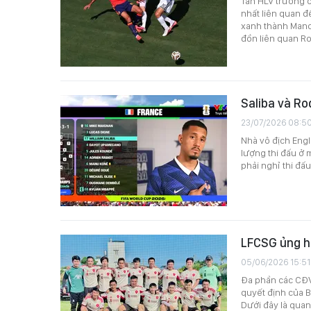
Tân HLV trưởng c
nhất liên quan đ
xanh thành Manch
đồn liên quan Ro
Saliba và Ro
23/07/2026 08:5
Nhà vô địch Engl
lượng thi đấu ở 
phải nghỉ thi đấ
LFCSG ủng hộ
05/06/2026 15:51
Đa phần các CĐV 
quyết định của B
Dưới đây là qua