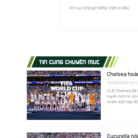
Xin vui lòng gõ tiếng Việt có dấu
TIN CÙNG CHUYÊN MỤC
Chelsea hoàn
04/08/2026 06:5
CLB Chelsea đã l
tuyển Anh là Jor
chấm dứt hợp đồn
Cucurella nói