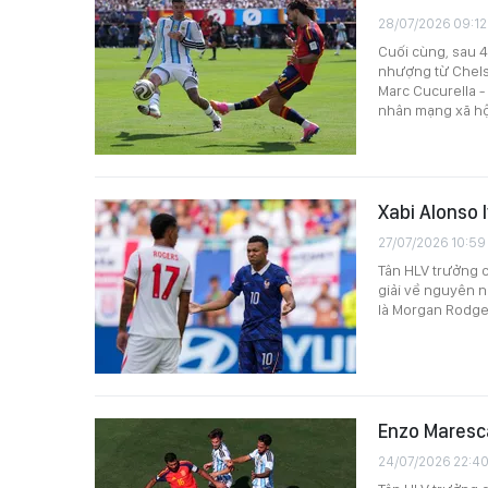
28/07/2026 09:12
Cuối cùng, sau 4
nhượng từ Chels
Marc Cucurella -
nhân mạng xã hộ
Xabi Alonso 
27/07/2026 10:59
Tân HLV trưởng c
giải về nguyên n
là Morgan Rodger
Enzo Maresca
24/07/2026 22:4