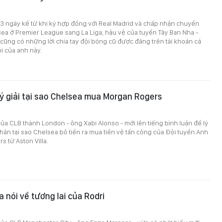
3 ngày kể từ khi ký hợp đồng với Real Madrid và chấp nhận chuyển
ea ở Premier League sang La Liga, hậu vệ của tuyển Tây Ban Nha -
 cũng có những lời chia tay đội bóng cũ được đăng trên tài khoản cá
i của anh này.
lý giải tại sao Chelsea mua Morgan Rogers
ủa CLB thành London - ông Xabi Alonso - mới lên tiếng bình luận để lý
hân tại sao Chelsea bỏ tiền ra mua tiền vệ tấn công của Đội tuyển Anh
s từ Aston Villa.
 nói về tương lai của Rodri
0