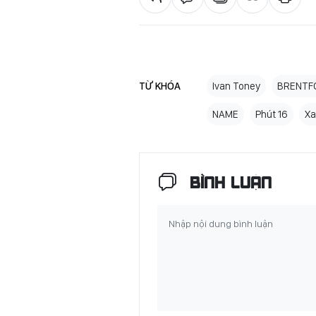
TỪ KHÓA
Ivan Toney
BRENTF
NAME
Phút 16
Xa
BÌNH LUẬN