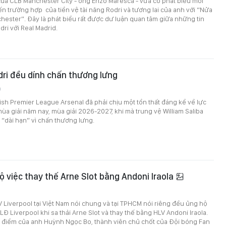
ủa CLB Manchester City - ông Enzo Maresca - vừa có phát biểu mới
ến trường hợp của tiền vệ tài năng Rodri và tương lai của anh với “Nửa
ester”. Đây là phát biểu rất được dư luận quan tâm giữa những tin
dri với Real Madrid.
dri đều dính chấn thương lưng
0
ish Premier League Arsenal đã phải chịu một tổn thất đáng kể về lực
mùa giải năm nay, mùa giải 2026-2027, khi mà trung vệ William Saliba
u “dài hạn” vì chấn thương lưng.
 việc thay thế Arne Slot bằng Andoni Iraola
Liverpool tại Việt Nam nói chung và tại TPHCM nói riêng đều ủng hộ
LĐ Liverpool khi sa thải Arne Slot và thay thế bằng HLV Andoni Iraola.
n điểm của anh Huỳnh Ngọc Bo, thành viên chủ chốt của Đội bóng Fan