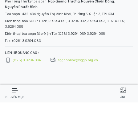
Phó Tổng Thư ký tòa soạn:
Ngô Quang Trưởng
,
Nguyễn Chiến Dũng
,
Nguyễn Phước Bình
Tòa soạn : 432-434 Nguyễn Thị Minh Khai, Phường 5, Quận 3, TP.HCM
Điện thoại báo SGGP: (028) 3.9294.091, 3.9294.092, 3.9294.093, 3.9294.097,
3.9294.098
Điện thoại tòa soạn Báo Điện Tử: (028) 3.9294.069, 3.9294.068
Fax: (028) 3.9294.083
LIÊN HỆ QUẢNG CÁO :
(028) 3.9294.094
sggponline@sggp.org.vn
CHUYÊN MỤC
ẢNH