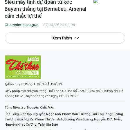
Siêu máy tính dự đoán tứ kết:
Bayern thắng tại Bernabeu, Arsenal
cầm chắc lợi thế
Champions League
07/04/2026 09:04
Xem thêm
© Bản quyền Báo SÀI GÒN GIẢI PHÓNG.
Giấy phép mở chuyên trang Thể Thao Online số 28/GP-CBC do Cục Báo chí, Bộ
Thông tin và Truyền thông cấp ngày 06-09-2023.
Tổng Biên tập:
Nguyễn Khắc Văn
Phó Tổng Biên tập:
Nguyễn Ngọc Anh
,
Phạm Văn Trường
,
Bùi Thị Hồng Sương
,
Trương Đức Nghĩa
,
Phạm Thị Vân Anh
,
Dương Văn Quang
,
Nguyễn Đức Hiển
,
Nguyễn Khắc Cường
,
Trần Gia Bảo