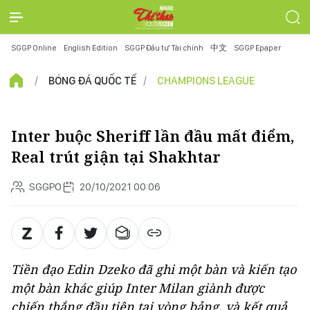
SGGP Online
English Edition
SGGP Đầu tư Tài chính
中文
SGGP Epaper
BÓNG ĐÁ QUỐC TẾ
CHAMPIONS LEAGUE
Inter buộc Sheriff lần đầu mất điểm,
Real trút giận tại Shakhtar
SGGPO
20/10/2021 00:06
Tiền đạo Edin Dzeko đã ghi một bàn và kiến tạo
một bàn khác giúp Inter Milan giành được
chiến thắng đầu tiên tại vòng bảng, và kết quả