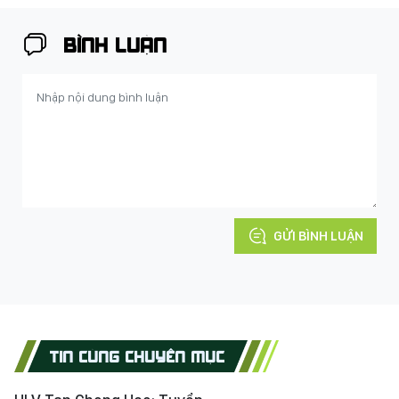
BÌNH LUẬN
GỬI BÌNH LUẬN
TIN CÙNG CHUYÊN MỤC