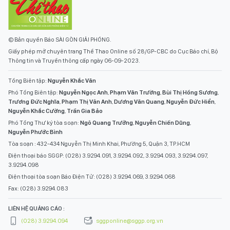
© Bản quyền Báo SÀI GÒN GIẢI PHÓNG.
Giấy phép mở chuyên trang Thể Thao Online số 28/GP-CBC do Cục Báo chí, Bộ
Thông tin và Truyền thông cấp ngày 06-09-2023.
Tổng Biên tập:
Nguyễn Khắc Văn
Phó Tổng Biên tập:
Nguyễn Ngọc Anh
,
Phạm Văn Trường
,
Bùi Thị Hồng Sương
,
Trương Đức Nghĩa
,
Phạm Thị Vân Anh
,
Dương Văn Quang
,
Nguyễn Đức Hiển
,
Nguyễn Khắc Cường
,
Trần Gia Bảo
Phó Tổng Thư ký tòa soạn:
Ngô Quang Trưởng
,
Nguyễn Chiến Dũng
,
Nguyễn Phước Bình
Tòa soạn : 432-434 Nguyễn Thị Minh Khai, Phường 5, Quận 3, TP.HCM
Điện thoại báo SGGP: (028) 3.9294.091, 3.9294.092, 3.9294.093, 3.9294.097,
3.9294.098
Điện thoại tòa soạn Báo Điện Tử: (028) 3.9294.069, 3.9294.068
Fax: (028) 3.9294.083
LIÊN HỆ QUẢNG CÁO :
(028) 3.9294.094
sggponline@sggp.org.vn