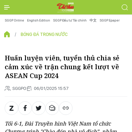
SGGP Online
English Edition
SGGP Đầu tư Tài chính
中文
SGGP Epaper
BÓNG ĐÁ TRONG NƯỚC
Huấn luyện viên, tuyển thủ chia sẻ
cảm xúc về trận chung kết lượt về
ASEAN Cup 2024
SGGPO
06/01/2025 15:57
Tối 6-1, Đài Truyền hình Việt Nam tổ chức
Chương trình "Chào đón nhà vô địch”, nhằm