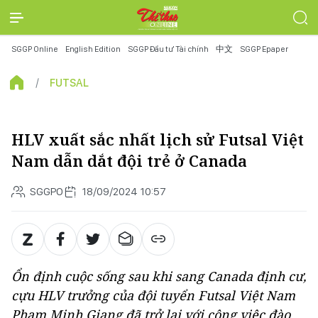
SGGP Online
English Edition
SGGP Đầu tư Tài chính
中文
SGGP Epaper
FUTSAL
HLV xuất sắc nhất lịch sử Futsal Việt
Nam dẫn dắt đội trẻ ở Canada
SGGPO
18/09/2024 10:57
Ổn định cuộc sống sau khi sang Canada định cư,
cựu HLV trưởng của đội tuyển Futsal Việt Nam
Phạm Minh Giang đã trở lại với công việc đào