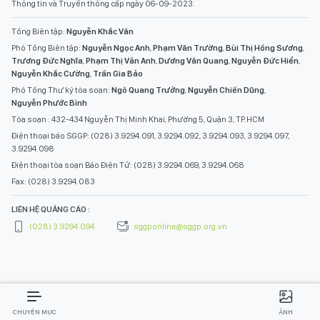
Thông tin và Truyền thông cấp ngày 06-09-2023.
Tổng Biên tập:
Nguyễn Khắc Văn
Phó Tổng Biên tập:
Nguyễn Ngọc Anh
,
Phạm Văn Trường
,
Bùi Thị Hồng Sương
,
Trương Đức Nghĩa
,
Phạm Thị Vân Anh
,
Dương Văn Quang
,
Nguyễn Đức Hiển
,
Nguyễn Khắc Cường
,
Trần Gia Bảo
Phó Tổng Thư ký tòa soạn:
Ngô Quang Trưởng
,
Nguyễn Chiến Dũng
,
Nguyễn Phước Bình
Tòa soạn : 432-434 Nguyễn Thị Minh Khai, Phường 5, Quận 3, TP.HCM
Điện thoại báo SGGP: (028) 3.9294.091, 3.9294.092, 3.9294.093, 3.9294.097,
3.9294.098
Điện thoại tòa soạn Báo Điện Tử: (028) 3.9294.069, 3.9294.068
Fax: (028) 3.9294.083
LIÊN HỆ QUẢNG CÁO :
(028) 3.9294.094
sggponline@sggp.org.vn
CHUYÊN MỤC
ẢNH