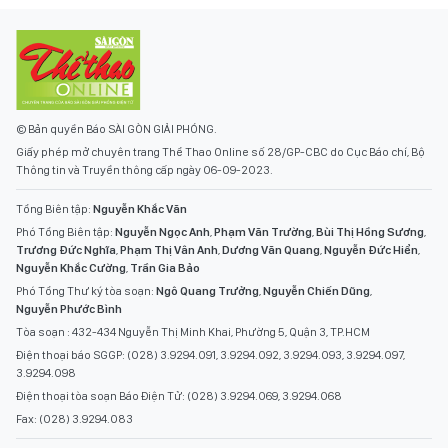
© Bản quyền Báo SÀI GÒN GIẢI PHÓNG.
Giấy phép mở chuyên trang Thể Thao Online số 28/GP-CBC do Cục Báo chí, Bộ
Thông tin và Truyền thông cấp ngày 06-09-2023.
Tổng Biên tập:
Nguyễn Khắc Văn
Phó Tổng Biên tập:
Nguyễn Ngọc Anh
,
Phạm Văn Trường
,
Bùi Thị Hồng Sương
,
Trương Đức Nghĩa
,
Phạm Thị Vân Anh
,
Dương Văn Quang
,
Nguyễn Đức Hiển
,
Nguyễn Khắc Cường
,
Trần Gia Bảo
Phó Tổng Thư ký tòa soạn:
Ngô Quang Trưởng
,
Nguyễn Chiến Dũng
,
Nguyễn Phước Bình
Tòa soạn : 432-434 Nguyễn Thị Minh Khai, Phường 5, Quận 3, TP.HCM
Điện thoại báo SGGP: (028) 3.9294.091, 3.9294.092, 3.9294.093, 3.9294.097,
3.9294.098
Điện thoại tòa soạn Báo Điện Tử: (028) 3.9294.069, 3.9294.068
Fax: (028) 3.9294.083