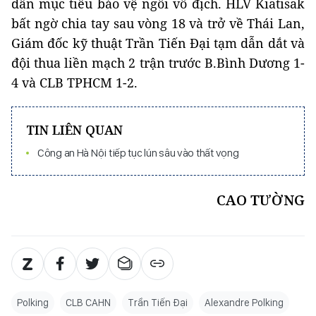
dần mục tiêu bảo vệ ngôi vô địch. HLV Kiatisak
bất ngờ chia tay sau vòng 18 và trở về Thái Lan,
Giám đốc kỹ thuật Trần Tiến Đại tạm dẫn dắt và
đội thua liền mạch 2 trận trước B.Bình Dương 1-
4 và CLB TPHCM 1-2.
TIN LIÊN QUAN
Công an Hà Nội tiếp tục lún sâu vào thất vọng
CAO TƯỜNG
Polking
CLB CAHN
Trần Tiến Đại
Alexandre Polking