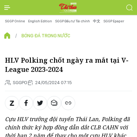
SGGP Online
English Edition
SGGP Đầu tư Tài chính
中文
SGGP Epaper
BÓNG ĐÁ TRONG NƯỚC
HLV Polking chốt ngày ra mắt tại V-
League 2023-2024
SGGPO
24/05/2024 07:15
Cựu HLV trưởng đội tuyển Thái Lan, Polking đã
chính thức ký hợp đồng dẫn dắt CLB CAHN với
thời hạn 2 năm để thay cho một cựu HLV khác