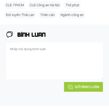
CLB TPHCM
CLB Công an Hà Nội
Thẻ phạt
Đội tuyển Thái Lan
Thân cận
Ngành công an
BÌNH LUẬN
GỬI BÌNH LUẬN