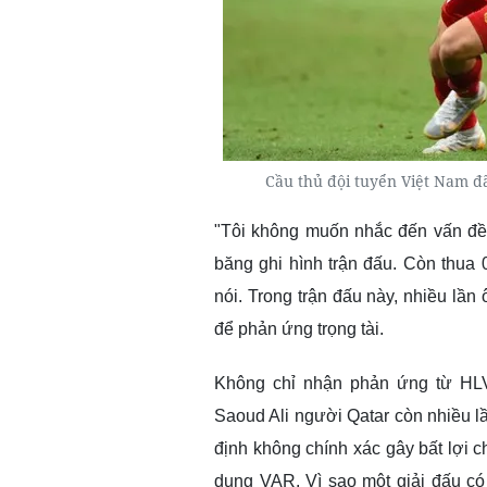
Cầu thủ đội tuyển Việt Nam đã
"Tôi không muốn nhắc đến vấn đề t
băng ghi hình trận đấu. Còn thua 0
nói. Trong trận đấu này, nhiều lần
để phản ứng trọng tài.
Không chỉ nhận phản ứng từ HLV 
Saoud Ali người Qatar còn nhiều lầ
định không chính xác gây bất lợi 
dụng VAR. Vì sao một giải đấu có 