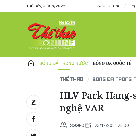
Thứ Bảy, 08/08/2026
SGGP Online
Eng
BÓNG ĐÁ TRONG NƯỚC
BÓNG ĐÁ QUỐC TẾ
THỂ THAO
BÓNG ĐÁ TRONG 
HLV Park Hang-s
nghệ VAR
SGGPO
23/12/2021 23:00