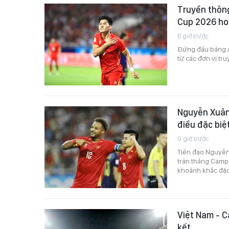
Truyền thôn
Cup 2026 ho
6 giờ trước
Đứng đầu bảng A 
từ các đơn vị tr
Nguyễn Xuân
điều đặc biệt
9 giờ trước
Tiền đạo Nguyễn
trận thắng Camp
khoảnh khắc đặc 
Việt Nam - C
kết