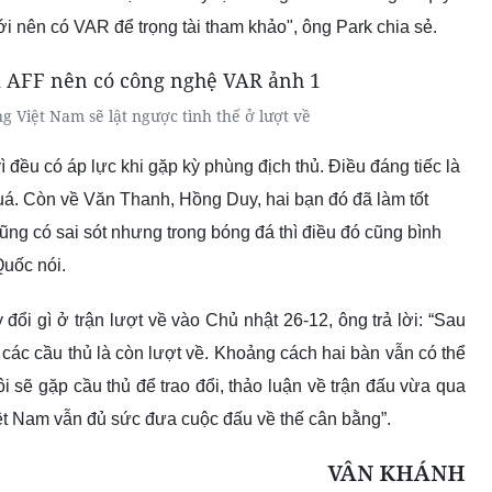
tới nên có VAR để trọng tài tham khảo",
ông Park chia sẻ.
g Việt Nam sẽ lật ngược tình thế ở lượt về
 vì đều có áp lực khi gặp kỳ phùng địch thủ. Điều đáng tiếc là
uá. Còn về Văn Thanh, Hồng Duy, hai bạn đó đã làm tốt
cũng có sai sót nhưng trong bóng đá thì điều đó cũng bình
Quốc nói.
 đổi gì ở trận lượt về vào Chủ nhật 26-12, ông trả lời: “Sau
ên các cầu thủ là còn lượt về. Khoảng cách hai bàn vẫn có thể
ôi sẽ gặp cầu thủ để trao đổi, thảo luận về trận đấu vừa qua
iệt Nam vẫn đủ sức đưa cuộc đấu về thế cân bằng”.
VÂN KHÁNH