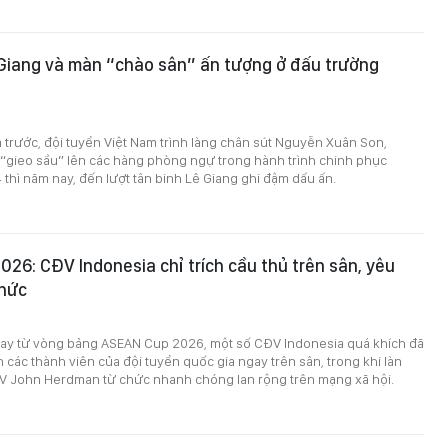
Giang và màn “chào sân” ấn tượng ở đấu trường
trước, đội tuyển Việt Nam trình làng chân sút Nguyễn Xuân Son,
 “gieo sầu” lên các hàng phòng ngự trong hành trình chinh phục
hì năm nay, đến lượt tân binh Lê Giang ghi đậm dấu ấn.
26: CĐV Indonesia chỉ trích cầu thủ trên sân, yêu
chức
 ngay từ vòng bảng ASEAN Cup 2026, một số CĐV Indonesia quá khích đã
ch các thành viên của đội tuyển quốc gia ngay trên sân, trong khi làn
V John Herdman từ chức nhanh chóng lan rộng trên mạng xã hội.