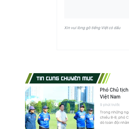
Xin vui lòng gõ tiếng Việt có dấu
TIN CÙNG CHUYÊN MỤC
Phó Chủ tịch
Việt Nam
9 phút trước
Trong những ngà
chiều 8-8, phó C
dò toàn đội nhằm