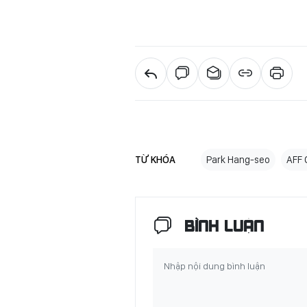
TỪ KHÓA
Park Hang-seo
AFF 
BÌNH LUẬN