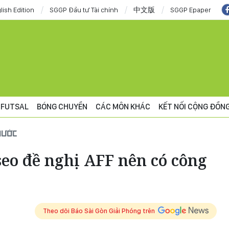
lish Edition
SGGP Đầu tư Tài chính
中文版
SGGP Epaper
FUTSAL
BÓNG CHUYỀN
CÁC MÔN KHÁC
KẾT NỐI CỘNG ĐỒN
NƯỚC
eo đề nghị AFF nên có công
Theo dõi Báo Sài Gòn Giải Phóng trên