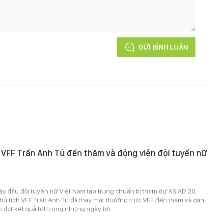
GỬI BÌNH LUẬN
 VFF Trần Anh Tú đến thăm và động viên đội tuyển nữ
y đầu đội tuyển nữ Việt Nam tập trung chuẩn bị tham dự ASIAD 20,
hủ tịch VFF Trần Anh Tú đã thay mặt thường trực VFF đến thăm và dặn
 đạt kết quả tốt trong những ngày tới.