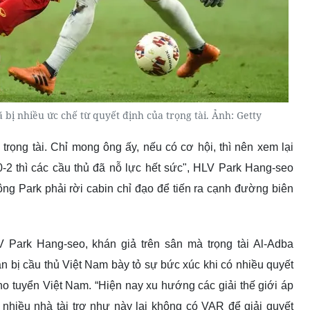
 bị nhiều ức chế từ quyết định của trọng tài. Ảnh: Getty
rọng tài. Chỉ mong ông ấy, nếu có cơ hội, thì nên xem lại
-2 thì các cầu thủ đã nỗ lực hết sức",
HLV Park Hang-seo
 ông Park phải rời cabin chỉ đạo để tiến ra cạnh đường biên
Park Hang-seo, khán giả trên sân mà trọng tài Al-Adba
n bị cầu thủ Việt Nam bày tỏ sự bức xúc khi có nhiều quyết
cho tuyển Việt Nam.
“Hiện nay xu hướng các giải thế giới áp
nhiều nhà tài trợ như này lại không có VAR để giải quyết