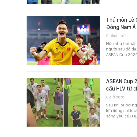
Thủ môn Lê 
Đông Nam Á
9 phút trước
Nếu như hai năm 
người sau đó đã
ASEAN Cup 2024 t
ASEAN Cup 20
cầu HLV từ 
6 giờ trước
Sau khi bị loại
lớn tiếng chỉ trí
sóng yêu cầu HL