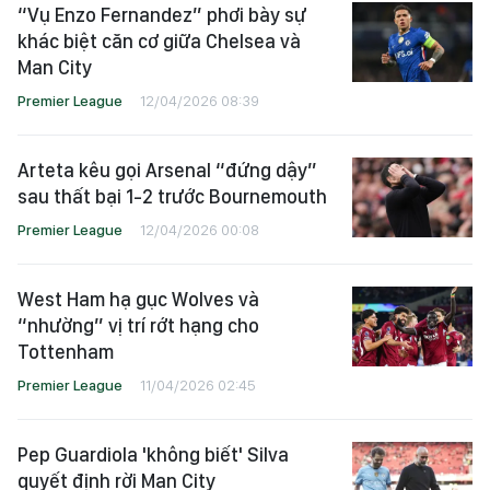
“Vụ Enzo Fernandez” phơi bày sự
khác biệt căn cơ giữa Chelsea và
Man City
Premier League
12/04/2026 08:39
Arteta kêu gọi Arsenal “đứng dậy”
sau thất bại 1-2 trước Bournemouth
Premier League
12/04/2026 00:08
West Ham hạ gục Wolves và
“nhường” vị trí rớt hạng cho
Tottenham
Premier League
11/04/2026 02:45
Pep Guardiola 'không biết' Silva
quyết định rời Man City