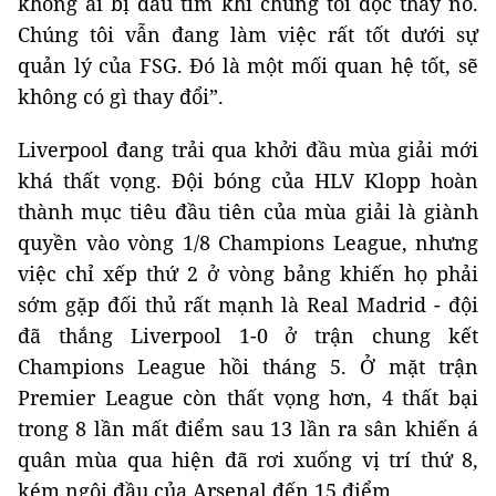
không ai bị đau tim khi chúng tôi đọc thấy nó.
Chúng tôi vẫn đang làm việc rất tốt dưới sự
quản lý của FSG. Đó là một mối quan hệ tốt, sẽ
không có gì thay đổi”.
Liverpool đang trải qua khởi đầu mùa giải mới
khá thất vọng. Đội bóng của HLV Klopp hoàn
thành mục tiêu đầu tiên của mùa giải là giành
quyền vào vòng 1/8 Champions League, nhưng
việc chỉ xếp thứ 2 ở vòng bảng khiến họ phải
sớm gặp đối thủ rất mạnh là Real Madrid - đội
đã thắng Liverpool 1-0 ở trận chung kết
Champions League hồi tháng 5. Ở mặt trận
Premier League còn thất vọng hơn, 4 thất bại
trong 8 lần mất điểm sau 13 lần ra sân khiến á
quân mùa qua hiện đã rơi xuống vị trí thứ 8,
kém ngôi đầu của Arsenal đến 15 điểm.