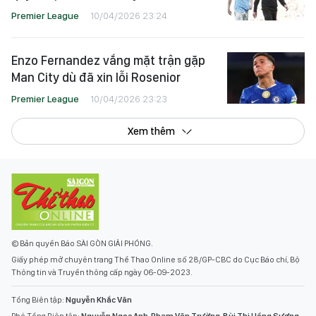
Premier League
10/04/2026 23:24
Enzo Fernandez vắng mặt trận gặp
Man City dù đã xin lỗi Rosenior
Premier League
10/04/2026 23:23
Xem thêm
© Bản quyền Báo SÀI GÒN GIẢI PHÓNG.
Giấy phép mở chuyên trang Thể Thao Online số 28/GP-CBC do Cục Báo chí, Bộ
Thông tin và Truyền thông cấp ngày 06-09-2023.
Tổng Biên tập:
Nguyễn Khắc Văn
Phó Tổng Biên tập:
Nguyễn Ngọc Anh
,
Phạm Văn Trường
,
Bùi Thị Hồng Sương
,