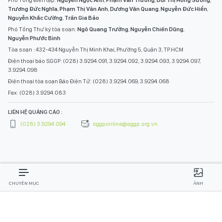
Trương Đức Nghĩa
,
Phạm Thị Vân Anh
,
Dương Văn Quang
,
Nguyễn Đức Hiển
,
Nguyễn Khắc Cường
,
Trần Gia Bảo
Phó Tổng Thư ký tòa soạn:
Ngô Quang Trưởng
,
Nguyễn Chiến Dũng
,
Nguyễn Phước Bình
Tòa soạn : 432-434 Nguyễn Thị Minh Khai, Phường 5, Quận 3, TP.HCM
Điện thoại báo SGGP: (028) 3.9294.091, 3.9294.092, 3.9294.093, 3.9294.097,
3.9294.098
Điện thoại tòa soạn Báo Điện Tử: (028) 3.9294.069, 3.9294.068
Fax: (028) 3.9294.083
LIÊN HỆ QUẢNG CÁO :
(028) 3.9294.094
sggponline@sggp.org.vn
CHUYÊN MỤC
ẢNH