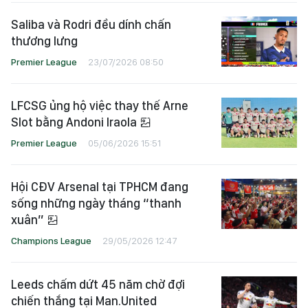
Saliba và Rodri đều dính chấn
thương lưng
Premier League
23/07/2026 08:50
LFCSG ủng hộ việc thay thế Arne
Slot bằng Andoni Iraola
Premier League
05/06/2026 15:51
Hội CĐV Arsenal tại TPHCM đang
sống những ngày tháng “thanh
xuân”
Champions League
29/05/2026 12:47
Leeds chấm dứt 45 năm chờ đợi
chiến thắng tại Man.United