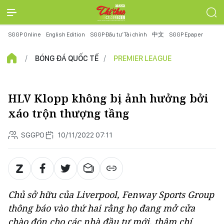
SGGP Online
English Edition
SGGP Đầu tư Tài chính
中文
SGGP Epaper
BÓNG ĐÁ QUỐC TẾ
PREMIER LEAGUE
HLV Klopp không bị ảnh hưởng bởi
xáo trộn thượng tầng
SGGPO
10/11/2022 07:11
Chủ sở hữu của Liverpool, Fenway Sports Group
thông báo vào thứ hai rằng họ đang mở cửa
chào đón cho các nhà đầu tư mới, thậm chí