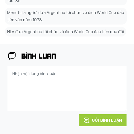
tuổi 85.
Menotti là người đưa Argentina tới chức vô địch World Cup đầu
tiên vào năm 1978.
HLV đưa Argentina tới chức vô địch World Cup đầu tiên qua đời
BÌNH LUẬN
GỬI BÌNH LUẬN