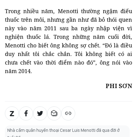
Trong nhiều năm, Menotti thường ngậm điếu
thuốc trên môi, nhưng gần như đã bỏ thói quen
này vào năm 2011 sau ba ngày nhập viện vì
nghiện thuốc lá. Trong những năm cuối đời,
Menotti cho biết ông không sợ chết. “Đó là điều
duy nhất tôi chắc chắn. Tôi không biết có ai
chưa chết vào thời điểm nào đó”, ông nói vào
năm 2014.
PHI SƠN
Nhà cầm quân huyền thoại Cesar Luis Menotti đã qua đời ở