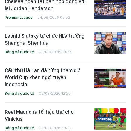
Chelsea hoàn tất bản hợp đồng với
lại Jordan Henderson
Premier League
04/08/2026 06:52
Leonid Slutsky từ chức HLV trưởng
Shanghai Shenhua
Bóng đá quốc tế
03/08/2026 09:26
Cầu thủ Hà Lan đã từng tham dự
World Cup khen ngợi tuyển
Indonesia
Bóng đá quốc tế
02/08/2026 12:25
Real Madrid ra tối hậu thư cho
Vinicius
Bóng đá quốc tế
02/08/2026 09:13