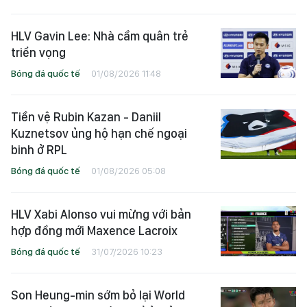
HLV Gavin Lee: Nhà cầm quân trẻ
triển vọng
Bóng đá quốc tế
01/08/2026 11:48
Tiền vệ Rubin Kazan - Daniil
Kuznetsov ủng hộ hạn chế ngoại
binh ở RPL
Bóng đá quốc tế
01/08/2026 05:08
HLV Xabi Alonso vui mừng với bản
hợp đồng mới Maxence Lacroix
Bóng đá quốc tế
31/07/2026 10:23
Son Heung-min sớm bỏ lại World