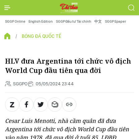
SGGP Online
English Edition
SGGP Đầu tư Tài chính
中文
SGGP Epaper
BÓNG ĐÁ QUỐC TẾ
HLV đưa Argentina tới chức vô địch
World Cup đầu tiên qua đời
SGGPO
05/05/2024 23:44
Cesar Luis Menotti, nhà cầm quân đã đưa
Argentina tới chức vô địch World Cup đầu tiên
vào năm 1978, đã qua đời ở tuổi 85. LĐBĐ