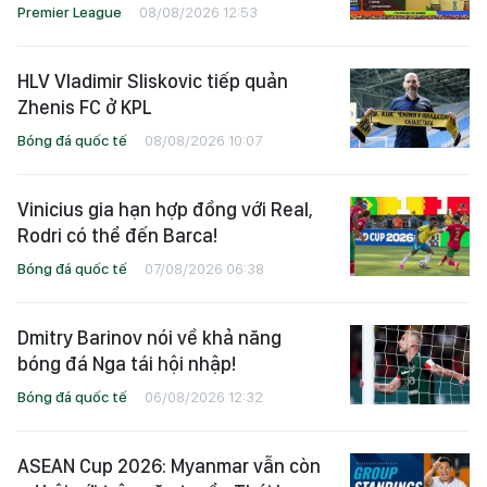
Premier League
08/08/2026 12:53
HLV Vladimir Sliskovic tiếp quản
Zhenis FC ở KPL
Bóng đá quốc tế
08/08/2026 10:07
Vinicius gia hạn hợp đồng với Real,
Rodri có thể đến Barca!
Bóng đá quốc tế
07/08/2026 06:38
Dmitry Barinov nói về khả năng
bóng đá Nga tái hội nhập!
Bóng đá quốc tế
06/08/2026 12:32
ASEAN Cup 2026: Myanmar vẫn còn