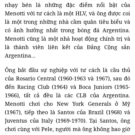
nhạy bén là những đặc điểm nổi bật của
Menotti với tư cách là một HLV, và ông được coi
là một trong những nhà cầm quân tiêu biểu và
có ảnh hưởng nhất trong bóng đá Argentina.
Menotti cũng là một nhà hoạt động chính trị và
là thành viên liên kết của Đảng Cộng sản
Argentina…
Ông bắt đầu sự nghiệp với tư cách là cầu thủ
của Rosario Central (1960-1963 và 1967), sau đó
đến Racing Club (1964) và Boca Juniors (1965-
1966), tất cả đều là các CLB của Argentina.
Menotti chơi cho New York Generals ở Mỹ
(1967), tiếp theo là Santos của Brazil (1968) và
Juventus của Italy (1969-1970). Tại Santos, ông
chơi cùng với Pele, người mà ông không bao giờ