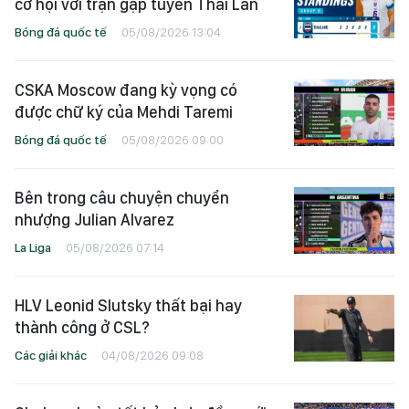
cơ hội với trận gặp tuyển Thái Lan
Bóng đá quốc tế
05/08/2026 13:04
CSKA Moscow đang kỳ vọng có
được chữ ký của Mehdi Taremi
Bóng đá quốc tế
05/08/2026 09:00
Bên trong câu chuyện chuyển
nhượng Julian Alvarez
La Liga
05/08/2026 07:14
HLV Leonid Slutsky thất bại hay
thành công ở CSL?
Các giải khác
04/08/2026 09:08