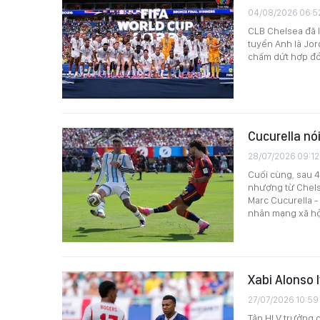
04/08/2026 06:5
CLB Chelsea đã l
tuyển Anh là Jor
chấm dứt hợp đồn
Cucurella nói
28/07/2026 09:12
Cuối cùng, sau 4
nhượng từ Chels
Marc Cucurella -
nhân mạng xã hộ
Xabi Alonso 
27/07/2026 10:59
Tân HLV trưởng c