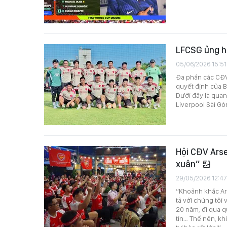
LFCSG ủng hộ
05/06/2026 15:51
Đa phần các CĐV 
quyết định của B
Dưới đây là qua
Liverpool Sài Gò
Hội CĐV Ars
xuân”
29/05/2026 12:47
“Khoảnh khắc Ars
tả với chúng tôi
20 năm, đi qua q
tin… Thế nên, kh