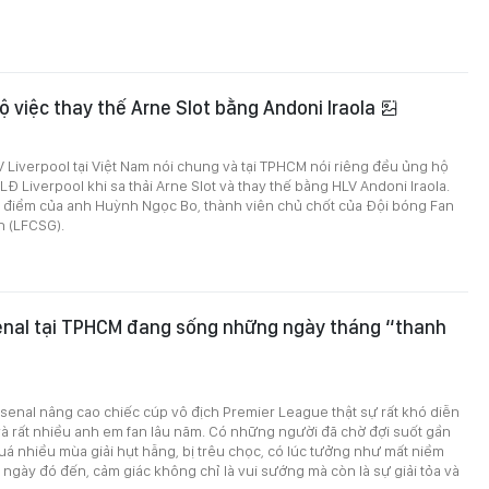
 việc thay thế Arne Slot bằng Andoni Iraola
Liverpool tại Việt Nam nói chung và tại TPHCM nói riêng đều ủng hộ
LĐ Liverpool khi sa thải Arne Slot và thay thế bằng HLV Andoni Iraola.
n điểm của anh Huỳnh Ngọc Bo, thành viên chủ chốt của Đội bóng Fan
n (LFCSG).
enal tại TPHCM đang sống những ngày tháng “thanh
enal nâng cao chiếc cúp vô địch Premier League thật sự rất khó diễn
 và rất nhiều anh em fan lâu năm. Có những người đã chờ đợi suốt gần
uá nhiều mùa giải hụt hẫng, bị trêu chọc, có lúc tưởng như mất niềm
i ngày đó đến, cảm giác không chỉ là vui sướng mà còn là sự giải tỏa và