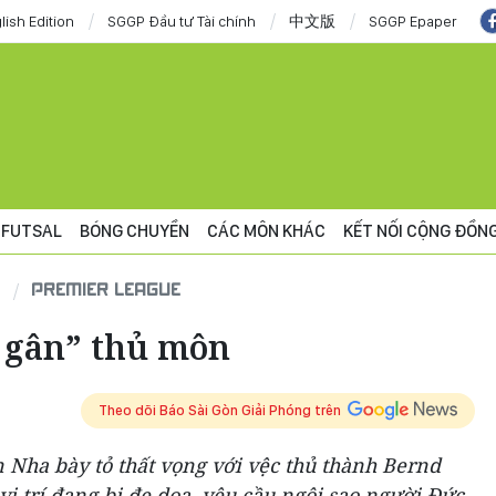
lish Edition
SGGP Đầu tư Tài chính
中文版
SGGP Epaper
FUTSAL
BÓNG CHUYỀN
CÁC MÔN KHÁC
KẾT NỐI CỘNG ĐỒN
PREMIER LEAGUE
 gân” thủ môn
Theo dõi Báo Sài Gòn Giải Phóng trên
Nha bày tỏ thất vọng với vệc thủ thành Bernd
ị trí đang bi đe dọa, yêu cầu ngôi sao người Đức