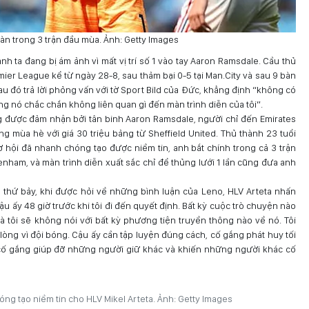
 bàn trong 3 trận đầu mùa. Ảnh: Getty Images
h ta đang bị ám ảnh vì mất vị trí số 1 vào tay Aaron Ramsdale. Cầu thủ
ier League kể từ ngày 28-8, sau thảm bại 0-5 tại Man.City và sau 9 bàn
au đó trả lời phỏng vấn với tờ Sport Bild của Đức, khẳng định “không có
hưng nó chắc chắn không liên quan gì đến màn trình diễn của tôi”.
ng được đảm nhận bởi tân binh Aaron Ramsdale, người chỉ đến Emirates
 mùa hè với giá 30 triệu bảng từ Sheffield United. Thủ thành 23 tuổi
ơ hội đã nhanh chóng tạo được niềm tin, anh bắt chính trong cả 3 trận
tenham, và màn trình diễn xuất sắc chỉ để thủng lưới 1 lần cũng đưa anh
thứ bảy, khi được hỏi về những bình luận của Leno, HLV Arteta nhấn
ậu ấy 48 giờ trước khi tôi đi đến quyết định. Bất kỳ cuộc trò chuyện nào
 và tôi sẽ không nói với bất kỳ phương tiện truyền thông nào về nó. Tôi
lòng vì đội bóng. Cậu ấy cần tập luyện đúng cách, cố gắng phát huy tối
cố gắng giúp đỡ những người giữ khác và khiến những người khác cố
g tạo niềm tin cho HLV Mikel Arteta. Ảnh: Getty Images