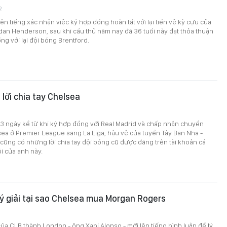
2
ên tiếng xác nhận việc ký hợp đồng hoàn tất với lại tiền vệ kỳ cựu của
dan Henderson, sau khi cầu thủ năm nay đã 36 tuổi này đạt thỏa thuận
g với lại đội bóng Brentford.
 lời chia tay Chelsea
3 ngày kể từ khi ký hợp đồng với Real Madrid và chấp nhận chuyển
ea ở Premier League sang La Liga, hậu vệ của tuyển Tây Ban Nha -
 cũng có những lời chia tay đội bóng cũ được đăng trên tài khoản cá
i của anh này.
lý giải tại sao Chelsea mua Morgan Rogers
ủa CLB thành London - ông Xabi Alonso - mới lên tiếng bình luận để lý