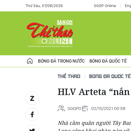
Thứ Sáu, 07/08/2026
SGGP Online
Eng
BÓNG ĐÁ TRONG NƯỚC
BÓNG ĐÁ QUỐC TẾ
THỂ THAO
BÓNG ĐÁ QUỐC TẾ
HLV Arteta “nắn
SGGPO
02/10/2021 00:58
Nhà cầm quân người Tây Ban 
Leno công khai phàn nàn về v