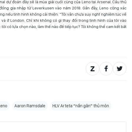
nal dự đoán đây sẽ là mùa giải cuối cùng của Leno tại Arsenal. Cầu thủ
 đồng gia nhập từ Leverkusen vào năm 2018. Gần đây, Leno cũng xác
êng nếu tình hình không cải thiện: “Tôi vẫn chưa suy nghĩ nghiêm túc về
l và ở London. Chỉ khi không có gì thay đổi trong tình hình của tôi vào
 tôi có lựa chọn nào, làm thế nào để tiếp tục? Tôi không thể cam kết bất
Leno
Aaron Ramsdale
HLV Arteta “nắn gân” thủ môn