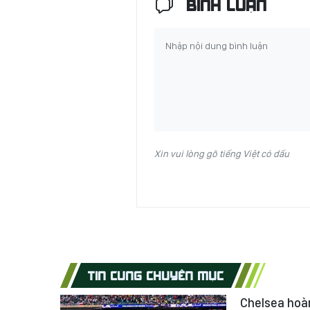
BÌNH LUẬN
Xin vui lòng gõ tiếng Việt có dấu
TIN CÙNG CHUYÊN MỤC
Chelsea hoàn