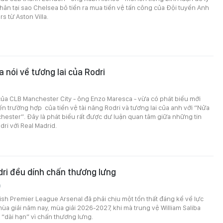
hân tại sao Chelsea bỏ tiền ra mua tiền vệ tấn công của Đội tuyển Anh
s từ Aston Villa.
 nói về tương lai của Rodri
0
ủa CLB Manchester City - ông Enzo Maresca - vừa có phát biểu mới
ến trường hợp của tiền vệ tài năng Rodri và tương lai của anh với “Nửa
ester”. Đây là phát biểu rất được dư luận quan tâm giữa những tin
dri với Real Madrid.
dri đều dính chấn thương lưng
0
ish Premier League Arsenal đã phải chịu một tổn thất đáng kể về lực
mùa giải năm nay, mùa giải 2026-2027, khi mà trung vệ William Saliba
u “dài hạn” vì chấn thương lưng.