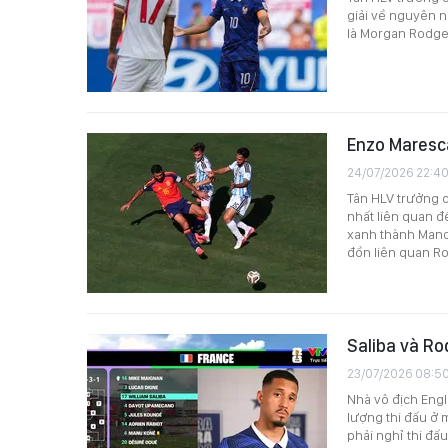
giải về nguyên n
là Morgan Rodger
Enzo Maresca
24/07/2026 22:4
Tân HLV trưởng c
nhất liên quan đ
xanh thành Manch
đồn liên quan Ro
Saliba và Ro
23/07/2026 08:5
Nhà vô địch Engl
lượng thi đấu ở 
phải nghỉ thi đấ