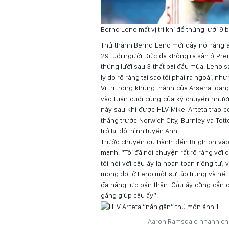
Bernd Leno mất vị trí khi để thủng lưới 9
Thủ thành Bernd Leno mới đây nói rằng an
29 tuổi người Đức đã không ra sân ở Prem
thủng lưới sau 3 thất bại đầu mùa. Leno s
lý do rõ ràng tại sao tôi phải ra ngoài, n
Vị trí trong khung thành của Arsenal đa
vào tuần cuối cùng của kỳ chuyển nhượng
này sau khi được HLV Mikel Arteta trao c
thắng trước Norwich City, Burnley và Tot
trở lại đội hình tuyển Anh.
Trước chuyến du hành đến Brighton vào 
mạnh: “Tôi đã nói chuyện rất rõ ràng với c
tôi nói với cậu ấy là hoàn toàn riêng tư,
mong đợi ở Leno một sự tập trung và hết 
đa năng lực bản thân. Cậu ấy cũng cần 
gắng giúp cậu ấy”.
Aaron Ramsdale nhanh chón