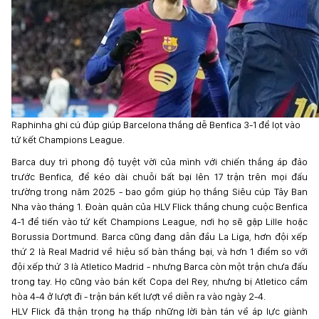
Raphinha ghi cú đúp giúp Barcelona thắng dễ Benfica 3-1 để lọt vào
tứ kết Champions League.
Barca duy trì phong độ tuyệt vời của mình với chiến thắng áp đảo
trước Benfica, để kéo dài chuỗi bất bại lên 17 trận trên mọi đấu
trường trong năm 2025 - bao gồm giúp họ thắng Siêu cúp Tây Ban
Nha vào tháng 1. Đoàn quân của HLV Flick thắng chung cuộc Benfica
4-1 để tiến vào tứ kết Champions League, nơi họ sẽ gặp Lille hoặc
Borussia Dortmund. Barca cũng đang dẫn đầu La Liga, hơn đội xếp
thứ 2 là Real Madrid về hiệu số bàn thắng bại, và hơn 1 điểm so với
đội xếp thứ 3 là Atletico Madrid - nhưng Barca còn một trận chưa đấu
trong tay. Họ cũng vào bán kết Copa del Rey, nhưng bị Atletico cầm
hòa 4-4 ở lượt đi - trận bán kết lượt về diễn ra vào ngày 2-4.
HLV Flick đã thận trọng hạ thấp những lời bàn tán về áp lực giành