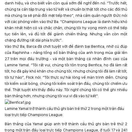
danh hiệu, và cho biết vẫn còn quá sớm để nghĩ đến nó. “Trước hết,
chúng ta cần tập trung vào tứ kết và chuẩn bị thật tốt cho các đối thủ
mà chúng ta sẽ phải đối mặt tiếp theo”, nhà cầm quân người Đức nói
với các phóng viên vào thứ Ba. “Champions League là danh hiệu khó
khăn nhất hiện có và chắc chắn, chúng tôi hy vọng mình có thể tiếp
tục tiến lên, và đủ tốt để giành chiến thắng. Nhưng vẫn còn một
chặng đường rất dài phía trước”.
Vào thứ Ba, Barca đã chơi tuyệt vời để đánh bại Benfica, nhờ cú đúp
của Raphinha - nâng tổng số bàn thắng của anh trong mùa giải lên
27 trên mọi đấu trường - và một bàn thắng cá nhân đỉnh cao của
Lamine Yamal. “Tôi rất vui, chúng tôi tôn trọng Benfica, họ đã làm rất
tốt, họ đã gây khó khăn cho chúng tôi, nhưng chúng tôi đã làm rất tốt,
tôi tự hào”, Flick nói. “Tôi thực sự hài lòng về màn trình diễn. Chúng
tôi kiểm soát bóng, chúng tôi kiểm soát trận đấu, chúng tôi chiếm ưu
thế. Thật tuyệt khi thấy điều này. Tôi nghĩ chúng tôi có thể ghi nhiều
bàn thắng hơn, nhưng chúng tôi vui vì đã vào tứ kết”.
Lamine Yamal trở thành cầu thủ ghi bàn trẻ thứ 2 trong một trận đấu
loại trực tiếp Champions League.
Bàn thắng của Yamal giúp anh trở thành cầu thủ ghi bàn trẻ thứ 2
trong một trận đấu loại trực tiếp Champions League, ở tuổi 17 và 241