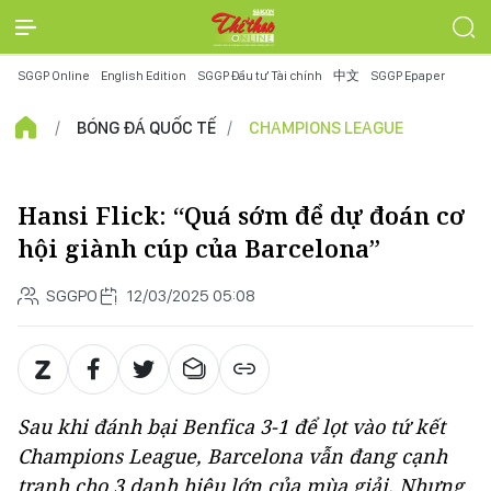
SGGP Online
English Edition
SGGP Đầu tư Tài chính
中文
SGGP Epaper
BÓNG ĐÁ QUỐC TẾ
CHAMPIONS LEAGUE
Hansi Flick: “Quá sớm để dự đoán cơ
hội giành cúp của Barcelona”
SGGPO
12/03/2025 05:08
Sau khi đánh bại Benfica 3-1 để lọt vào tứ kết
Champions League, Barcelona vẫn đang cạnh
tranh cho 3 danh hiệu lớn của mùa giải. Nhưng