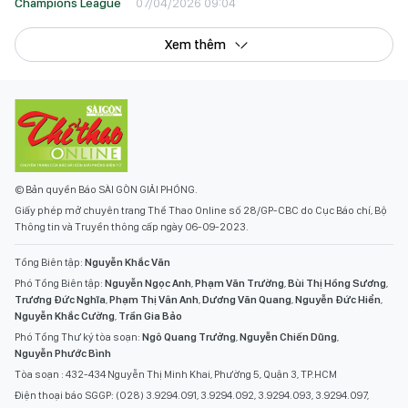
Champions League
07/04/2026 09:04
Xem thêm
© Bản quyền Báo SÀI GÒN GIẢI PHÓNG.
Giấy phép mở chuyên trang Thể Thao Online số 28/GP-CBC do Cục Báo chí, Bộ
Thông tin và Truyền thông cấp ngày 06-09-2023.
Tổng Biên tập:
Nguyễn Khắc Văn
Phó Tổng Biên tập:
Nguyễn Ngọc Anh
,
Phạm Văn Trường
,
Bùi Thị Hồng Sương
,
Trương Đức Nghĩa
,
Phạm Thị Vân Anh
,
Dương Văn Quang
,
Nguyễn Đức Hiển
,
Nguyễn Khắc Cường
,
Trần Gia Bảo
Phó Tổng Thư ký tòa soạn:
Ngô Quang Trưởng
,
Nguyễn Chiến Dũng
,
Nguyễn Phước Bình
Tòa soạn : 432-434 Nguyễn Thị Minh Khai, Phường 5, Quận 3, TP.HCM
Điện thoại báo SGGP: (028) 3.9294.091, 3.9294.092, 3.9294.093, 3.9294.097,