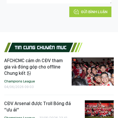
GỬI BÌNH LUẬN
TIN CÙNG CHUYÊN MỤC
AFCHCMC cám ơn CĐV tham
gia và đóng góp cho offline
Chung kết
Champions League
04/06/2026 09:03
CĐV Arsenal được Troll Bóng đá
“ưu ái”
Champions League
31/05/2026 23:41