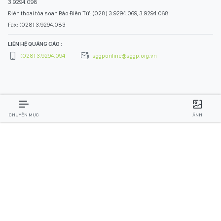
3.9294.098
Điện thoại tòa soạn Báo Điện Tử: (028) 3.9294.069, 3.9294.068
Fax: (028) 3.9294.083
LIÊN HỆ QUẢNG CÁO :
(028) 3.9294.094
sggponline@sggp.org.vn
CHUYÊN MỤC
ẢNH