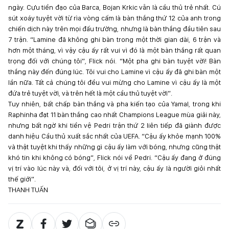
ngày. Cựu tiền đạo của Barca, Bojan Krkic vẫn là cầu thủ trẻ nhất. Cú
sút xoáy tuyệt vời từ rìa vòng cấm là bàn thắng thứ 12 của anh trong
chiến dịch này trên mọi đấu trường, nhưng là bàn thắng đầu tiên sau
7 trận. “Lamine đã không ghi bàn trong một thời gian dài, 6 trận và
hơn một tháng, vì vậy cậu ấy rất vui vì đó là một bàn thắng rất quan
trọng đối với chúng tôi”, Flick nói. “Một pha ghi bàn tuyệt vời! Bàn
thắng này đến đúng lúc. Tôi vui cho Lamine vì cậu ấy đã ghi bàn một
lần nữa. Tất cả chúng tôi đều vui mừng cho Lamine vì cậu ấy là một
đứa trẻ tuyệt vời, và trên hết là một cầu thủ tuyệt vời”.
Tuy nhiên, bất chấp bàn thắng và pha kiến ​​tạo của Yamal, trong khi
Raphinha đạt 11 bàn thắng cao nhất Champions League mùa giải này,
nhưng bất ngờ khi tiền vệ Pedri trận thứ 2 liên tiếp đã giành được
danh hiệu Cầu thủ xuất sắc nhất của UEFA. “Cậu ấy khỏe mạnh 100%
và thật tuyệt khi thấy những gì cậu ấy làm với bóng, nhưng cũng thật
khó tin khi không có bóng”, Flick nói về Pedri. “Cậu ấy đang ở đúng
vị trí vào lúc này và, đối với tôi, ở vị trí này, cậu ấy là người giỏi nhất
thế giới”.
THANH TUẤN