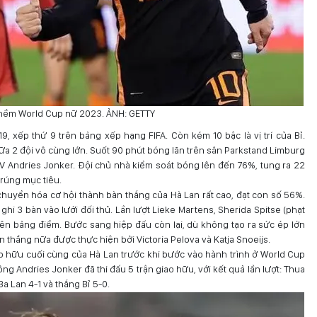
thềm World Cup nữ 2023. ẢNH: GETTY
, xếp thứ 9 trên bảng xếp hạng FIFA. Còn kém 10 bậc là vị trí của Bỉ.
 2 đội vô cùng lớn. Suốt 90 phút bóng lăn trên sân Parkstand Limburg
V Andries Jonker. Đội chủ nhà kiểm soát bóng lên đến 76%, tung ra 22
trúng mục tiêu.
huyển hóa cơ hội thành bàn thắng của Hà Lan rất cao, đạt con số 56%.
 ghi 3 bàn vào lưới đối thủ. Lần lượt Lieke Martens, Sherida Spitse (phạt
lên bảng điểm. Bước sang hiệp đấu còn lại, dù không tạo ra sức ép lớn
n thắng nữa được thực hiện bởi Victoria Pelova và Katja Snoeijs.
ao hữu cuối cùng của Hà Lan trước khi bước vào hành trình ở World Cup
ng Andries Jonker đã thi đấu 5 trận giao hữu, với kết quả lần lượt: Thua
Ba Lan 4-1 và thắng Bỉ 5-0.