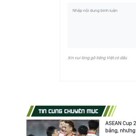
Xin vui lòng gõ tiếng Việt có dấu
TIN CÙNG CHUYÊN MỤC
ASEAN Cup 2
bảng, nhưng 