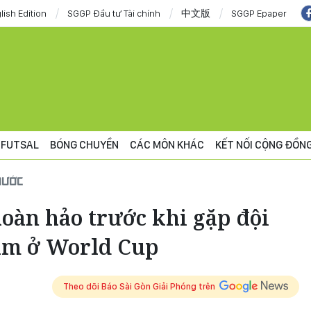
lish Edition
SGGP Đầu tư Tài chính
中文版
SGGP Epaper
FUTSAL
BÓNG CHUYỀN
CÁC MÔN KHÁC
KẾT NỐI CỘNG ĐỒN
NƯỚC
oàn hảo trước khi gặp đội
am ở World Cup
Theo dõi Báo Sài Gòn Giải Phóng trên