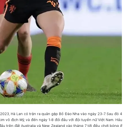
 2023, Hà Lan có trận ra quân gặp Bồ Đào Nha vào ngày 23-7. Sau đó 4
im vô địch Mỹ, và đến ngày 1-8 đối đầu với đội tuyển nữ Việt Nam. Hầu
ấu trên đất Australia và New Zealand vào tháng 7 tới đều chơi bóng ở