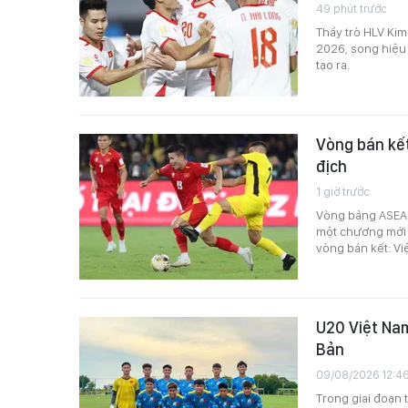
49 phút trước
Thầy trò HLV Kim
2026, song hiệu
tạo ra.
Vòng bán kế
địch
1 giờ trước
Vòng bảng ASEAN
một chương mới đ
vòng bán kết: Vi
U20 Việt Nam
Bản
09/08/2026 12:4
Trong giai đoạn 