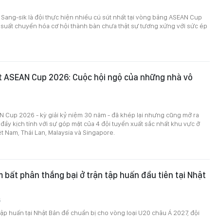
 Sang-sik là đội thực hiện nhiều cú sút nhất tại vòng bảng ASEAN Cup
 suất chuyển hóa cơ hội thành bàn chưa thật sự tương xứng với sức ép
t ASEAN Cup 2026: Cuộc hội ngộ của những nhà vô
 Cup 2026 - kỳ giải kỷ niệm 30 năm - đã khép lại nhưng cũng mở ra
ầy kịch tính với sự góp mặt của 4 đội tuyển xuất sắc nhất khu vực ở
ệt Nam, Thái Lan, Malaysia và Singapore.
 bất phân thắng bại ở trận tập huấn đầu tiên tại Nhật
6
tập huấn tại Nhật Bản để chuẩn bị cho vòng loại U20 châu Á 2027, đội