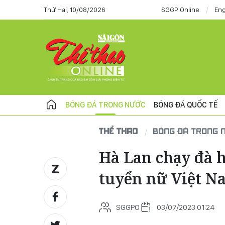
Thứ Hai, 10/08/2026
SGGP Online
Eng
BÓNG ĐÁ TRONG NƯỚC
BÓNG ĐÁ QUỐC TẾ
THỂ THAO
BÓNG ĐÁ TRONG 
Hà Lan chạy đà h
tuyển nữ Việt N
SGGPO
03/07/2023 01:24