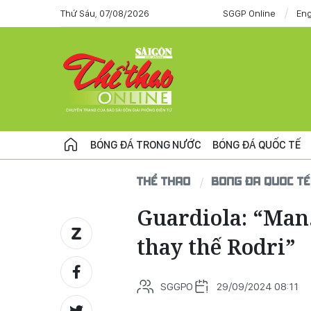
Thứ Sáu, 07/08/2026
SGGP Online
Eng
BÓNG ĐÁ TRONG NƯỚC
BÓNG ĐÁ QUỐC TẾ
THỂ THAO
BÓNG ĐÁ QUỐC TẾ
Guardiola: “Man.
thay thế Rodri”
SGGPO
29/09/2024 08:11