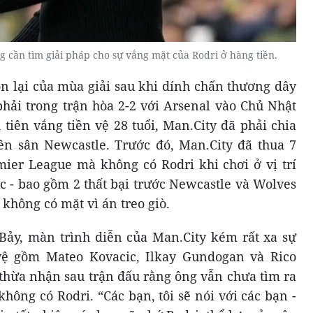
 cần tìm giải pháp cho sự vắng mặt của Rodri ở hàng tiền.
òn lại của mùa giải sau khi dính chấn thương dây
phải trong trận hòa 2-2 với Arsenal vào Chủ Nhật
 tiên vắng tiền vệ 28 tuổi, Man.City đã phải chia
ên sân Newcastle. Trước đó, Man.City đã thua 7
emier League mà không có Rodri khi chơi ở vị trí
c - bao gồm 2 thất bại trước Newcastle và Wolves
 không có mặt vì án treo giò.
 Bảy, màn trình diễn của Man.City kém rất xa sự
vệ gồm Mateo Kovacic, Ilkay Gundogan và Rico
thừa nhận sau trận đấu rằng ông vẫn chưa tìm ra
không có Rodri. “Các bạn, tôi sẽ nói với các bạn -