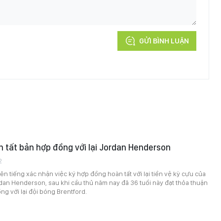
GỬI BÌNH LUẬN
 tất bản hợp đồng với lại Jordan Henderson
2
ên tiếng xác nhận việc ký hợp đồng hoàn tất với lại tiền vệ kỳ cựu của
dan Henderson, sau khi cầu thủ năm nay đã 36 tuổi này đạt thỏa thuận
g với lại đội bóng Brentford.