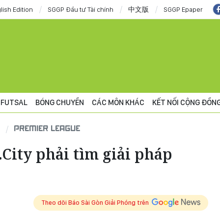
lish Edition
SGGP Đầu tư Tài chính
中文版
SGGP Epaper
FUTSAL
BÓNG CHUYỀN
CÁC MÔN KHÁC
KẾT NỐI CỘNG ĐỒN
PREMIER LEAGUE
City phải tìm giải pháp
Theo dõi Báo Sài Gòn Giải Phóng trên