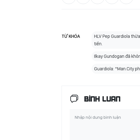
TỪ KHÓA
HLV Pep Guardiola thừa
tiền.
Ilkay Gundogan đã khôn
Guardiola: “Man.City ph
BÌNH LUẬN