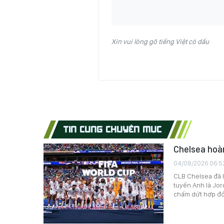
Xin vui lòng gõ tiếng Việt có dấu
TIN CÙNG CHUYÊN MỤC
Chelsea hoàn
04/08/2026 06:5
CLB Chelsea đã l
tuyển Anh là Jor
chấm dứt hợp đồn