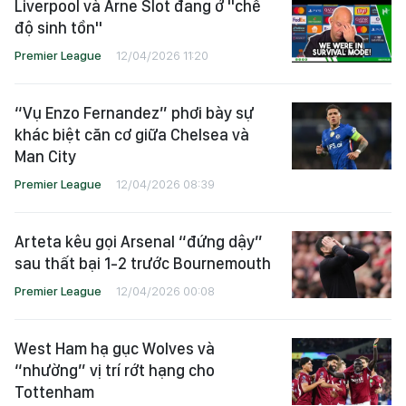
Liverpool và Arne Slot đang ở "chế
độ sinh tồn"
Premier League
12/04/2026 11:20
“Vụ Enzo Fernandez” phơi bày sự
khác biệt căn cơ giữa Chelsea và
Man City
Premier League
12/04/2026 08:39
Arteta kêu gọi Arsenal “đứng dậy”
sau thất bại 1-2 trước Bournemouth
Premier League
12/04/2026 00:08
West Ham hạ gục Wolves và
“nhường” vị trí rớt hạng cho
Tottenham