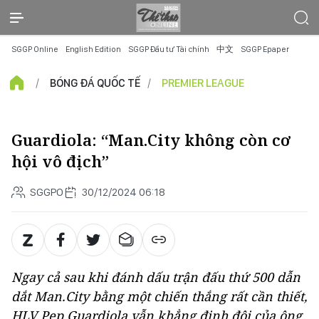
SGGP Online
English Edition
SGGP Đầu tư Tài chính
中文
SGGP Epaper
BÓNG ĐÁ QUỐC TẾ
PREMIER LEAGUE
Guardiola: “Man.City không còn cơ
hội vô địch”
SGGPO
30/12/2024 06:18
Ngay cả sau khi đánh dấu trận đấu thứ 500 dẫn
dắt Man.City bằng một chiến thắng rất cần thiết,
HLV Pep Guardiola vẫn khẳng định đội của ông