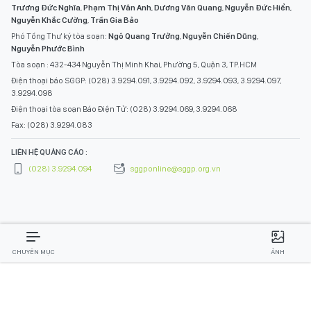
Trương Đức Nghĩa
,
Phạm Thị Vân Anh
,
Dương Văn Quang
,
Nguyễn Đức Hiển
,
Nguyễn Khắc Cường
,
Trần Gia Bảo
Phó Tổng Thư ký tòa soạn:
Ngô Quang Trưởng
,
Nguyễn Chiến Dũng
,
Nguyễn Phước Bình
Tòa soạn : 432-434 Nguyễn Thị Minh Khai, Phường 5, Quận 3, TP.HCM
Điện thoại báo SGGP: (028) 3.9294.091, 3.9294.092, 3.9294.093, 3.9294.097,
3.9294.098
Điện thoại tòa soạn Báo Điện Tử: (028) 3.9294.069, 3.9294.068
Fax: (028) 3.9294.083
LIÊN HỆ QUẢNG CÁO :
(028) 3.9294.094
sggponline@sggp.org.vn
CHUYÊN MỤC
ẢNH