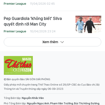
Premier League
11/04/2026 02:45
Pep Guardiola 'không biết' Silva
quyết định rời Man City
Premier League
10/04/2026 23:24
Xem thêm
© Bản quyền Báo SÀI GÒN GIẢI PHÓNG.
Giấy phép mở chuyên trang Thể Thao Online số 28/GP-CBC do Cục Báo chí, Bộ
Thông tin và Truyền thông cấp ngày 06-09-2023.
Tổng Biên tập:
Nguyễn Khắc Văn
Phó Tổng Biên tập:
Nguyễn Ngọc Anh
,
Phạm Văn Trường
,
Bùi Thị Hồng Sương
,