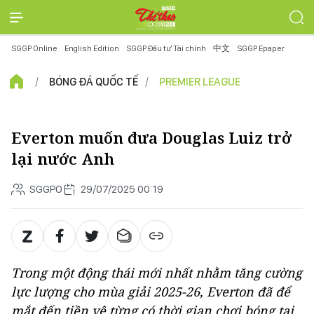
SGGP Online
English Edition
SGGP Đầu tư Tài chính
中文
SGGP Epaper
BÓNG ĐÁ QUỐC TẾ
PREMIER LEAGUE
Everton muốn đưa Douglas Luiz trở
lại nước Anh
SGGPO
29/07/2025 00:19
Trong một động thái mới nhất nhằm tăng cường
lực lượng cho mùa giải 2025-26, Everton đã để
mắt đến tiền vệ từng có thời gian chơi bóng tại