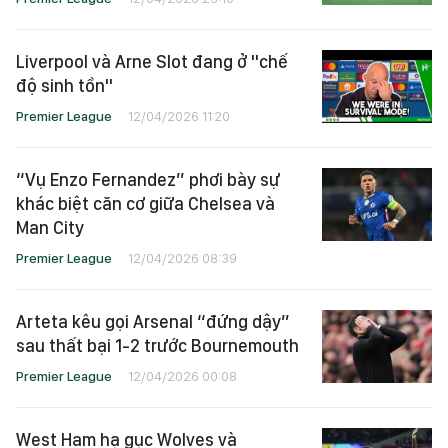
Liverpool và Arne Slot đang ở "chế
độ sinh tồn"
Premier League
12/04/2026 11:20
“Vụ Enzo Fernandez” phơi bày sự
khác biệt căn cơ giữa Chelsea và
Man City
Premier League
12/04/2026 08:39
Arteta kêu gọi Arsenal “đứng dậy”
sau thất bại 1-2 trước Bournemouth
Premier League
12/04/2026 00:08
West Ham hạ gục Wolves và