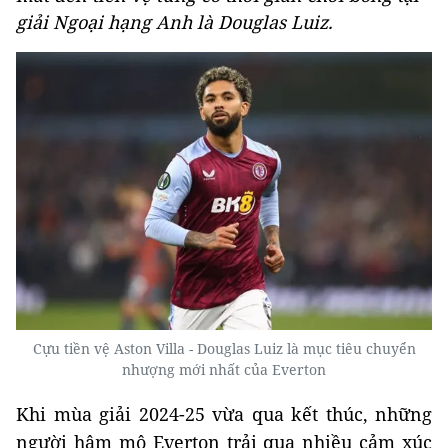
giải Ngoại hạng Anh là Douglas Luiz.
Cựu tiền vệ Aston Villa - Douglas Luiz là mục tiêu chuyển
nhượng mới nhất của Everton
Khi mùa giải 2024-25 vừa qua kết thúc, những
người hâm mộ Everton trải qua nhiều cảm xúc