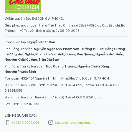
© Bản quyền Báo SÀI GÒN GIẢI PHÓNG.
Giấy phép mở chuyên trang Thể Thao Online số 28/GP-CBC do Cục Báo chí, Bộ
Thông tin và Truyền thông cấp ngày 06-09-2023.
Tổng Biên tập:
Nguyễn Khắc Văn
Phó Tổng Biên tập:
Nguyễn Ngọc Anh
,
Phạm Văn Trường
,
Bùi Thị Hồng Sương
,
Trương Đức Nghĩa
,
Phạm Thị Vân Anh
,
Dương Văn Quang
,
Nguyễn Đức Hiển
,
Nguyễn Khắc Cường
,
Trần Gia Bảo
Phó Tổng Thư ký tòa soạn:
Ngô Quang Trưởng
,
Nguyễn Chiến Dũng
,
Nguyễn Phước Bình
Tòa soạn : 432-434 Nguyễn Thị Minh Khai, Phường 5, Quận 3, TP.HCM
Điện thoại báo SGGP: (028) 3.9294.091, 3.9294.092, 3.9294.093, 3.9294.097,
3.9294.098
Điện thoại tòa soạn Báo Điện Tử: (028) 3.9294.069, 3.9294.068
Fax: (028) 3.9294.083
LIÊN HỆ QUẢNG CÁO :
(028) 3.9294.094
sggponline@sggp.org.vn