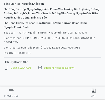
Trương Đức Nghĩa
,
Phạm Thị Vân Anh
,
Dương Văn Quang
,
Nguyễn Đức Hiển
,
Nguyễn Khắc Cường
,
Trần Gia Bảo
Phó Tổng Thư ký tòa soạn:
Ngô Quang Trưởng
,
Nguyễn Chiến Dũng
,
Nguyễn Phước Bình
Tòa soạn : 432-434 Nguyễn Thị Minh Khai, Phường 5, Quận 3, TP.HCM
Điện thoại báo SGGP: (028) 3.9294.091, 3.9294.092, 3.9294.093, 3.9294.097,
3.9294.098
Điện thoại tòa soạn Báo Điện Tử: (028) 3.9294.069, 3.9294.068
Fax: (028) 3.9294.083
LIÊN HỆ QUẢNG CÁO :
(028) 3.9294.094
sggponline@sggp.org.vn
CHUYÊN MỤC
ẢNH