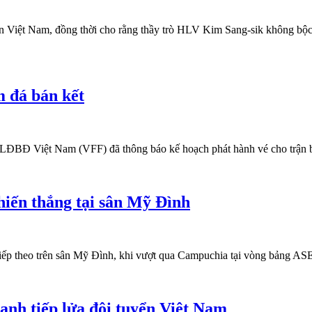
 Việt Nam, đồng thời cho rằng thầy trò HLV Kim Sang-sik không bộc
m đá bán kết
, LĐBĐ Việt Nam (VFF) đã thông báo kế hoạch phát hành vé cho trận b
hiến thắng tại sân Mỹ Đình
tiếp theo trên sân Mỹ Đình, khi vượt qua Campuchia tại vòng bảng 
nh tiếp lửa đội tuyển Việt Nam