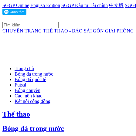
SGGP Online
English Edition
SGGP Đầu tư Tài chính
中文版
SGGP
CHUYÊN TRANG THỂ THAO - BÁO SÀI GÒN GIẢI PHÓNG
Trang chủ
Bóng đá trong nước
Bóng đá quốc tế
Futsal
Bóng chuyền
Các môn khác
Kết nối cộng đồng
Thể thao
Bóng đá trong nước