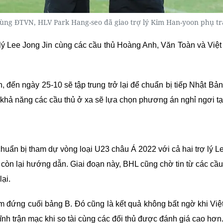
cùng ĐTVN, HLV Park Hang-seo đã giao trợ lý Kim Han-yoon phụ t
lý Lee Jong Jin cùng các cầu thủ Hoàng Anh, Văn Toàn và Việ
, đến ngày 25-10 sẽ tập trung trở lại để chuẩn bị tiếp Nhật Bản
 khả năng các cầu thủ ở xa sẽ lựa chọn phương án nghỉ ngơi tạ
uẩn bị tham dự vòng loại U23 châu Á 2022 với cả hai trợ lý Le
ý còn lại hướng dẫn. Giai đoạn này, BHL cũng chờ tin từ các cầu
ại.
m đứng cuối bảng B. Đó cũng là kết quả không bất ngờ khi Việt 
lĩnh trận mạc khi so tài cùng các đối thủ được đánh giá cao hơn