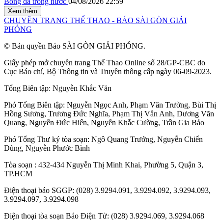
Bóng đá trong nước
04/08/2026 22:59
Xem thêm
CHUYÊN TRANG THỂ THAO - BÁO SÀI GÒN GIẢI
PHÓNG
© Bản quyền Báo SÀI GÒN GIẢI PHÓNG.
Giấy phép mở chuyên trang Thể Thao Online số 28/GP-CBC do
Cục Báo chí, Bộ Thông tin và Truyền thông cấp ngày 06-09-2023.
Tổng Biên tập:
Nguyễn Khắc Văn
Phó Tổng Biên tập:
Nguyễn Ngọc Anh
,
Phạm Văn Trường
,
Bùi Thị
Hồng Sương
,
Trương Đức Nghĩa
,
Phạm Thị Vân Anh
,
Dương Văn
Quang
,
Nguyễn Đức Hiển
,
Nguyễn Khắc Cường
,
Trần Gia Bảo
Phó Tổng Thư ký tòa soạn:
Ngô Quang Trưởng
,
Nguyễn Chiến
Dũng
,
Nguyễn Phước Bình
Tòa soạn : 432-434 Nguyễn Thị Minh Khai, Phường 5, Quận 3,
TP.HCM
Điện thoại báo SGGP: (028) 3.9294.091, 3.9294.092, 3.9294.093,
3.9294.097, 3.9294.098
Điện thoại tòa soạn Báo Điện Tử: (028) 3.9294.069, 3.9294.068