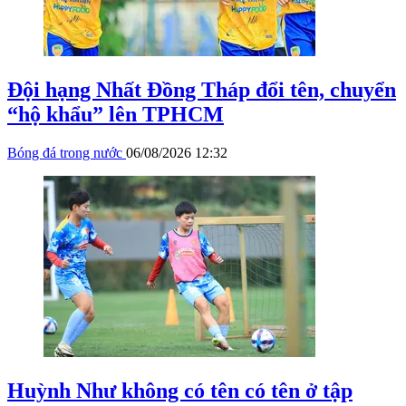
Đội hạng Nhất Đồng Tháp đổi tên, chuyển
“hộ khẩu” lên TPHCM
Bóng đá trong nước
06/08/2026 12:32
Huỳnh Như không có tên có tên ở tập