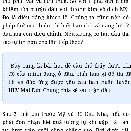
thủ phải vất vả cứu thua. So với 1 pha dứt điểm
khiêm tốn ở trận đấu với đương kim vô địch Mỹ.
Đó là điều đáng khích lệ. Chúng ta cũng nên có
phép thử mạo hiểm để biết hạn chế và năng lực ở
đâu mà còn điều chỉnh. Nếu không có lần đầu thì
sao tự tin hơn cho lần tiếp theo?
“Đây cũng là bài học để cầu thủ thấy được trì
độ của mình đang ở đâu, phải làm gì để thi đ
tốt và đáp ứng được yêu cầu ban huấn luyện
HLV Mai Đức Chung chia sẻ sau trận đấu.
Sau 2 thất bại trước Mỹ và Bồ Đào Nha, nếu có
phải đón nhận kết quả tương tự khi gặp Hà Lan
tại lượt trận cuối cũng chẳng sao. Bởi dưới cái