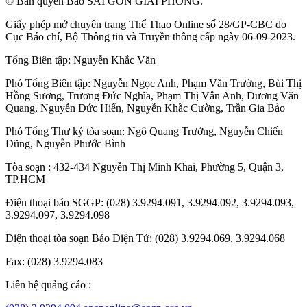
© Bản quyền Báo SÀI GÒN GIẢI PHÓNG.
Giấy phép mở chuyên trang Thể Thao Online số 28/GP-CBC do
Cục Báo chí, Bộ Thông tin và Truyền thông cấp ngày 06-09-2023.
Tổng Biên tập:
Nguyễn Khắc Văn
Phó Tổng Biên tập:
Nguyễn Ngọc Anh
,
Phạm Văn Trường
,
Bùi Thị
Hồng Sương
,
Trương Đức Nghĩa
,
Phạm Thị Vân Anh
,
Dương Văn
Quang
,
Nguyễn Đức Hiển
,
Nguyễn Khắc Cường
,
Trần Gia Bảo
Phó Tổng Thư ký tòa soạn:
Ngô Quang Trưởng
,
Nguyễn Chiến
Dũng
,
Nguyễn Phước Bình
Tòa soạn : 432-434 Nguyễn Thị Minh Khai, Phường 5, Quận 3,
TP.HCM
Điện thoại báo SGGP: (028) 3.9294.091, 3.9294.092, 3.9294.093,
3.9294.097, 3.9294.098
Điện thoại tòa soạn Báo Điện Tử: (028) 3.9294.069, 3.9294.068
Fax: (028) 3.9294.083
Liên hệ quảng cáo :