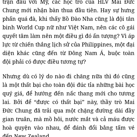
trận đấu với Mỹ, các học trò của HLV Mai Đức
Chung mới nhận bàn thua đầu tiên. Hay sự hưng
phấn quá đà, khi thấy Bồ Đào Nha cũng là đội tân
binh World Cup nữ như Việt Nam, nên các cô gái
quyết tâm làm nên một điều gì đó ấn tượng? Vì áp
lực từ chiến thắng lịch sử của Philippines, một đại
diện khác cũng đến từ Đông Nam Á, buộc toàn
đội phải có được điều tương tự?
Nhưng dù có lý do nào đi chăng nữa thì đó cũng
là một thất bại cho toàn đội đúc tỉa những bài học
quý giá, để hướng đến nấc thang mới cho tương
lai. Bởi để “được có thất bại” này, thầy trò Mai
Đức Chung đã trải qua một chặng đường dài đầy
gian truân, mà mồ hôi, nước mắt và cả máu được
hoà quyện vào nhau, để đánh đổi bằng tấm vé
đến New Zealand.