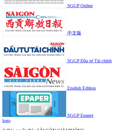
SGGP Online
中文版
SGGP Đầu tư Tài chính
English Edition
SGGP Epaper
logo