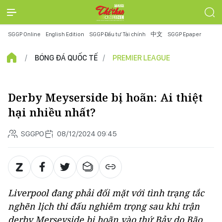
SGGP Online
English Edition
SGGP Đầu tư Tài chính
中文
SGGP Epaper
BÓNG ĐÁ QUỐC TẾ
PREMIER LEAGUE
Derby Meyserside bị hoãn: Ai thiệt
hại nhiều nhất?
SGGPO
08/12/2024 09:45
Liverpool đang phải đối mặt với tình trạng tắc
nghẽn lịch thi đấu nghiêm trọng sau khi trận
derby Merseyside bị hoãn vào thứ Bảy do Bão