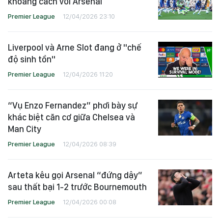
khoảng cách với Arsenal
Premier League
12/04/2026 23:10
Liverpool và Arne Slot đang ở "chế
độ sinh tồn"
Premier League
12/04/2026 11:20
“Vụ Enzo Fernandez” phơi bày sự
khác biệt căn cơ giữa Chelsea và
Man City
Premier League
12/04/2026 08:39
Arteta kêu gọi Arsenal “đứng dậy”
sau thất bại 1-2 trước Bournemouth
Premier League
12/04/2026 00:08