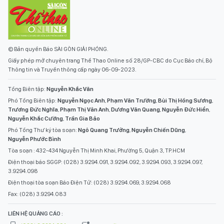
© Bản quyền Báo SÀI GÒN GIẢI PHÓNG.
Giấy phép mở chuyên trang Thể Thao Online số 28/GP-CBC do Cục Báo chí, Bộ
Thông tin và Truyền thông cấp ngày 06-09-2023.
Tổng Biên tập:
Nguyễn Khắc Văn
Phó Tổng Biên tập:
Nguyễn Ngọc Anh
,
Phạm Văn Trường
,
Bùi Thị Hồng Sương
,
Trương Đức Nghĩa
,
Phạm Thị Vân Anh
,
Dương Văn Quang
,
Nguyễn Đức Hiển
,
Nguyễn Khắc Cường
,
Trần Gia Bảo
Phó Tổng Thư ký tòa soạn:
Ngô Quang Trưởng
,
Nguyễn Chiến Dũng
,
Nguyễn Phước Bình
Tòa soạn : 432-434 Nguyễn Thị Minh Khai, Phường 5, Quận 3, TP.HCM
Điện thoại báo SGGP: (028) 3.9294.091, 3.9294.092, 3.9294.093, 3.9294.097,
3.9294.098
Điện thoại tòa soạn Báo Điện Tử: (028) 3.9294.069, 3.9294.068
Fax: (028) 3.9294.083
LIÊN HỆ QUẢNG CÁO :