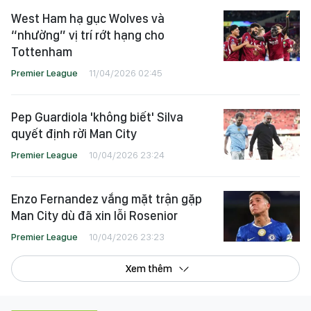
West Ham hạ gục Wolves và
“nhường” vị trí rớt hạng cho
Tottenham
Premier League
11/04/2026 02:45
Pep Guardiola 'không biết' Silva
quyết định rời Man City
Premier League
10/04/2026 23:24
Enzo Fernandez vắng mặt trận gặp
Man City dù đã xin lỗi Rosenior
Premier League
10/04/2026 23:23
Xem thêm