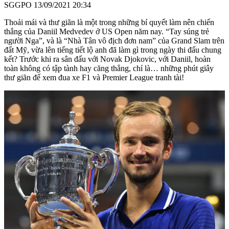
SGGPO
13/09/2021 20:34
Thoải mái và thư giãn là một trong những bí quyết làm nên chiến
thắng của Daniil Medvedev ở US Open năm nay. “Tay súng trẻ
người Nga”, và là “Nhà Tân vô địch đơn nam” của Grand Slam trên
đất Mỹ, vừa lên tiếng tiết lộ anh đã làm gì trong ngày thi đấu chung
kết? Trước khi ra sân đấu với Novak Djokovic, với Daniil, hoàn
toàn không có tập tành hay căng thẳng, chỉ là… những phút giây
thư giãn để xem đua xe F1 và Premier League
tranh tài!