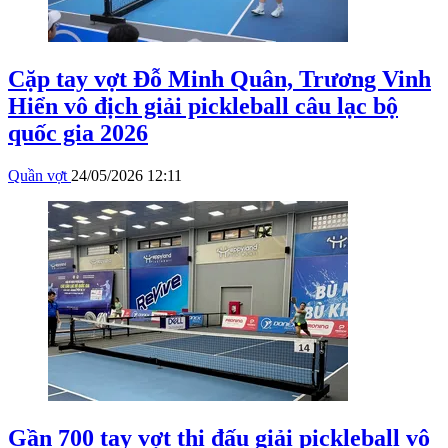
Cặp tay vợt Đỗ Minh Quân, Trương Vinh
Hiển vô địch giải pickleball câu lạc bộ
quốc gia 2026
Quần vợt
24/05/2026 12:11
Gần 700 tay vợt thi đấu giải pickleball vô