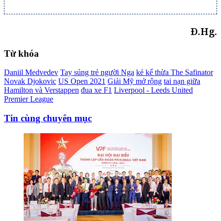
Đ.Hg.
Từ khóa
Daniil Medvedev
Tay súng trẻ người Nga
kẻ kế thừa The Safinator
Novak Djokovic
US Open 2021
Giải Mỹ mở rộng
tai nạn giữa
Hamilton và Verstappen
đua xe F1
Liverpool - Leeds United
Premier League
Tin cùng chuyên mục