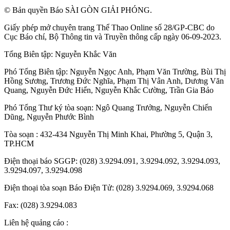
© Bản quyền Báo SÀI GÒN GIẢI PHÓNG.
Giấy phép mở chuyên trang Thể Thao Online số 28/GP-CBC do
Cục Báo chí, Bộ Thông tin và Truyền thông cấp ngày 06-09-2023.
Tổng Biên tập:
Nguyễn Khắc Văn
Phó Tổng Biên tập:
Nguyễn Ngọc Anh
,
Phạm Văn Trường
,
Bùi Thị
Hồng Sương
,
Trương Đức Nghĩa
,
Phạm Thị Vân Anh
,
Dương Văn
Quang
,
Nguyễn Đức Hiển
,
Nguyễn Khắc Cường
,
Trần Gia Bảo
Phó Tổng Thư ký tòa soạn:
Ngô Quang Trưởng
,
Nguyễn Chiến
Dũng
,
Nguyễn Phước Bình
Tòa soạn : 432-434 Nguyễn Thị Minh Khai, Phường 5, Quận 3,
TP.HCM
Điện thoại báo SGGP: (028) 3.9294.091, 3.9294.092, 3.9294.093,
3.9294.097, 3.9294.098
Điện thoại tòa soạn Báo Điện Tử: (028) 3.9294.069, 3.9294.068
Fax: (028) 3.9294.083
Liên hệ quảng cáo :