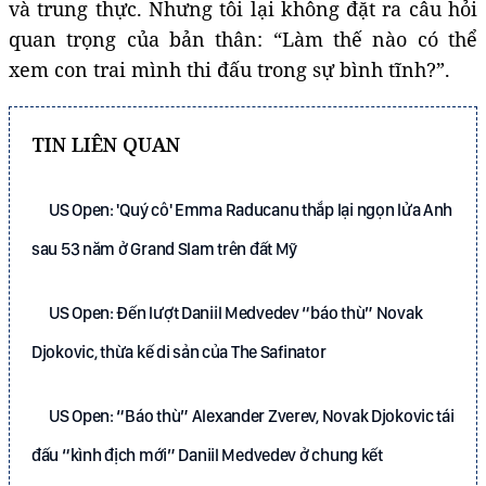
và trung thực. Nhưng tôi lại không đặt ra câu hỏi
quan trọng của bản thân: “Làm thế nào có thể
xem con trai mình thi đấu trong sự bình tĩnh?”.
TIN LIÊN QUAN
US Open: 'Quý cô' Emma Raducanu thắp lại ngọn lửa Anh
sau 53 năm ở Grand Slam trên đất Mỹ
US Open: Đến lượt Daniil Medvedev “báo thù” Novak
Djokovic, thừa kế di sản của The Safinator
US Open: “Báo thù” Alexander Zverev, Novak Djokovic tái
đấu “kình địch mới” Daniil Medvedev ở chung kết