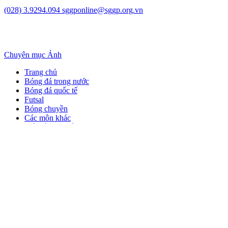
(028) 3.9294.094
sggponline@sggp.org.vn
Chuyên mục
Ảnh
Trang chủ
Bóng đá trong nước
Bóng đá quốc tế
Futsal
Bóng chuyền
Các môn khác
Kết nối cộng đồng
Theo dõi SGGP trên:
SGGP Online