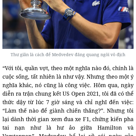
Thư giãn là cách để Medvedev đăng quang ngôi vô địch
“Với tôi, quần vợt, theo một nghĩa nào đó, chính là
cuộc sống, tất nhiên là như vậy. Nhưng theo một ý
nghĩa khác, nó cũng là công việc. Hôm qua, ngày
diễn ra trận chung kết US Open 2021, tôi đã có thể
thức dậy từ lúc 7 giờ sáng và chỉ nghĩ đến việc:
“Làm thế nào để giành chiến thắng?”. Nhưng tôi
lại dành thời gian xem đua xe F1, chứng kiến pha
tai nạn như là hư ảo giữa Hamilton và
Verstappen”, Medvedev kể lại về cái ngày của