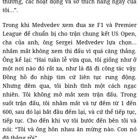
thường, các hoạt động và sở thích hàng ngày của
tôi…”.
Trong khi Medvedev xem đua xe F1 và Premier
League để chuẩn bị cho trận chung kết US Open,
cha của anh, ông Sergei Medvedev lựa chọn…
nhắm mắt không xem thi đấu vì quá căng thẳng.
Ông kể lại: “Hai tuần lễ vừa qua, tôi giống như ở
một nơi nào đó rất xa, như là đã đi công tác vậy.
Đồng hồ đo nhịp tim cứ liên tục rung động.
Nhưng đêm qua, tôi bình tĩnh một cách ngạc
nhiên. Tôi không mở mắt xem trận đấu. Trong
suốt trận đấu, tôi nhắm mắt và tự đếm từ 1 đến
600, sau đó lại bắt đầu đếm lại, và cứ thể tiếp tục,
tiếp tục. Cho đến khi vợ tôi bước đến bên tôi và
nói: “Tôi và ông hôn nhau ăn mừng nào. Con nó
đã thắng rồi”.