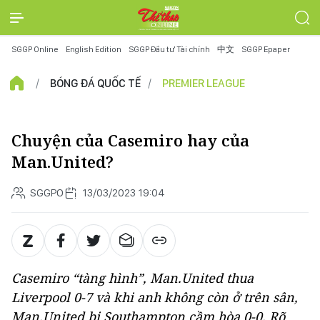
SGGP Online
English Edition
SGGP Đầu tư Tài chính
中文
SGGP Epaper
BÓNG ĐÁ QUỐC TẾ
PREMIER LEAGUE
Chuyện của Casemiro hay của
Man.United?
SGGPO
13/03/2023 19:04
Casemiro “tàng hình”, Man.United thua
Liverpool 0-7 và khi anh không còn ở trên sân,
Man.United bị Southampton cầm hòa 0-0. Rõ