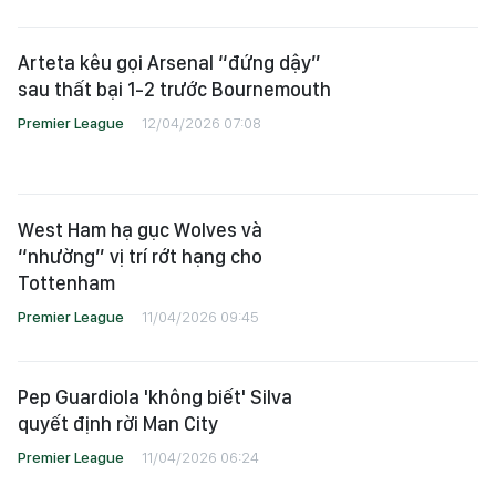
Arteta kêu gọi Arsenal “đứng dậy”
sau thất bại 1-2 trước Bournemouth
Premier League
12/04/2026 07:08
West Ham hạ gục Wolves và
“nhường” vị trí rớt hạng cho
Tottenham
Premier League
11/04/2026 09:45
Pep Guardiola 'không biết' Silva
quyết định rời Man City
Premier League
11/04/2026 06:24