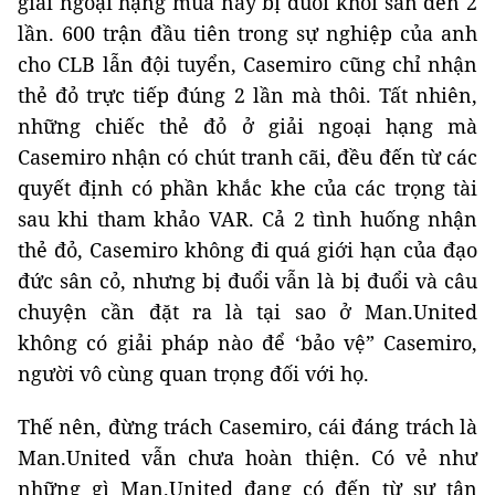
giải ngoại hạng mùa này bị đuổi khỏi sân đến 2
lần. 600 trận đầu tiên trong sự nghiệp của anh
cho CLB lẫn đội tuyển, Casemiro cũng chỉ nhận
thẻ đỏ trực tiếp đúng 2 lần mà thôi. Tất nhiên,
những chiếc thẻ đỏ ở giải ngoại hạng mà
Casemiro nhận có chút tranh cãi, đều đến từ các
quyết định có phần khắc khe của các trọng tài
sau khi tham khảo VAR. Cả 2 tình huống nhận
thẻ đỏ, Casemiro không đi quá giới hạn của đạo
đức sân cỏ, nhưng bị đuổi vẫn là bị đuổi và câu
chuyện cần đặt ra là tại sao ở Man.United
không có giải pháp nào để ‘bảo vệ” Casemiro,
người vô cùng quan trọng đối với họ.
Thế nên, đừng trách Casemiro, cái đáng trách là
Man.United vẫn chưa hoàn thiện. Có vẻ như
những gì Man.United đang có đến từ sự tận