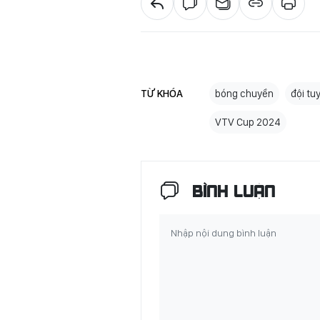
TỪ KHÓA
bóng chuyền
đội tu
VTV Cup 2024
BÌNH LUẬN