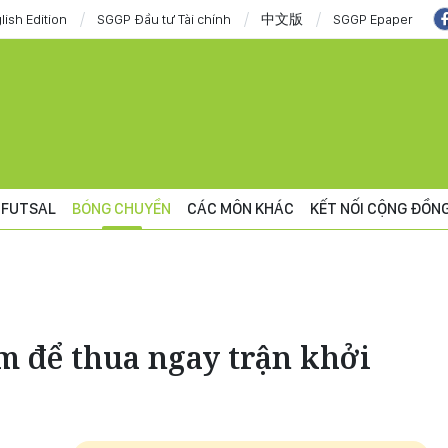
lish Edition
SGGP Đầu tư Tài chính
中文版
SGGP Epaper
FUTSAL
BÓNG CHUYỀN
CÁC MÔN KHÁC
KẾT NỐI CỘNG ĐỒN
m để thua ngay trận khởi