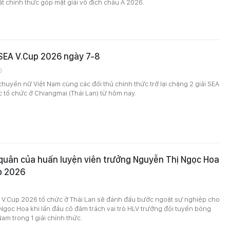
t chính thức góp mặt giải vô địch châu Á 2026.
 SEA V.Cup 2026 ngày 7-8
0
huyền nữ Việt Nam cùng các đối thủ chính thức trở lại chặng 2 giải SEA
tổ chức ở Chiangmai (Thái Lan) từ hôm nay.
quân của huấn luyện viên trưởng Nguyễn Thị Ngọc Hoa
p 2026
A V.Cup 2026 tổ chức ở Thái Lan sẽ đánh đấu bước ngoặt sự nghiệp cho
gọc Hoa khi lần đầu cô đảm trách vai trò HLV trưởng đội tuyển bóng
am trong 1 giải chính thức.