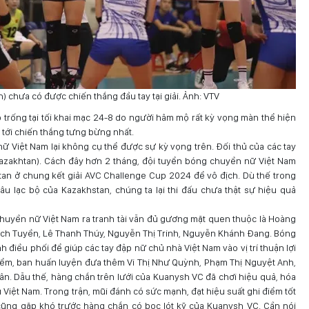
 chưa có được chiến thắng đầu tay tại giải. Ảnh: VTV
 trống tại tối khai mạc 24-8 do người hâm mộ rất kỳ vọng màn thể hiện
tới chiến thắng tưng bừng nhất.
ữ Việt Nam lại không cụ thể được sự kỳ vọng trên. Đối thủ của các tay
azakhtan). Cách đây hơn 2 tháng, đội tuyển bóng chuyền nữ Việt Nam
an ở chung kết giải AVC Challenge Cup 2024 để vô địch. Dù thế trong
âu lạc bộ của Kazakhstan, chúng ta lại thi đấu chưa thật sự hiệu quả
huyền nữ Việt Nam ra tranh tài vẫn đủ gương mặt quen thuộc là Hoàng
 Bích Tuyền, Lê Thanh Thúy, Nguyễn Thị Trinh, Nguyễn Khánh Đang. Bóng
điều phối để giúp các tay đập nữ chủ nhà Việt Nam vào vị trí thuận lợi
iểm, ban huấn luyện đưa thêm Vi Thị Như Quỳnh, Phạm Thị Nguyệt Anh,
sân. Dẫu thế, hàng chắn trên lưới của Kuanysh VC đã chơi hiệu quả, hóa
 Việt Nam. Trong trận, mũi đánh có sức mạnh, đạt hiệu suất ghi điểm tốt
 cũng gặp khó trước hàng chắn có bọc lót kỹ của Kuanysh VC. Cần nói