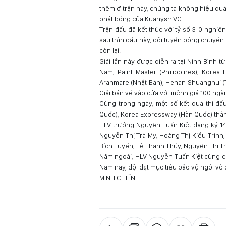
thêm ở trận này, chúng ta không hiệu qu
phát bóng của Kuanysh VC.
Trận đấu đã kết thúc với tỷ số 3-0 nghiê
sau trận đấu này, đội tuyển bóng chuyền 
còn lại.
Giải lần này được diễn ra tại Ninh Bình 
Nam, Paint Master (Philippines), Kore
Aranmare (Nhật Bản), Henan Shuanghui (T
Giải bán vé vào cửa với mệnh giá 100 ngà
Cùng trong ngày, một số kết quả thi đấ
Quốc), Korea Expressway (Hàn Quốc) thắng
HLV trưởng Nguyễn Tuấn Kiệt đăng ký 14
Nguyễn Thị Trà My, Hoàng Thị Kiều Trinh
Bích Tuyền, Lê Thanh Thúy, Nguyễn Thị Tri
Năm ngoái, HLV Nguyễn Tuấn Kiệt cùng cá
Năm nay, đội đặt mục tiêu bảo vệ ngôi vô đ
MINH CHIẾN