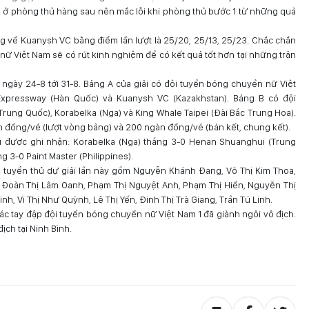
ả ở phòng thủ hàng sau nên mắc lỗi khi phòng thủ bước 1 từ những quả
ng về Kuanysh VC bằng điểm lần lượt là 25/20, 25/13, 25/23. Chắc chắn
nữ Việt Nam sẽ có rút kinh nghiệm để có kết quả tốt hơn tại những trận
từ ngày 24-8 tới 31-8. Bảng A của giải có đội tuyển bóng chuyền nữ Việt
a Expressway (Hàn Quốc) và Kuanysh VC (Kazakhstan). Bảng B có đội
rung Quốc), Korabelka (Nga) và King Whale Taipei (Đài Bắc Trung Hoa).
n đồng/vé (lượt vòng bảng) và 200 ngàn đồng/vé (bán kết, chung kết).
u được ghi nhận: Korabelka (Nga) thắng 3-0 Henan Shuanghui (Trung
 3-0 Paint Master (Philippines).
 tuyển thủ dự giải lần này gồm Nguyễn Khánh Đang, Võ Thị Kim Thoa,
, Đoàn Thị Lâm Oanh, Phạm Thị Nguyệt Anh, Phạm Thị Hiền, Nguyễn Thị
nh, Vi Thị Như Quỳnh, Lê Thị Yến, Đinh Thị Trà Giang, Trần Tú Linh.
c tay đập đội tuyển bóng chuyền nữ Việt Nam 1 đã giành ngôi vô địch.
ịch tại Ninh Bình.