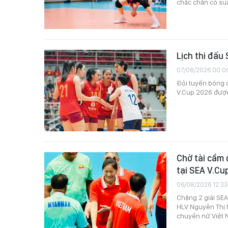
chắc chắn có suấ
Lịch thi đấu
07/08/2026 00:0
Đội tuyển bóng c
V.Cup 2026 được 
Chờ tài cầm 
tại SEA V.Cu
06/08/2026 12:33
Chặng 2 giải SE
HLV Nguyễn Thị N
chuyền nữ Việt N