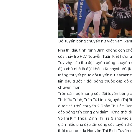
Đội tuyển bóng chuyền nữ Việt Nam (xanh)
Nhà thi đấu tỉnh Ninh Bình không còn chỗ
của thầy trò HLV Nguyễn Tuấn Kiệt hướng 
Tuy vậy, cầu thủ đội tuyển bóng chuyền n
đập chủ nhà là đội khách Kuanysh VC (K
thắng thuyết phục đội tuyển nữ Kazakhst
lần đấu trước 1 đội bóng thuộc cấp độ c
chuyên môn.
Trên sân, bộ khung của đội tuyển bóng c
Thị Kiều Trinh, Trần Tú Linh, Nguyễn Thị
được cầu thủ chuyền 2 Đoàn Thị Lâm Oanh 
đập bóng tấn công ghi điểm. Từng thời đ
Võ Thị Kim Thoa, Đinh Thị Trà Giang vào 
giải nhiều pha đập tấn công của tuyển thủ
thời gian qua là Nguyễn Thị Bích Tuyền