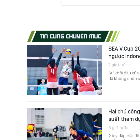
TIN CÙNG CHUYÊN MỤC
SEA V.Cup 2
ngược Indon
7 giờ trước
Sự khởi đầu của 
đã không suôn sẻ
Hai chủ côn
suất tham dự
8 giờ trước
2 tay đập của đ