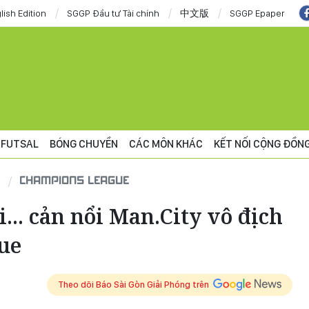
lish Edition
SGGP Đầu tư Tài chính
中文版
SGGP Epaper
FUTSAL
BÓNG CHUYỀN
CÁC MÔN KHÁC
KẾT NỐI CỘNG ĐỒN
CHAMPIONS LEAGUE
... cản nổi Man.City vô địch
ue
Theo dõi Báo Sài Gòn Giải Phóng trên