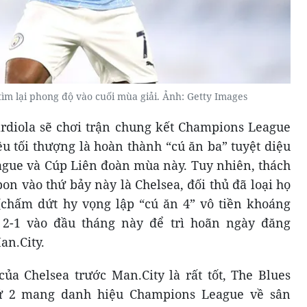
ìm lại phong độ vào cuối mùa giải. Ảnh: Getty Images
diola sẽ chơi trận chung kết Champions League
êu tối thượng là hoàn thành “cú ăn ba” tuyệt diệu
ague và Cúp Liên đoàn mùa này. Tuy nhiên, thách
bon vào thứ bảy này là Chelsea, đối thủ đã loại họ
chấm dứt hy vọng lập “cú ăn 4” vô tiền khoáng
 2-1 vào đầu tháng này để trì hoãn ngày đăng
n.City.
ủa Chelsea trước Man.City là rất tốt, The Blues
hứ 2 mang danh hiệu Champions League về sân