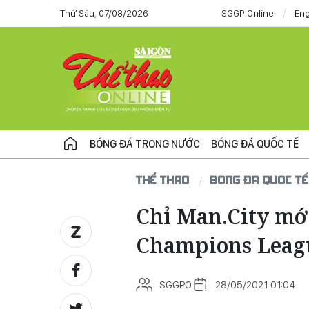
Thứ Sáu, 07/08/2026
SGGP Online
Eng
BÓNG ĐÁ TRONG NƯỚC
BÓNG ĐÁ QUỐC TẾ
THỂ THAO
BÓNG ĐÁ QUỐC TẾ
Chỉ Man.City mới
Champions Leag
SGGPO
28/05/2021 01:04