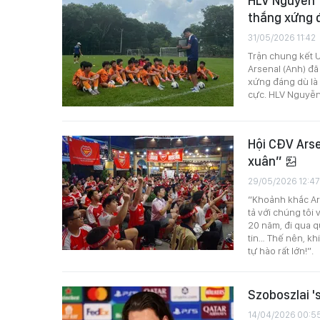
HLV Nguyễn T
thắng xứng 
31/05/2026 11:42
Trận chung kết 
Arsenal (Anh) đã
xứng đáng dù là 
cực. HLV Nguyễn
Hội CĐV Ars
xuân”
29/05/2026 12:47
“Khoảnh khắc Ars
tả với chúng tôi
20 năm, đi qua q
tin… Thế nên, kh
tự hào rất lớn!”.
Szoboszlai '
14/04/2026 00:5