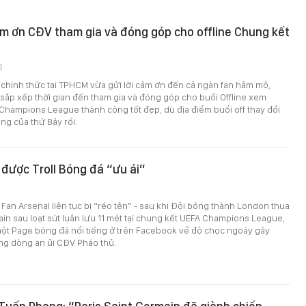
 ơn CĐV tham gia và đóng góp cho offline Chung kết
3
chính thức tại TPHCM vừa gửi lời cảm ơn đến cả ngàn fan hâm mộ,
ắp xếp thời gian đến tham gia và đóng góp cho buổi Offline xem
hampions League thành công tốt đẹp, dù địa điểm buổi off thay đổi
ng của thứ Bảy rồi.
được Troll Bóng đá “ưu ái”
 Fan Arsenal liên tục bị “réo tên” - sau khi Đội bóng thành London thua
ain sau loạt sút luân lưu 11 mét tại chung kết UEFA Champions League,
một Page bóng đá nổi tiếng ở trên Facebook về độ chọc ngoáy gây
ng dòng an ủi CĐV Pháo thủ.