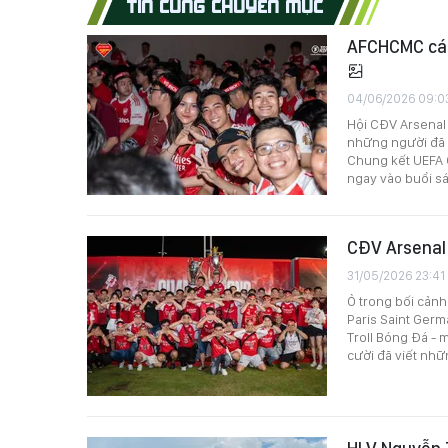
TIN CÙNG CHUYÊN MỤC
AFCHCMC cám
04/06/2026 09:0
Hội CĐV Arsenal 
những người đã s
Chung kết UEFA C
ngay vào buổi sá
CĐV Arsenal 
31/05/2026 23:41
Ỏ trong bối cảnh
Paris Saint Germ
Troll Bóng Đá - 
cười đã viết nhữ