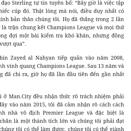
ạo Sterling tự tin tuyên bố: “Bây giờ là việc tập
hiếc cúp đó. Thật lòng mà nói, điều duy nhất có
hính bản thân chúng tôi. Họ đã thắng trong 2 lần
 là trận chung kết Champions League và mọi thứ
mong đợi một bài kiểm tra khó khăn, nhưng đồng
 vượt qua”.
bin Zayed al Nahyan tiếp quản vào năm 2008,
ành vinh quang Champions League. Sau 13 năm và
g đã chi ra, giờ họ đã lần đầu tiên đến gần nhất
hủ ở Man.City đều nhận thức rõ trách nhiệm phải
đây vào năm 2015, tôi đã cảm nhận rõ cách cách
nh nhà vô địch Premier League và đặc biệt là
hắn là một thành tích lớn và chúng tôi phải đạt
húng tôi có thể làm được, chúng tôi có thể giành