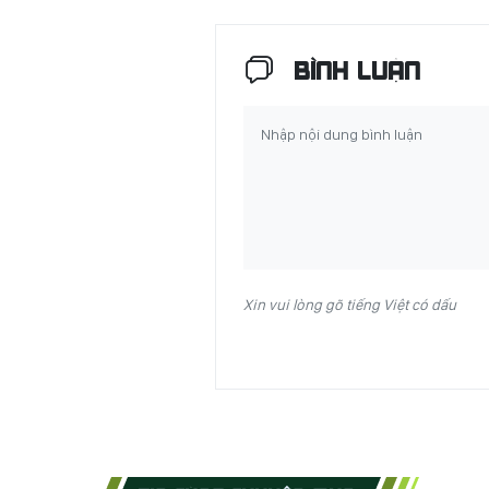
BÌNH LUẬN
Xin vui lòng gõ tiếng Việt có dấu