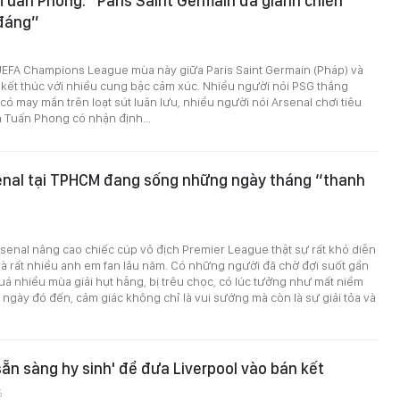
uấn Phong: “Paris Saint Germain đã giành chiến
đáng”
UEFA Champions League mùa này giữa Paris Saint Germain (Pháp) và
 kết thúc với nhiều cung bậc cảm xúc. Nhiều người nói PSG thắng
có may mắn trên loạt sút luân lưu, nhiều người nói Arsenal chơi tiêu
 Tuấn Phong có nhận định...
enal tại TPHCM đang sống những ngày tháng “thanh
enal nâng cao chiếc cúp vô địch Premier League thật sự rất khó diễn
 và rất nhiều anh em fan lâu năm. Có những người đã chờ đợi suốt gần
uá nhiều mùa giải hụt hẫng, bị trêu chọc, có lúc tưởng như mất niềm
i ngày đó đến, cảm giác không chỉ là vui sướng mà còn là sự giải tỏa và
sẵn sàng hy sinh' để đưa Liverpool vào bán kết
5