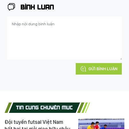
BÌNH LUẬN
GỬI BÌNH LUẬN
TIN CÙNG CHUYÊN MỤC
Đội tuyển futsal Việt Nam
bất bại tại giải giao hữu châu