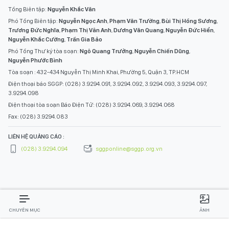
Tổng Biên tập:
Nguyễn Khắc Văn
Phó Tổng Biên tập:
Nguyễn Ngọc Anh
,
Phạm Văn Trường
,
Bùi Thị Hồng Sương
,
Trương Đức Nghĩa
,
Phạm Thị Vân Anh
,
Dương Văn Quang
,
Nguyễn Đức Hiển
,
Nguyễn Khắc Cường
,
Trần Gia Bảo
Phó Tổng Thư ký tòa soạn:
Ngô Quang Trưởng
,
Nguyễn Chiến Dũng
,
Nguyễn Phước Bình
Tòa soạn : 432-434 Nguyễn Thị Minh Khai, Phường 5, Quận 3, TP.HCM
Điện thoại báo SGGP: (028) 3.9294.091, 3.9294.092, 3.9294.093, 3.9294.097,
3.9294.098
Điện thoại tòa soạn Báo Điện Tử: (028) 3.9294.069, 3.9294.068
Fax: (028) 3.9294.083
LIÊN HỆ QUẢNG CÁO :
(028) 3.9294.094
sggponline@sggp.org.vn
CHUYÊN MỤC
ẢNH