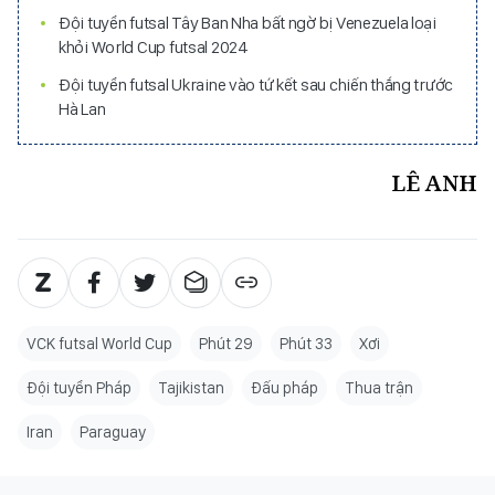
Đội tuyển futsal Tây Ban Nha bất ngờ bị Venezuela loại
khỏi World Cup futsal 2024
Đội tuyển futsal Ukraine vào tứ kết sau chiến thắng trước
Hà Lan
LÊ ANH
VCK futsal World Cup
Phút 29
Phút 33
Xơi
Đội tuyển Pháp
Tajikistan
Đấu pháp
Thua trận
Iran
Paraguay