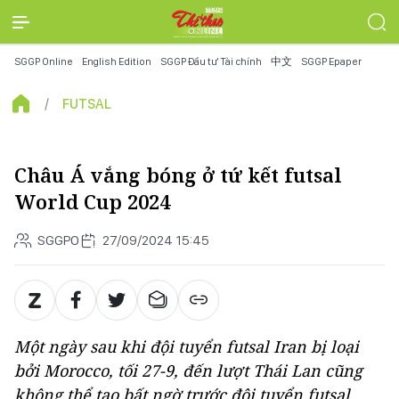
SGGP Online
English Edition
SGGP Đầu tư Tài chính
中文
SGGP Epaper
FUTSAL
Châu Á vắng bóng ở tứ kết futsal
World Cup 2024
SGGPO
27/09/2024 15:45
Một ngày sau khi đội tuyển futsal Iran bị loại
bởi Morocco, tối 27-9, đến lượt Thái Lan cũng
không thể tạo bất ngờ trước đội tuyển futsal