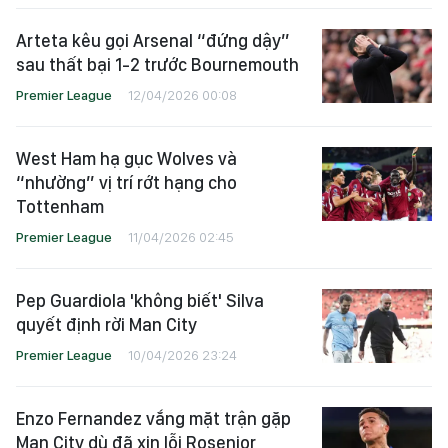
Arteta kêu gọi Arsenal “đứng dậy”
sau thất bại 1-2 trước Bournemouth
Premier League
12/04/2026 00:08
West Ham hạ gục Wolves và
“nhường” vị trí rớt hạng cho
Tottenham
Premier League
11/04/2026 02:45
Pep Guardiola 'không biết' Silva
quyết định rời Man City
Premier League
10/04/2026 23:24
Enzo Fernandez vắng mặt trận gặp
Man City dù đã xin lỗi Rosenior