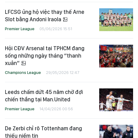
LFCSG ủng hộ việc thay thế Arne
Slot bằng Andoni Iraola
Premier League
05/06/2026 15:51
Hội CĐV Arsenal tại TPHCM đang
sống những ngày tháng “thanh
xuân”
Champions League
29/05/2026 12:47
Leeds chấm dứt 45 năm chờ đợi
chiến thắng tại Man.United
Premier League
14/04/2026 00:56
De Zerbi chỉ rõ Tottenham đang
thiếu niềm tin