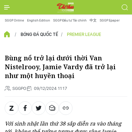
SGGP Online
English Edition
SGGP Đầu tư Tài chính
中文
SGGP Epaper
BÓNG ĐÁ QUỐC TẾ
PREMIER LEAGUE
Bùng nổ trở lại dưới thời Van
Nistelrooy, Jamie Vardy đã trở lại
như một huyền thoại
SGGPO
09/12/2024 11:17
Với sinh nhật lần thứ 38 sắp diễn ra vào tháng
tới, không thể tưởng tượng được rằng Jamie