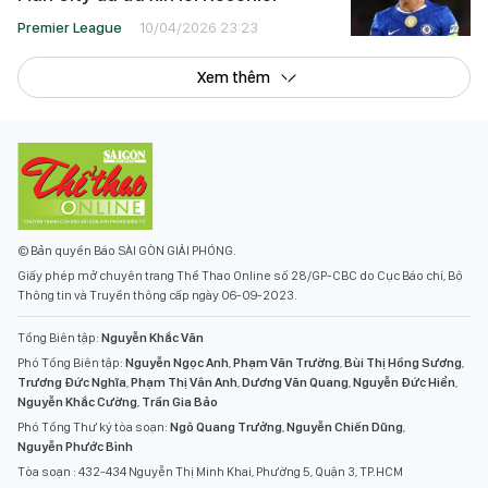
Premier League
10/04/2026 23:23
Xem thêm
© Bản quyền Báo SÀI GÒN GIẢI PHÓNG.
Giấy phép mở chuyên trang Thể Thao Online số 28/GP-CBC do Cục Báo chí, Bộ
Thông tin và Truyền thông cấp ngày 06-09-2023.
Tổng Biên tập:
Nguyễn Khắc Văn
Phó Tổng Biên tập:
Nguyễn Ngọc Anh
,
Phạm Văn Trường
,
Bùi Thị Hồng Sương
,
Trương Đức Nghĩa
,
Phạm Thị Vân Anh
,
Dương Văn Quang
,
Nguyễn Đức Hiển
,
Nguyễn Khắc Cường
,
Trần Gia Bảo
Phó Tổng Thư ký tòa soạn:
Ngô Quang Trưởng
,
Nguyễn Chiến Dũng
,
Nguyễn Phước Bình
Tòa soạn : 432-434 Nguyễn Thị Minh Khai, Phường 5, Quận 3, TP.HCM