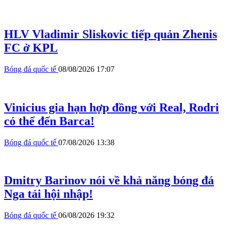
HLV Vladimir Sliskovic tiếp quản Zhenis
FC ở KPL
Bóng đá quốc tế
08/08/2026 17:07
Vinicius gia hạn hợp đồng với Real, Rodri
có thể đến Barca!
Bóng đá quốc tế
07/08/2026 13:38
Dmitry Barinov nói về khả năng bóng đá
Nga tái hội nhập!
Bóng đá quốc tế
06/08/2026 19:32