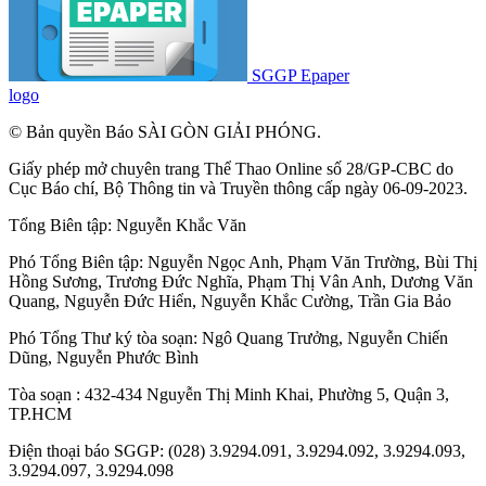
SGGP Epaper
logo
© Bản quyền Báo SÀI GÒN GIẢI PHÓNG.
Giấy phép mở chuyên trang Thể Thao Online số 28/GP-CBC do
Cục Báo chí, Bộ Thông tin và Truyền thông cấp ngày 06-09-2023.
Tổng Biên tập:
Nguyễn Khắc Văn
Phó Tổng Biên tập:
Nguyễn Ngọc Anh
,
Phạm Văn Trường
,
Bùi Thị
Hồng Sương
,
Trương Đức Nghĩa
,
Phạm Thị Vân Anh
,
Dương Văn
Quang
,
Nguyễn Đức Hiển
,
Nguyễn Khắc Cường
,
Trần Gia Bảo
Phó Tổng Thư ký tòa soạn:
Ngô Quang Trưởng
,
Nguyễn Chiến
Dũng
,
Nguyễn Phước Bình
Tòa soạn : 432-434 Nguyễn Thị Minh Khai, Phường 5, Quận 3,
TP.HCM
Điện thoại báo SGGP: (028) 3.9294.091, 3.9294.092, 3.9294.093,
3.9294.097, 3.9294.098