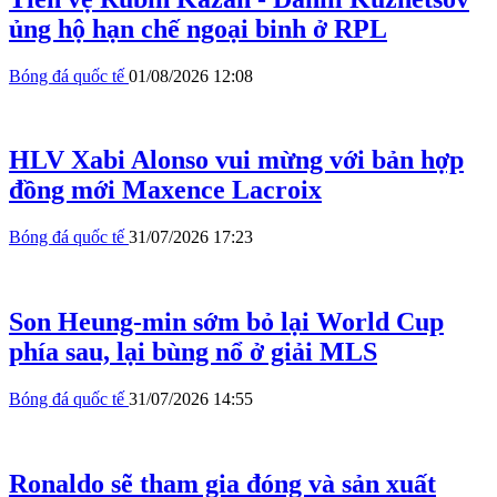
ủng hộ hạn chế ngoại binh ở RPL
Bóng đá quốc tế
01/08/2026 12:08
HLV Xabi Alonso vui mừng với bản hợp
đồng mới Maxence Lacroix
Bóng đá quốc tế
31/07/2026 17:23
Son Heung-min sớm bỏ lại World Cup
phía sau, lại bùng nổ ở giải MLS
Bóng đá quốc tế
31/07/2026 14:55
Ronaldo sẽ tham gia đóng và sản xuất