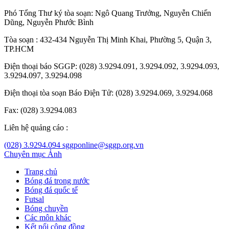
Phó Tổng Thư ký tòa soạn:
Ngô Quang Trưởng
,
Nguyễn Chiến
Dũng
,
Nguyễn Phước Bình
Tòa soạn : 432-434 Nguyễn Thị Minh Khai, Phường 5, Quận 3,
TP.HCM
Điện thoại báo SGGP: (028) 3.9294.091, 3.9294.092, 3.9294.093,
3.9294.097, 3.9294.098
Điện thoại tòa soạn Báo Điện Tử: (028) 3.9294.069, 3.9294.068
Fax: (028) 3.9294.083
Liên hệ quảng cáo :
(028) 3.9294.094
sggponline@sggp.org.vn
Chuyên mục
Ảnh
Trang chủ
Bóng đá trong nước
Bóng đá quốc tế
Futsal
Bóng chuyền
Các môn khác
Kết nối cộng đồng