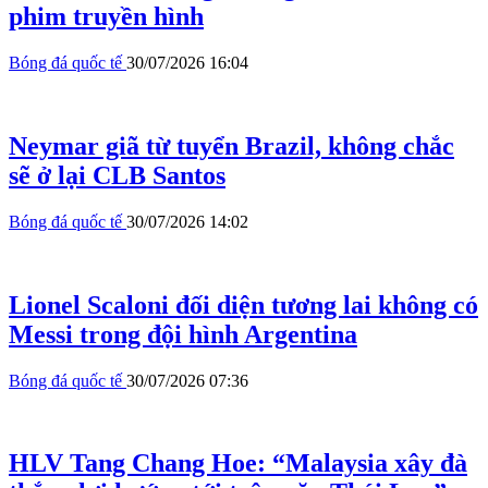
phim truyền hình
Bóng đá quốc tế
30/07/2026 16:04
Neymar giã từ tuyển Brazil, không chắc
sẽ ở lại CLB Santos
Bóng đá quốc tế
30/07/2026 14:02
Lionel Scaloni đối diện tương lai không có
Messi trong đội hình Argentina
Bóng đá quốc tế
30/07/2026 07:36
HLV Tang Chang Hoe: “Malaysia xây đà