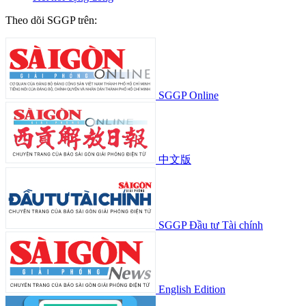
Theo dõi SGGP trên:
SGGP Online
中文版
SGGP Đầu tư Tài chính
English Edition