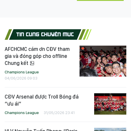
TIN CÙNG CHUYÊN MỤC
AFCHCMC cám ơn CĐV tham
gia và đóng góp cho offline
Chung kết
Champions League
04/06/2026 09:03
CĐV Arsenal được Troll Bóng đá
“ưu ái”
Champions League
31/05/2026 23:41