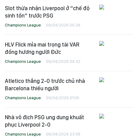
Slot thừa nhận Liverpool ở “chế độ
sinh tồn” trước PSG
Champions League
09/04/2026 05:26
HLV Flick mỉa mai trọng tài VAR
đồng hương người Đức
Champions League
09/04/2026 04:32
Atletico thắng 2-0 trước chủ nhà
Barcelona thiếu người
Champions League
09/04/2026 01:06
Nhà vô địch PSG ung dung khuất
phục Liverpool 2-0
Champions League
08/04/2026 23:06