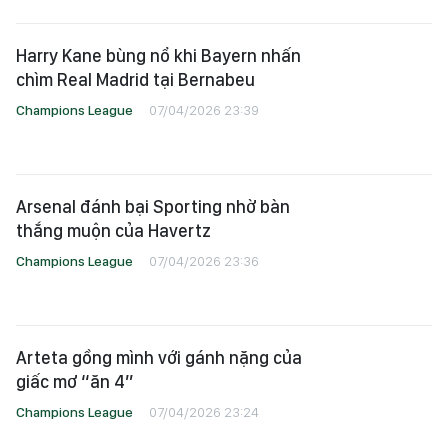
Champions League
07/04/2026 23:39
Arsenal đánh bại Sporting nhờ bàn
thắng muộn của Havertz
Champions League
07/04/2026 23:36
Arteta gồng mình với gánh nặng của
giấc mơ “ăn 4”
Champions League
07/04/2026 23:24
Siêu máy tính dự đoán tứ kết:
Bayern thắng tại Bernabeu, Arsenal
cầm chắc lợi thế
Champions League
07/04/2026 09:04
Xem thêm