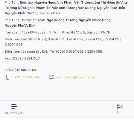
LIÊN HỆ QUẢNG CÁO :
(028) 3.9294.094
sggponline@sggp.org.vn
CHUYÊN MỤC
ẢNH