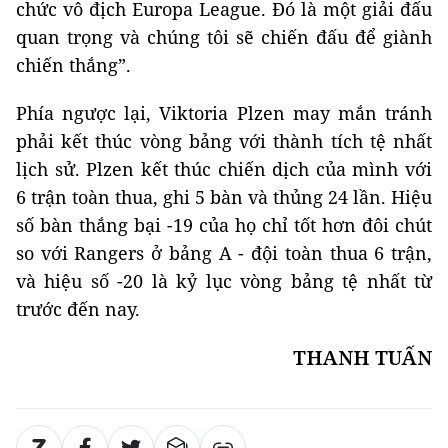
chức vô địch Europa League. Đó là một giải đấu
quan trọng và chúng tôi sẽ chiến đấu để giành
chiến thắng”.
Phía ngược lại, Viktoria Plzen may mắn tránh
phải kết thúc vòng bảng với thành tích tệ nhất
lịch sử. Plzen kết thúc chiến dịch của mình với
6 trận toàn thua, ghi 5 bàn và thủng 24 lần. Hiệu
số bàn thắng bại -19 của họ chỉ tốt hơn đôi chút
so với Rangers ở bảng A - đội toàn thua 6 trận,
và hiệu số -20 là kỷ lục vòng bảng tệ nhất từ
trước đến nay.
THANH TUẤN