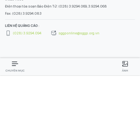
Điện thoại tòa soạn Báo Điện Tử: (028) 3.9294.069, 3.9294.068
Fax: (028) 3.9294.083
LIÊN HỆ QUẢNG CÁO :
(028) 3.9294.094
sggponline@sggp.org.vn
CHUYÊN MỤC
ẢNH