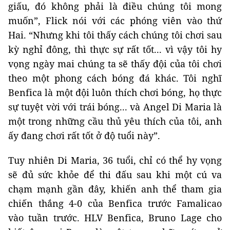
giấu, đó không phải là điều chúng tôi mong
muốn”, Flick nói với các phóng viên vào thứ
Hai. “Nhưng khi tôi thấy cách chúng tôi chơi sau
kỳ nghỉ đông, thì thực sự rất tốt... vì vậy tôi hy
vọng ngày mai chúng ta sẽ thấy đội của tôi chơi
theo một phong cách bóng đá khác. Tôi nghĩ
Benfica là một đội luôn thích chơi bóng, họ thực
sự tuyệt vời với trái bóng... và Angel Di Maria là
một trong những cầu thủ yêu thích của tôi, anh
ấy đang chơi rất tốt ở độ tuổi này”.
Tuy nhiên Di Maria, 36 tuổi, chỉ có thể hy vọng
sẽ đủ sức khỏe để thi đấu sau khi một cú va
chạm mạnh gần đây, khiến anh thể tham gia
chiến thắng 4-0 của Benfica trước Famalicao
vào tuần trước. HLV Benfica, Bruno Lage cho