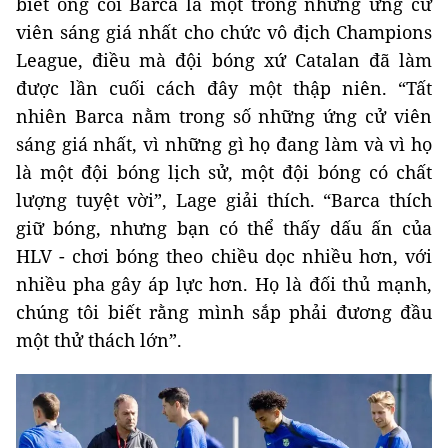
biết ông coi Barca là một trong những ứng cử
viên sáng giá nhất cho chức vô địch Champions
League, điều mà đội bóng xứ Catalan đã làm
được lần cuối cách đây một thập niên. “Tất
nhiên Barca nằm trong số những ứng cử viên
sáng giá nhất, vì những gì họ đang làm và vì họ
là một đội bóng lịch sử, một đội bóng có chất
lượng tuyệt vời”, Lage giải thích. “Barca thích
giữ bóng, nhưng bạn có thể thấy dấu ấn của
HLV - chơi bóng theo chiều dọc nhiều hơn, với
nhiều pha gây áp lực hơn. Họ là đối thủ mạnh,
chúng tôi biết rằng mình sắp phải đương đầu
một thử thách lớn”.