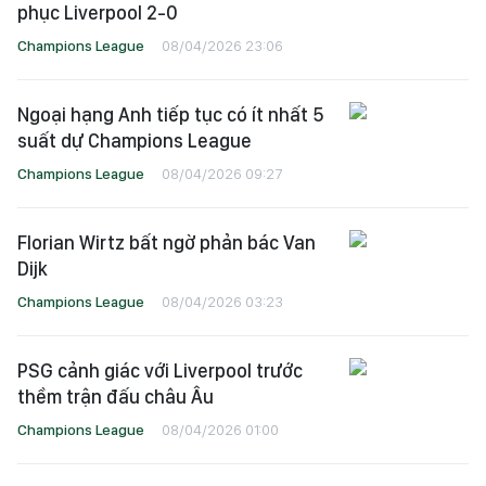
phục Liverpool 2-0
Champions League
08/04/2026 23:06
Ngoại hạng Anh tiếp tục có ít nhất 5
suất dự Champions League
Champions League
08/04/2026 09:27
Florian Wirtz bất ngờ phản bác Van
Dijk
Champions League
08/04/2026 03:23
PSG cảnh giác với Liverpool trước
thềm trận đấu châu Âu
Champions League
08/04/2026 01:00