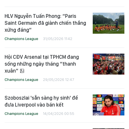
HLV Nguyễn Tuấn Phong: “Paris
Saint Germain đã giành chiến thắng
xứng đáng”
Champions League
31/05/2026 11:42
Hội CĐV Arsenal tại TPHCM đang
sống những ngày tháng “thanh
xuân”
Champions League
29/05/2026 12:47
Szoboszlai 'sẵn sàng hy sinh' để
đưa Liverpool vào bán kết
Champions League
14/04/2026 00:55