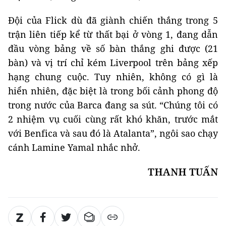
Đội của Flick dù đã giành chiến thắng trong 5
trận liên tiếp kể từ thất bại ở vòng 1, đang dẫn
đầu vòng bảng về số bàn thắng ghi được (21
bàn) và vị trí chỉ kém Liverpool trên bảng xếp
hạng chung cuộc. Tuy nhiên, không có gì là
hiển nhiên, đặc biệt là trong bối cảnh phong độ
trong nước của Barca đang sa sút. “Chúng tôi có
2 nhiệm vụ cuối cùng rất khó khăn, trước mắt
với Benfica và sau đó là Atalanta”, ngôi sao chạy
cánh Lamine Yamal nhắc nhở.
THANH TUẤN