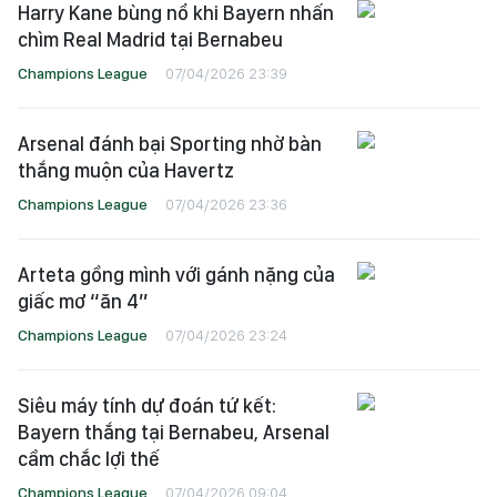
Harry Kane bùng nổ khi Bayern nhấn
chìm Real Madrid tại Bernabeu
Champions League
07/04/2026 23:39
Arsenal đánh bại Sporting nhờ bàn
thắng muộn của Havertz
Champions League
07/04/2026 23:36
Arteta gồng mình với gánh nặng của
giấc mơ “ăn 4”
Champions League
07/04/2026 23:24
Siêu máy tính dự đoán tứ kết:
Bayern thắng tại Bernabeu, Arsenal
cầm chắc lợi thế
Champions League
07/04/2026 09:04