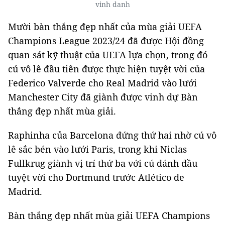
vinh danh
Mười bàn thắng đẹp nhất của mùa giải UEFA
Champions League 2023/24 đã được Hội đồng
quan sát kỹ thuật của UEFA lựa chọn, trong đó
cú vô lê đầu tiên được thực hiện tuyệt vời của
Federico Valverde cho Real Madrid vào lưới
Manchester City đã giành được vinh dự Bàn
thắng đẹp nhất mùa giải.
Raphinha của Barcelona đứng thứ hai nhờ cú vô
lê sắc bén vào lưới Paris, trong khi Niclas
Fullkrug giành vị trí thứ ba với cú đánh đầu
tuyệt vời cho Dortmund trước Atlético de
Madrid.
Bàn thắng đẹp nhất mùa giải UEFA Champions