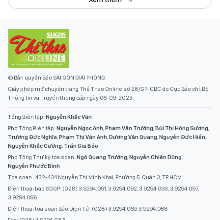
© Bản quyền Báo SÀI GÒN GIẢI PHÓNG.
Giấy phép mở chuyên trang Thể Thao Online số 28/GP-CBC do Cục Báo chí, Bộ
Thông tin và Truyền thông cấp ngày 06-09-2023.
Tổng Biên tập:
Nguyễn Khắc Văn
Phó Tổng Biên tập:
Nguyễn Ngọc Anh
,
Phạm Văn Trường
,
Bùi Thị Hồng Sương
,
Trương Đức Nghĩa
,
Phạm Thị Vân Anh
,
Dương Văn Quang
,
Nguyễn Đức Hiển
,
Nguyễn Khắc Cường
,
Trần Gia Bảo
Phó Tổng Thư ký tòa soạn:
Ngô Quang Trưởng
,
Nguyễn Chiến Dũng
,
Nguyễn Phước Bình
Tòa soạn : 432-434 Nguyễn Thị Minh Khai, Phường 5, Quận 3, TP.HCM
Điện thoại báo SGGP: (028) 3.9294.091, 3.9294.092, 3.9294.093, 3.9294.097,
3.9294.098
Điện thoại tòa soạn Báo Điện Tử: (028) 3.9294.069, 3.9294.068