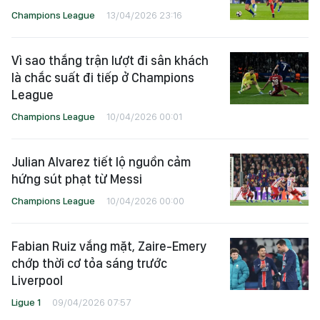
Champions League
13/04/2026 23:16
Vì sao thắng trận lượt đi sân khách
là chắc suất đi tiếp ở Champions
League
Champions League
10/04/2026 00:01
Julian Alvarez tiết lộ nguồn cảm
hứng sút phạt từ Messi
Champions League
10/04/2026 00:00
Fabian Ruiz vắng mặt, Zaire-Emery
chớp thời cơ tỏa sáng trước
Liverpool
Ligue 1
09/04/2026 07:57