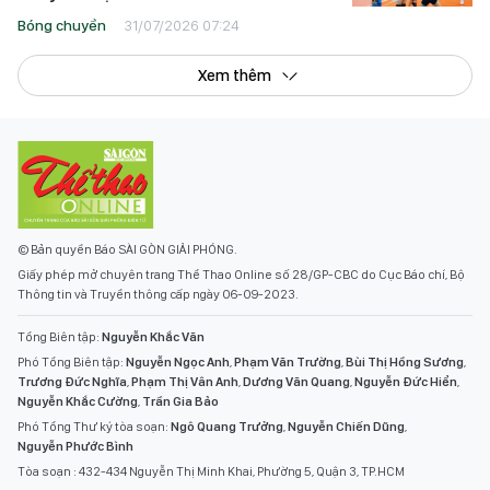
Bóng chuyền
31/07/2026 07:24
Xem thêm
© Bản quyền Báo SÀI GÒN GIẢI PHÓNG.
Giấy phép mở chuyên trang Thể Thao Online số 28/GP-CBC do Cục Báo chí, Bộ
Thông tin và Truyền thông cấp ngày 06-09-2023.
Tổng Biên tập:
Nguyễn Khắc Văn
Phó Tổng Biên tập:
Nguyễn Ngọc Anh
,
Phạm Văn Trường
,
Bùi Thị Hồng Sương
,
Trương Đức Nghĩa
,
Phạm Thị Vân Anh
,
Dương Văn Quang
,
Nguyễn Đức Hiển
,
Nguyễn Khắc Cường
,
Trần Gia Bảo
Phó Tổng Thư ký tòa soạn:
Ngô Quang Trưởng
,
Nguyễn Chiến Dũng
,
Nguyễn Phước Bình
Tòa soạn : 432-434 Nguyễn Thị Minh Khai, Phường 5, Quận 3, TP.HCM