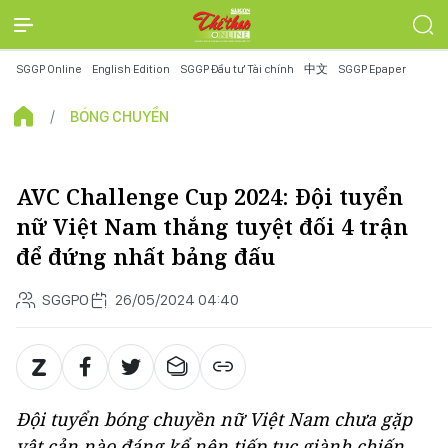
SGGP Online
English Edition
SGGP Đầu tư Tài chính
中文
SGGP Epaper
BÓNG CHUYỀN
AVC Challenge Cup 2024: Đội tuyển
nữ Việt Nam thắng tuyệt đối 4 trận
để đứng nhất bảng đấu
SGGPO
26/05/2024 04:40
Đội tuyển bóng chuyền nữ Việt Nam chưa gặp
vật cản nào đáng kể nên tiếp tục giành chiến