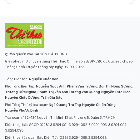
© Bản quyền Báo SÀI GÒN GIẢI PHÓNG.
Giấy phép mở chuyên trang Thể Thao Online số 28/GP-CBC do Cục Báo chí, Bộ
Thông tin và Truyền thông cấp ngày 06-09-2023.
Tổng Biên tập:
Nguyễn Khắc Văn
Phó Tổng Biên tập:
Nguyễn Ngọc Anh
,
Phạm Văn Trường
,
Bùi Thị Hồng Sương
,
Trương Đức Nghĩa
,
Phạm Thị Vân Anh
,
Dương Văn Quang
,
Nguyễn Đức Hiển
,
Nguyễn Khắc Cường
,
Trần Gia Bảo
Phó Tổng Thư ký tòa soạn:
Ngô Quang Trưởng
,
Nguyễn Chiến Dũng
,
Nguyễn Phước Bình
Tòa soạn : 432-434 Nguyễn Thị Minh Khai, Phường 5, Quận 3, TP.HCM
Điện thoại báo SGGP: (028) 3.9294.091, 3.9294.092, 3.9294.093, 3.9294.097,
3.9294.098
Điện thoại tòa soạn Báo Điện Tử: (028) 3.9294.069, 3.9294.068