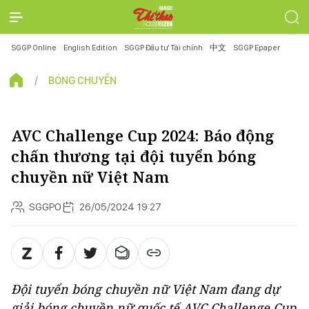
SGGP Online
English Edition
SGGP Đầu tư Tài chính
中文
SGGP Epaper
BÓNG CHUYỀN
AVC Challenge Cup 2024: Báo động
chấn thương tại đội tuyển bóng
chuyền nữ Việt Nam
SGGPO
26/05/2024 19:27
Đội tuyển bóng chuyền nữ Việt Nam đang dự
giải bóng chuyền nữ quốc tế AVC Challenge Cup