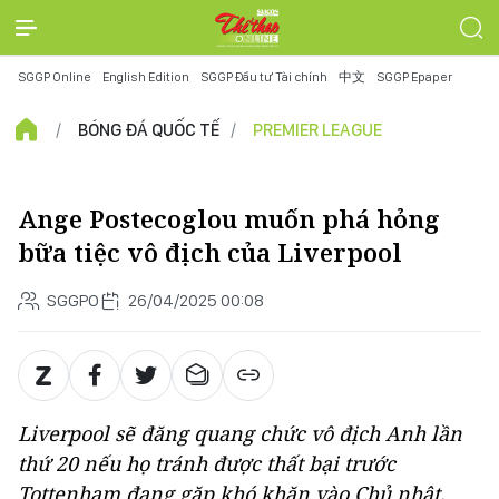
SGGP Online
English Edition
SGGP Đầu tư Tài chính
中文
SGGP Epaper
BÓNG ĐÁ QUỐC TẾ
PREMIER LEAGUE
Ange Postecoglou muốn phá hỏng
bữa tiệc vô địch của Liverpool
SGGPO
26/04/2025 00:08
Liverpool sẽ đăng quang chức vô địch Anh lần
thứ 20 nếu họ tránh được thất bại trước
Tottenham đang gặp khó khăn vào Chủ nhật.