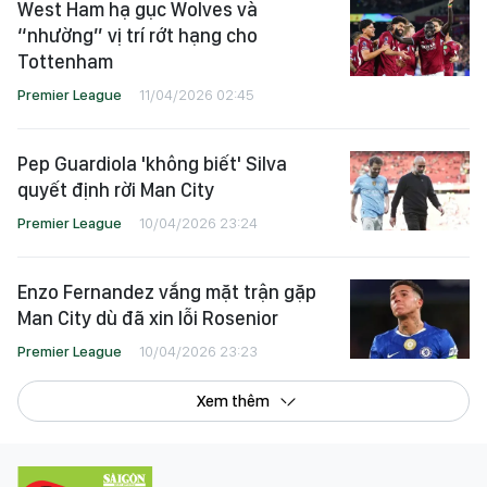
West Ham hạ gục Wolves và
“nhường” vị trí rớt hạng cho
Tottenham
Premier League
11/04/2026 02:45
Pep Guardiola 'không biết' Silva
quyết định rời Man City
Premier League
10/04/2026 23:24
Enzo Fernandez vắng mặt trận gặp
Man City dù đã xin lỗi Rosenior
Premier League
10/04/2026 23:23
Xem thêm