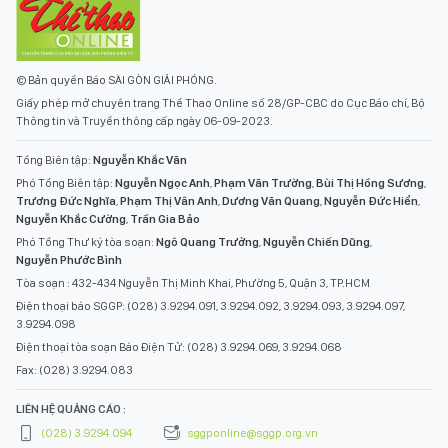
© Bản quyền Báo SÀI GÒN GIẢI PHÓNG.
Giấy phép mở chuyên trang Thể Thao Online số 28/GP-CBC do Cục Báo chí, Bộ
Thông tin và Truyền thông cấp ngày 06-09-2023.
Tổng Biên tập:
Nguyễn Khắc Văn
Phó Tổng Biên tập:
Nguyễn Ngọc Anh
,
Phạm Văn Trường
,
Bùi Thị Hồng Sương
,
Trương Đức Nghĩa
,
Phạm Thị Vân Anh
,
Dương Văn Quang
,
Nguyễn Đức Hiển
,
Nguyễn Khắc Cường
,
Trần Gia Bảo
Phó Tổng Thư ký tòa soạn:
Ngô Quang Trưởng
,
Nguyễn Chiến Dũng
,
Nguyễn Phước Bình
Tòa soạn : 432-434 Nguyễn Thị Minh Khai, Phường 5, Quận 3, TP.HCM
Điện thoại báo SGGP: (028) 3.9294.091, 3.9294.092, 3.9294.093, 3.9294.097,
3.9294.098
Điện thoại tòa soạn Báo Điện Tử: (028) 3.9294.069, 3.9294.068
Fax: (028) 3.9294.083
LIÊN HỆ QUẢNG CÁO :
(028) 3.9294.094
sggponline@sggp.org.vn