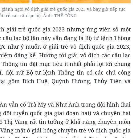
iành ngôi vô địch giải trẻ quốc gia 2023 và bây giờ tiếp tục
ải trẻ các câu lạc bộ. Ảnh: THỂ CÔNG
h giải trẻ quốc gia 2023 nhưng ứng viên số một
ác câu lạc bộ lần này vẫn đang là Bộ tư lệnh Thông
ược như ý muốn ở giải trẻ vô địch quốc gia 2023,
hiệm đáng kể. Hướng tới giải vô địch các câu lạc
 Thông tin đặt mục tiêu ít nhất phải lọt tới chung
í, đội nữ Bộ tư lệnh Thông tin có các chủ công
tại gồm Bích Huệ, Quỳnh Hương, Thủy Tiên và
 An vẫn có Trà My và Như Anh trong đội hình (hai
g đội tuyển quốc gia giai đoạn hai) và chuyền hai
 Thị Vàng rất tin tưởng ở khả năng chuyên môn
 Vắng mặt ở giải bóng chuyền trẻ vô địch quốc gia