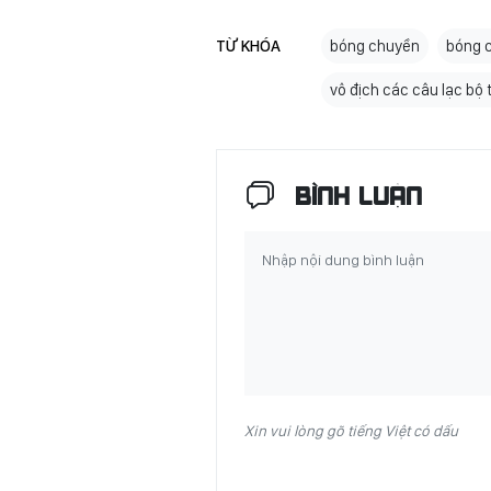
TỪ KHÓA
bóng chuyền
bóng c
vô địch các câu lạc bộ
BÌNH LUẬN
Xin vui lòng gõ tiếng Việt có dấu