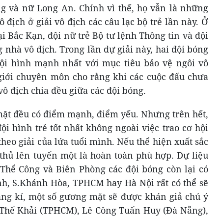
g và nữ Long An. Chính vì thế, họ vẫn là những
 địch ở giải vô địch các câu lạc bộ trẻ lần này. Ở
i Bắc Kạn, đội nữ trẻ Bộ tư lệnh Thông tin và đội
nhà vô địch. Trong lần dự giải này, hai đội bóng
đội hình mạnh nhất với mục tiêu bảo vệ ngôi vô
giới chuyên môn cho rằng khi các cuộc đấu chưa
 vô địch chia đều giữa các đội bóng.
mặt đều có điểm mạnh, điểm yếu. Nhưng trên hết,
ội hình trẻ tốt nhất không ngoài việc trao cơ hội
theo giải của lứa tuổi mình. Nếu thể hiện xuất sắc
thủ lên tuyến một là hoàn toàn phù hợp. Dự liệu
Thể Công và Biên Phòng các đội bóng còn lại có
ình, S.Khánh Hòa, TPHCM hay Hà Nội rất có thể sẽ
đăng kí, một số gương mặt sẽ được khán giả chú ý
hế Khải (TPHCM), Lê Công Tuấn Huy (Đà Nẵng),