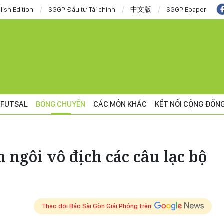
lish Edition
SGGP Đầu tư Tài chính
中文版
SGGP Epaper
FUTSAL
BÓNG CHUYỀN
CÁC MÔN KHÁC
KẾT NỐI CỘNG ĐỒN
h ngôi vô địch các câu lạc bộ
3
Theo dõi Báo Sài Gòn Giải Phóng trên