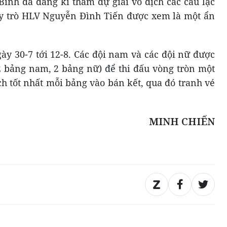
Bình đã đăng kí tham dự giải vô địch các câu lạc
ầy trò HLV Nguyễn Đình Tiến được xem là một ẩn
ngày 30-7 tới 12-8. Các đội nam và các đội nữ được
 bảng nam, 2 bảng nữ) để thi đấu vòng tròn một
ch tốt nhất mỗi bảng vào bán kết, qua đó tranh vé
MINH CHIẾN