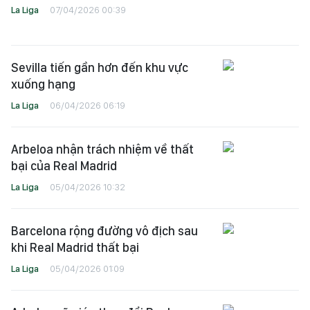
La Liga
07/04/2026 00:39
Sevilla tiến gần hơn đến khu vực
xuống hạng
La Liga
06/04/2026 06:19
Arbeloa nhận trách nhiệm về thất
bại của Real Madrid
La Liga
05/04/2026 10:32
Barcelona rộng đường vô địch sau
khi Real Madrid thất bại
La Liga
05/04/2026 01:09