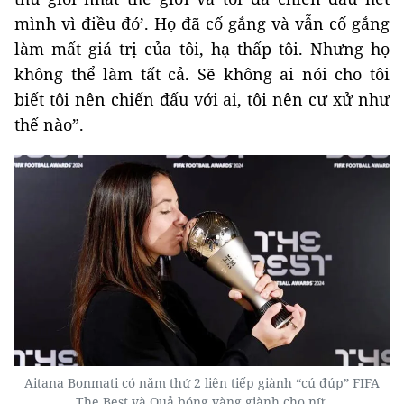
mình vì điều đó’. Họ đã cố gắng và vẫn cố gắng
làm mất giá trị của tôi, hạ thấp tôi. Nhưng họ
không thể làm tất cả. Sẽ không ai nói cho tôi
biết tôi nên chiến đấu với ai, tôi nên cư xử như
thế nào”.
Aitana Bonmati có năm thứ 2 liên tiếp giành “cú đúp” FIFA
The Best và Quả bóng vàng giành cho nữ.