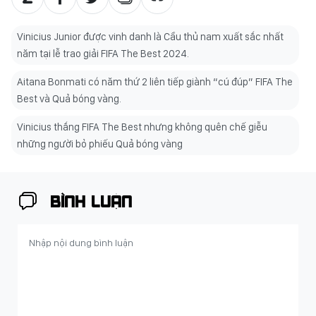
Vinicius Junior được vinh danh là Cầu thủ nam xuất sắc nhất
năm tại lễ trao giải FIFA The Best 2024.
Aitana Bonmati có năm thứ 2 liên tiếp giành “cú đúp” FIFA The
Best và Quả bóng vàng.
Vinicius thắng FIFA The Best nhưng không quên chế giễu
những người bỏ phiếu Quả bóng vàng
BÌNH LUẬN