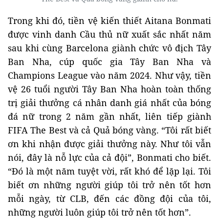
Trong khi đó, tiền vệ kiến ​​thiết Aitana Bonmati
được vinh danh Cầu thủ nữ xuất sắc nhất năm
sau khi cùng Barcelona giành chức vô địch Tây
Ban Nha, cúp quốc gia Tây Ban Nha và
Champions League vào năm 2024. Như vậy, tiền
vệ 26 tuổi người Tây Ban Nha hoàn toàn thống
trị giải thưởng cá nhân danh giá nhất của bóng
đá nữ trong 2 năm gần nhất, liên tiếp giành
FIFA The Best và cả Quả bóng vàng. “Tôi rất biết
ơn khi nhận được giải thưởng này. Như tôi vẫn
nói, đây là nỗ lực của cả đội”, Bonmati cho biết.
“Đó là một năm tuyệt vời, rất khó để lặp lại. Tôi
biết ơn những người giúp tôi trở nên tốt hơn
mỗi ngày, từ CLB, đến các đồng đội của tôi,
những người luôn giúp tôi trở nên tốt hơn”.