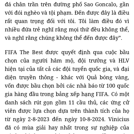
đá chân trần trên đường phố Sao Goncalo, gần
với đói nghèo và tội phạm. Đến được đây là điều
rất quan trọng đối với tôi. Tôi làm điều đó vì
nhiều đứa trẻ nghĩ rằng mọi thứ đều không thể,
và nghĩ rằng chúng không thể đến được đây”.
FIFA The Best được quyết định qua cuộc bầu
chọn của người hâm mộ, đội trưởng và HLV
hiện tại của tất cả các đội tuyển quốc gia, và đại
diện truyền thông - khác với Quả bóng vàng,
vốn được bầu chọn bởi các nhà báo từ 100 quốc
gia hàng đầu trong bảng xếp hạng FIFA. Có một
danh sách rút gọn gồm 11 cầu thủ, các ứng cử
viên được lựa chọn dựa trên thành tích của họ
từ ngày 2-8-2023 đến ngày 10-8-2024. Vinicius
đã có mùa giải hay nhất trong sự nghiệp của