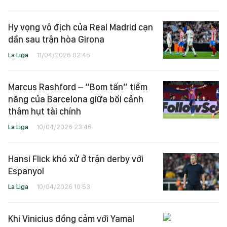
Hy vọng vô địch của Real Madrid cạn
dần sau trận hòa Girona
La Liga
11/04/2026 02:46
Marcus Rashford – “Bom tấn” tiềm
năng của Barcelona giữa bối cảnh
thâm hụt tài chính
La Liga
10/04/2026 23:46
Hansi Flick khó xử ở trận derby với
Espanyol
La Liga
10/04/2026 10:53
Khi Vinicius đồng cảm với Yamal