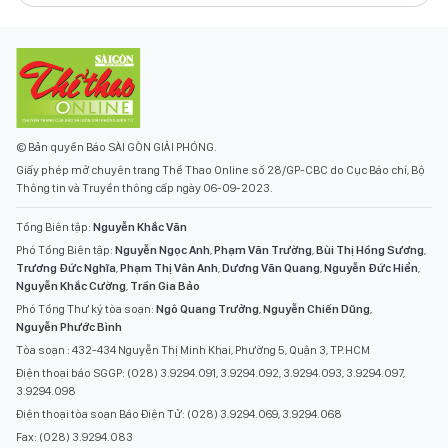
© Bản quyền Báo SÀI GÒN GIẢI PHÓNG.
Giấy phép mở chuyên trang Thể Thao Online số 28/GP-CBC do Cục Báo chí, Bộ
Thông tin và Truyền thông cấp ngày 06-09-2023.
Tổng Biên tập:
Nguyễn Khắc Văn
Phó Tổng Biên tập:
Nguyễn Ngọc Anh
,
Phạm Văn Trường
,
Bùi Thị Hồng Sương
,
Trương Đức Nghĩa
,
Phạm Thị Vân Anh
,
Dương Văn Quang
,
Nguyễn Đức Hiển
,
Nguyễn Khắc Cường
,
Trần Gia Bảo
Phó Tổng Thư ký tòa soạn:
Ngô Quang Trưởng
,
Nguyễn Chiến Dũng
,
Nguyễn Phước Bình
Tòa soạn : 432-434 Nguyễn Thị Minh Khai, Phường 5, Quận 3, TP.HCM
Điện thoại báo SGGP: (028) 3.9294.091, 3.9294.092, 3.9294.093, 3.9294.097,
3.9294.098
Điện thoại tòa soạn Báo Điện Tử: (028) 3.9294.069, 3.9294.068
Fax: (028) 3.9294.083