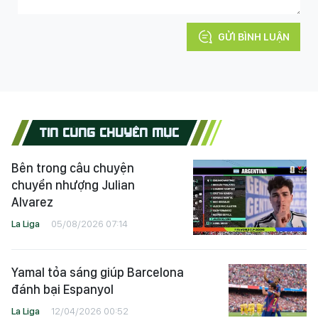
GỬI BÌNH LUẬN
TIN CÙNG CHUYÊN MỤC
Bên trong câu chuyện
chuyển nhượng Julian
Alvarez
La Liga
05/08/2026 07:14
Yamal tỏa sáng giúp Barcelona
đánh bại Espanyol
La Liga
12/04/2026 00:52