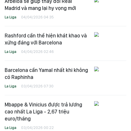
Arbeloa sẽ giúp thay đổi Real
Madrid và mang lại hy vọng mới
La Liga
04/04/2026 04:35
Rashford cần thể hiện khát khao và
xứng đáng với Barcelona
La Liga
04/04/2026 02:46
Barcelona cần Yamal nhất khi không
có Raphinha
La Liga
03/04/2026 07:30
Mbappe & Vinicius được trả lương
cao nhất La Liga - 2,67 triệu
euro/tháng
La Liga
03/04/2026 00:22