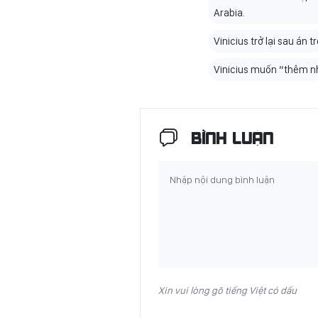
Arabia.
Vinicius trở lại sau án t
Vinicius muốn “thêm n
BÌNH LUẬN
Xin vui lòng gõ tiếng Việt có dấu