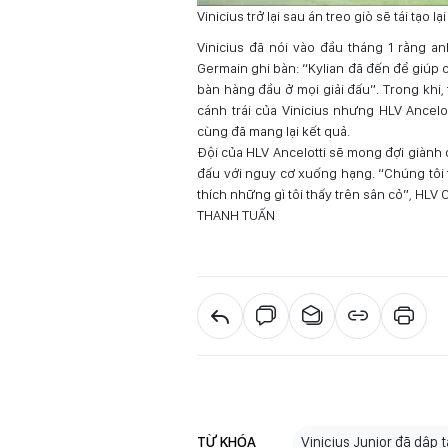
Vinicius trở lại sau án treo giò sẽ tái tạo 
Vinicius đã nói vào đầu tháng 1 rằng an
Germain ghi bàn: “Kylian đã đến để giúp ch
bàn hàng đầu ở mọi giải đấu”. Trong khi,
cánh trái của Vinicius nhưng HLV Ancelo
cùng đã mang lại kết quả.
Đội của HLV Ancelotti sẽ mong đợi giành
đấu với nguy cơ xuống hạng. “Chúng tôi t
thích những gì tôi thấy trên sân cỏ”, HLV 
THANH TUẤN
TỪ KHÓA
Vinicius Junior đã dập