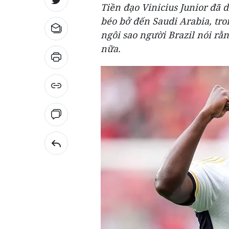
Tiền đạo Vinicius Junior đã 
béo bở đến Saudi Arabia, tr
ngôi sao người Brazil nói r
nữa.