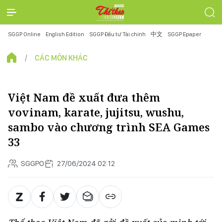
SGGP Online
English Edition
SGGP Đầu tư Tài chính
中文
SGGP Epaper
CÁC MÔN KHÁC
Việt Nam đề xuất đưa thêm
vovinam, karate, jujitsu, wushu,
sambo vào chương trình SEA Games
33
SGGPO
27/06/2024 02:12