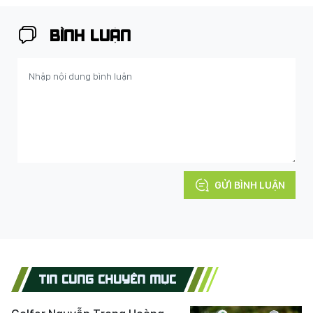
BÌNH LUẬN
GỬI BÌNH LUẬN
TIN CÙNG CHUYÊN MỤC