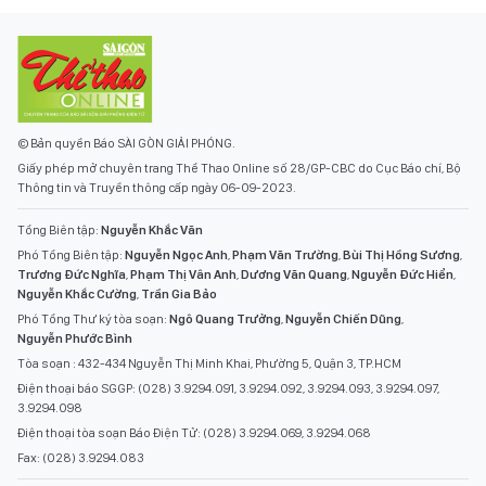
© Bản quyền Báo SÀI GÒN GIẢI PHÓNG.
Giấy phép mở chuyên trang Thể Thao Online số 28/GP-CBC do Cục Báo chí, Bộ
Thông tin và Truyền thông cấp ngày 06-09-2023.
Tổng Biên tập:
Nguyễn Khắc Văn
Phó Tổng Biên tập:
Nguyễn Ngọc Anh
,
Phạm Văn Trường
,
Bùi Thị Hồng Sương
,
Trương Đức Nghĩa
,
Phạm Thị Vân Anh
,
Dương Văn Quang
,
Nguyễn Đức Hiển
,
Nguyễn Khắc Cường
,
Trần Gia Bảo
Phó Tổng Thư ký tòa soạn:
Ngô Quang Trưởng
,
Nguyễn Chiến Dũng
,
Nguyễn Phước Bình
Tòa soạn : 432-434 Nguyễn Thị Minh Khai, Phường 5, Quận 3, TP.HCM
Điện thoại báo SGGP: (028) 3.9294.091, 3.9294.092, 3.9294.093, 3.9294.097,
3.9294.098
Điện thoại tòa soạn Báo Điện Tử: (028) 3.9294.069, 3.9294.068
Fax: (028) 3.9294.083