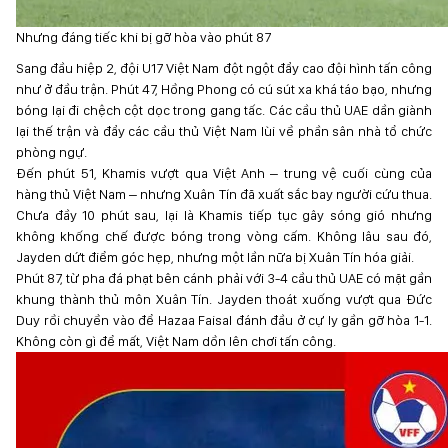
Nhưng đáng tiếc khi bị gỡ hòa vào phút 87
Sang đầu hiệp 2, đội U17 Việt Nam đột ngột đẩy cao đội hình tấn công
như ở đầu trận. Phút 47, Hồng Phong có cú sút xa khá táo bạo, nhưng
bóng lại đi chệch cột dọc trong gang tấc. Các cầu thủ UAE dần giành
lại thế trận và đẩy các cầu thủ Việt Nam lùi về phần sân nhà tổ chức
phòng ngự.
Đến phút 51, Khamis vượt qua Việt Anh – trung vệ cuối cùng của
hàng thủ Việt Nam – nhưng Xuân Tín đã xuất sắc bay người cứu thua.
Chưa đầy 10 phút sau, lại là Khamis tiếp tục gây sóng gió nhưng
không khống chế được bóng trong vòng cấm. Không lâu sau đó,
Jayden dứt điểm góc hẹp, nhưng một lần nữa bị Xuân Tín hóa giải.
Phút 87, từ pha đá phạt bên cánh phải với 3-4 cầu thủ UAE có mặt gần
khung thành thủ môn Xuân Tín. Jayden thoát xuống vượt qua Đức
Duy rồi chuyền vào để Hazaa Faisal đánh đầu ở cự ly gần gỡ hòa 1-1.
Không còn gì để mất, Việt Nam dồn lên chơi tấn công.