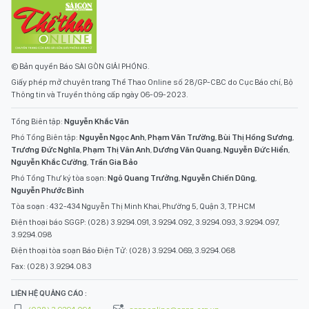
© Bản quyền Báo SÀI GÒN GIẢI PHÓNG.
Giấy phép mở chuyên trang Thể Thao Online số 28/GP-CBC do Cục Báo chí, Bộ
Thông tin và Truyền thông cấp ngày 06-09-2023.
Tổng Biên tập:
Nguyễn Khắc Văn
Phó Tổng Biên tập:
Nguyễn Ngọc Anh
,
Phạm Văn Trường
,
Bùi Thị Hồng Sương
,
Trương Đức Nghĩa
,
Phạm Thị Vân Anh
,
Dương Văn Quang
,
Nguyễn Đức Hiển
,
Nguyễn Khắc Cường
,
Trần Gia Bảo
Phó Tổng Thư ký tòa soạn:
Ngô Quang Trưởng
,
Nguyễn Chiến Dũng
,
Nguyễn Phước Bình
Tòa soạn : 432-434 Nguyễn Thị Minh Khai, Phường 5, Quận 3, TP.HCM
Điện thoại báo SGGP: (028) 3.9294.091, 3.9294.092, 3.9294.093, 3.9294.097,
3.9294.098
Điện thoại tòa soạn Báo Điện Tử: (028) 3.9294.069, 3.9294.068
Fax: (028) 3.9294.083
LIÊN HỆ QUẢNG CÁO :