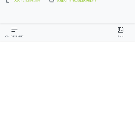
(028) 3.9294.094
sggponline@sggp.org.vn
CHUYÊN MỤC
ẢNH