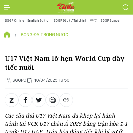
SGGP Online
English Edition
SGGP Đầu tư Tài chính
中文
SGGP Epaper
BÓNG ĐÁ TRONG NƯỚC
U17 Việt Nam lỡ hẹn World Cup đầy
tiếc nuối
SGGPO
10/04/2025 18:50
Các cầu thủ U17 Việt Nam đã khép lại hành
trình tại VCK U17 châu Á 2025 bằng trận hòa 1-1
trước U17 UAE. Trận hòa đáng tiếc khi bị gỡ ở