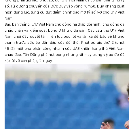
Không phải đợi lâu, phút 23, đội U17 Việt Nam đã có bàn thắng mở tỷ
số. Từ đường chuyền của Đức Duy vào vòng 16m50, Duy Khang xuất
hiện đúng lúc, tung cú dứt điểm chính xác mở tỷ số 1-0 cho U17 Việt
Nam.
Sau bàn thắng, U17 Việt Nam chủ động hạ thấp đội hình, chủ động đá
chắc chắn và kiểm soát bóng ở khu giữa sân. Các cầu thủ U17 Việt
Nam chơi đầy quyết tâm, liên tục bọc lót và lăn xả để bảo vệ khung
thành trước sức ép dồn dập của đối thủ. Phút bù giờ thứ 2 (phút
45+2), một pha phản công nhanh của UAE khiến hàng thủ Việt Nam
chao đảo. Tấn Dũng phá hụt bóng nhưng rất may trung vệ áo đỏ đã
kịp lùi về cản phá, giải nguy.