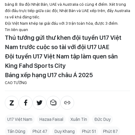
bảng B. Ba đội Nhật Bản, UAE và Australia có cùng 4 điểm. Xét trong
đối đầu trực tiếp giữa các đội, Nhật Bản và UAE xếp trên, đẩy Australia
ra về khá đáng tiếc.
Đội Việt Nam khép lại giải đấu với 3 trận toàn hòa, được 3 điểm.
Tin liên quan
Thủ tướng gửi thư khen đội tuyển U17 Việt
Nam trước cuộc so tài với đội U17 UAE
Đội tuyển U17 Việt Nam tập làm quen sân
King Fahd Sports City
Bảng xếp hạng U17 châu Á 2025
CAO TƯỜNG
U17 Việt Nam
Hazaa Faisal
Xuân Tín
Đức Duy
Tấn Dũng
Phút 47
Duy Khang
Phút 51
Phút 87