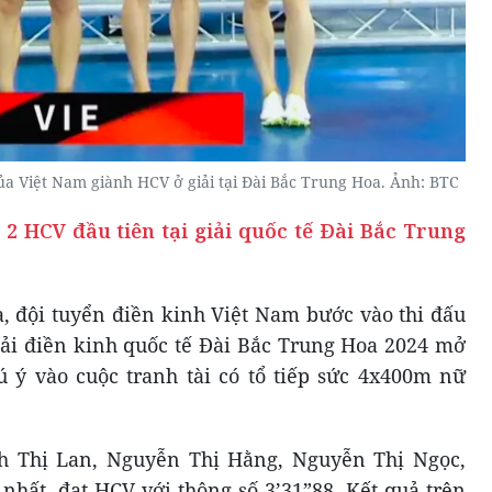
ủa Việt Nam giành HCV ở giải tại Đài Bắc Trung Hoa. Ảnh: BTC
 2 HCV đầu tiên tại giải quốc tế Đài Bắc Trung
a, đội tuyển điền kinh Việt Nam bước vào thi đấu
giải điền kinh quốc tế Đài Bắc Trung Hoa 2024 mở
ú ý vào cuộc tranh tài có tổ tiếp sức 4x400m nữ
h Thị Lan, Nguyễn Thị Hằng, Nguyễn Thị Ngọc,
hất, đạt HCV với thông số 3’31”88. Kết quả trên