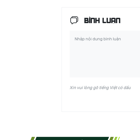
BÌNH LUẬN
Xin vui lòng gõ tiếng Việt có dấu