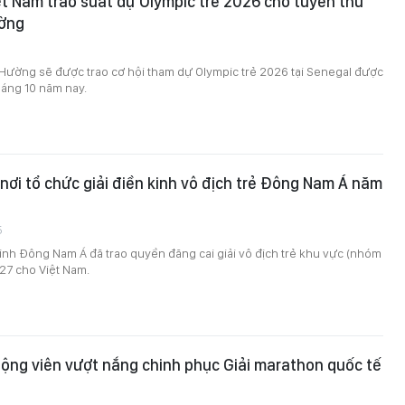
ệt Nam trao suất dự Olympic trẻ 2026 cho tuyển thủ
ờng
9
Hường sẽ được trao cơ hội tham dự Olympic trẻ 2026 tại Senegal được
tháng 10 năm nay.
nơi tổ chức giải điền kinh vô địch trẻ Đông Nam Á năm
5
inh Đông Nam Á đã trao quyền đăng cai giải vô địch trẻ khu vực (nhóm
27 cho Việt Nam.
ộng viên vượt nắng chinh phục Giải marathon quốc tế