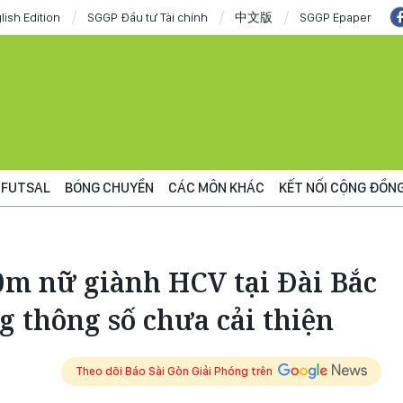
lish Edition
SGGP Đầu tư Tài chính
中文版
SGGP Epaper
FUTSAL
BÓNG CHUYỀN
CÁC MÔN KHÁC
KẾT NỐI CỘNG ĐỒN
0m nữ giành HCV tại Đài Bắc
 thông số chưa cải thiện
Theo dõi Báo Sài Gòn Giải Phóng trên