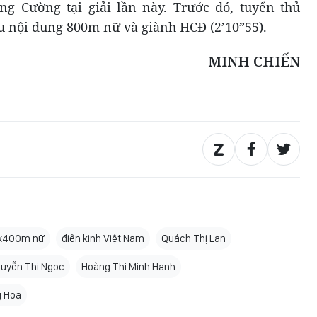
g Cường tại giải lần này. Trước đó, tuyển thủ
u nội dung 800m nữ và giành HCĐ (2’10”55).
MINH CHIẾN
4x400m nữ
điền kinh Việt Nam
Quách Thị Lan
uyễn Thị Ngọc
Hoàng Thị Minh Hạnh
g Hoa