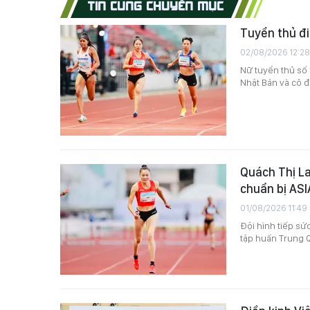
TIN CÙNG CHUYÊN MỤC
Tuyển thủ đi
02/08/2026 12:28
Nữ tuyển thủ số 
Nhật Bản và cô đ
Quách Thị La
chuẩn bị AS
01/08/2026 11:49
Đội hình tiếp sứ
tập huấn Trung Q