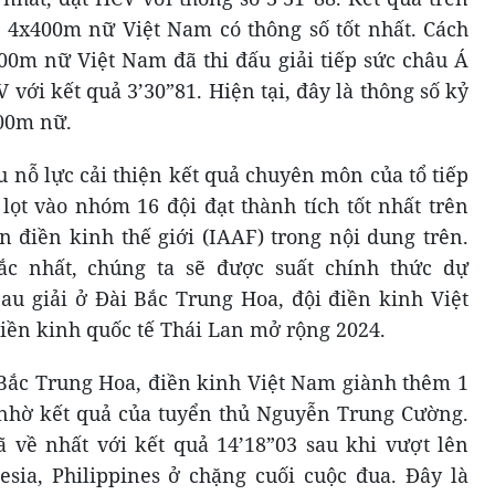
c 4x400m nữ Việt Nam có thông số tốt nhất. Cách
400m nữ Việt Nam đã thi đấu giải tiếp sức châu Á
với kết quả 3’30”81. Hiện tại, đây là thông số kỷ
400m nữ.
 nỗ lực cải thiện kết quả chuyên môn của tổ tiếp
lọt vào nhóm 16 đội đạt thành tích tốt nhất trên
 điền kinh thế giới (IAAF) trong nội dung trên.
c nhất, chúng ta sẽ được suất chính thức dự
Sau giải ở Đài Bắc Trung Hoa, đội điền kinh Việt
 điền kinh quốc tế Thái Lan mở rộng 2024.
i Bắc Trung Hoa, điền kinh Việt Nam giành thêm 1
nhờ kết quả của tuyển thủ Nguyễn Trung Cường.
 về nhất với kết quả 14’18”03 sau khi vượt lên
esia, Philippines ở chặng cuối cuộc đua. Đây là