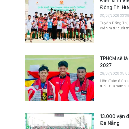
Điền kinh Vi
Đồng Thị Hư
30/07/2026 03:3
Tuyển Đồng Thị 
diễn ra từ cuối 
TPHCM sẽ là 
2027
28/07/2026 05:0
Liên đoàn điền k
tuổi U18) năm 20
13.000 vận đ
Đà Nẵng