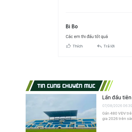
Bi Bo
Các em thi đấu tốt quá
Thích
Trả lời
TIN CÙNG CHUYÊN MỤC
Lần đầu tiên
07/08/2026 06:3
Gần 480 VĐV trẻ 
gia 2026 trên sâ