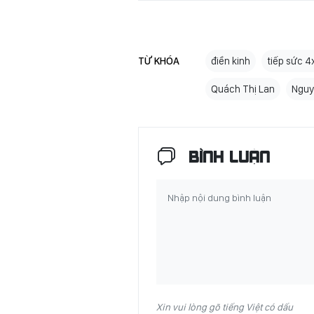
TỪ KHÓA
điền kinh
tiếp sức 
Quách Thị Lan
Nguy
BÌNH LUẬN
Xin vui lòng gõ tiếng Việt có dấu