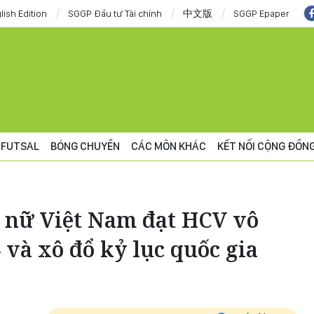
lish Edition
SGGP Đầu tư Tài chính
中文版
SGGP Epaper
FUTSAL
BÓNG CHUYỀN
CÁC MÔN KHÁC
KẾT NỐI CỘNG ĐỒN
 nữ Việt Nam đạt HCV vô
 và xô đổ kỷ lục quốc gia