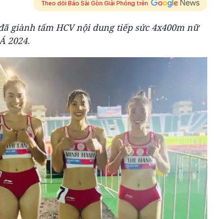
Theo dõi Báo Sài Gòn Giải Phóng trên
đã giành tấm HCV nội dung tiếp sức 4x400m nữ
 Á 2024.