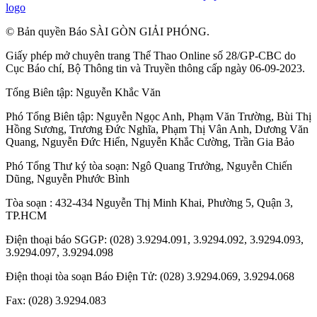
logo
© Bản quyền Báo SÀI GÒN GIẢI PHÓNG.
Giấy phép mở chuyên trang Thể Thao Online số 28/GP-CBC do
Cục Báo chí, Bộ Thông tin và Truyền thông cấp ngày 06-09-2023.
Tổng Biên tập:
Nguyễn Khắc Văn
Phó Tổng Biên tập:
Nguyễn Ngọc Anh
,
Phạm Văn Trường
,
Bùi Thị
Hồng Sương
,
Trương Đức Nghĩa
,
Phạm Thị Vân Anh
,
Dương Văn
Quang
,
Nguyễn Đức Hiển
,
Nguyễn Khắc Cường
,
Trần Gia Bảo
Phó Tổng Thư ký tòa soạn:
Ngô Quang Trưởng
,
Nguyễn Chiến
Dũng
,
Nguyễn Phước Bình
Tòa soạn : 432-434 Nguyễn Thị Minh Khai, Phường 5, Quận 3,
TP.HCM
Điện thoại báo SGGP: (028) 3.9294.091, 3.9294.092, 3.9294.093,
3.9294.097, 3.9294.098
Điện thoại tòa soạn Báo Điện Tử: (028) 3.9294.069, 3.9294.068
Fax: (028) 3.9294.083