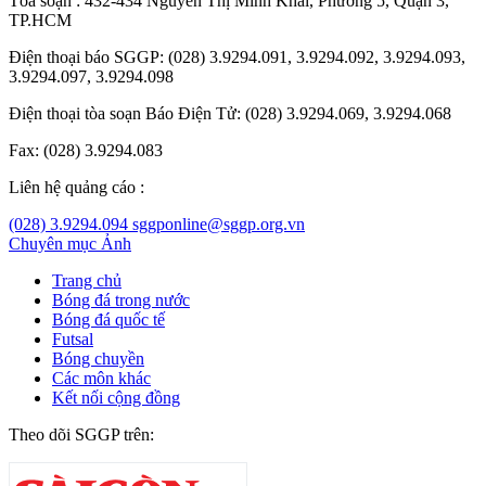
Tòa soạn : 432-434 Nguyễn Thị Minh Khai, Phường 5, Quận 3,
TP.HCM
Điện thoại báo SGGP: (028) 3.9294.091, 3.9294.092, 3.9294.093,
3.9294.097, 3.9294.098
Điện thoại tòa soạn Báo Điện Tử: (028) 3.9294.069, 3.9294.068
Fax: (028) 3.9294.083
Liên hệ quảng cáo :
(028) 3.9294.094
sggponline@sggp.org.vn
Chuyên mục
Ảnh
Trang chủ
Bóng đá trong nước
Bóng đá quốc tế
Futsal
Bóng chuyền
Các môn khác
Kết nối cộng đồng
Theo dõi SGGP trên: