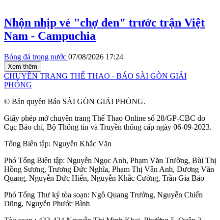
Nhộn nhịp vé "chợ đen" trước trận Việt
Nam - Campuchia
Bóng đá trong nước
07/08/2026 17:24
Xem thêm
CHUYÊN TRANG THỂ THAO - BÁO SÀI GÒN GIẢI
PHÓNG
© Bản quyền Báo SÀI GÒN GIẢI PHÓNG.
Giấy phép mở chuyên trang Thể Thao Online số 28/GP-CBC do
Cục Báo chí, Bộ Thông tin và Truyền thông cấp ngày 06-09-2023.
Tổng Biên tập:
Nguyễn Khắc Văn
Phó Tổng Biên tập:
Nguyễn Ngọc Anh
,
Phạm Văn Trường
,
Bùi Thị
Hồng Sương
,
Trương Đức Nghĩa
,
Phạm Thị Vân Anh
,
Dương Văn
Quang
,
Nguyễn Đức Hiển
,
Nguyễn Khắc Cường
,
Trần Gia Bảo
Phó Tổng Thư ký tòa soạn:
Ngô Quang Trưởng
,
Nguyễn Chiến
Dũng
,
Nguyễn Phước Bình