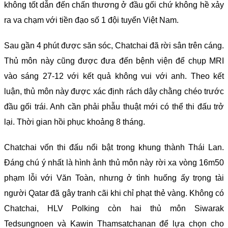
không tốt dẫn đến chấn thương ở đầu gối chứ không hề xảy
ra va chạm với tiền đạo số 1 đội tuyển Việt Nam.
Sau gần 4 phút được săn sóc, Chatchai đã rời sân trên cáng.
Thủ môn này cũng được đưa đến bệnh viện để chụp MRI
vào sáng 27-12 với kết quả không vui với anh. Theo kết
luận, thủ môn này được xác định rách dây chằng chéo trước
đầu gối trái. Anh cần phải phẫu thuật mới có thể thi đấu trở
lại. Thời gian hồi phục khoảng 8 tháng.
Chatchai vốn thi đấu nổi bật trong khung thành Thái Lan.
Đáng chú ý nhất là hình ảnh thủ môn này rời xa vòng 16m50
phạm lỗi với Văn Toàn, nhưng ở tình huống ấy trọng tài
người Qatar đã gây tranh cãi khi chỉ phạt thẻ vàng. Không có
Chatchai, HLV Polking còn hai thủ môn Siwarak
Tedsungnoen và Kawin Thamsatchanan để lựa chọn cho