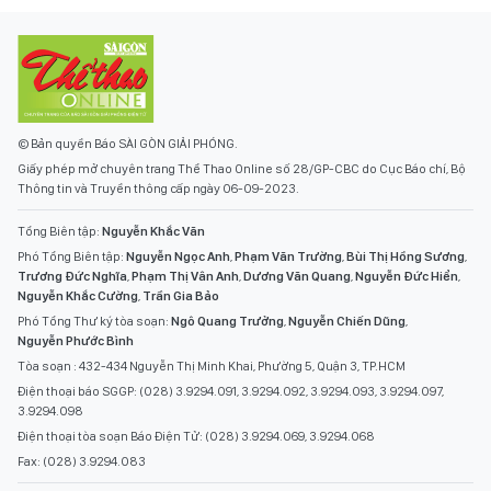
© Bản quyền Báo SÀI GÒN GIẢI PHÓNG.
Giấy phép mở chuyên trang Thể Thao Online số 28/GP-CBC do Cục Báo chí, Bộ
Thông tin và Truyền thông cấp ngày 06-09-2023.
Tổng Biên tập:
Nguyễn Khắc Văn
Phó Tổng Biên tập:
Nguyễn Ngọc Anh
,
Phạm Văn Trường
,
Bùi Thị Hồng Sương
,
Trương Đức Nghĩa
,
Phạm Thị Vân Anh
,
Dương Văn Quang
,
Nguyễn Đức Hiển
,
Nguyễn Khắc Cường
,
Trần Gia Bảo
Phó Tổng Thư ký tòa soạn:
Ngô Quang Trưởng
,
Nguyễn Chiến Dũng
,
Nguyễn Phước Bình
Tòa soạn : 432-434 Nguyễn Thị Minh Khai, Phường 5, Quận 3, TP.HCM
Điện thoại báo SGGP: (028) 3.9294.091, 3.9294.092, 3.9294.093, 3.9294.097,
3.9294.098
Điện thoại tòa soạn Báo Điện Tử: (028) 3.9294.069, 3.9294.068
Fax: (028) 3.9294.083