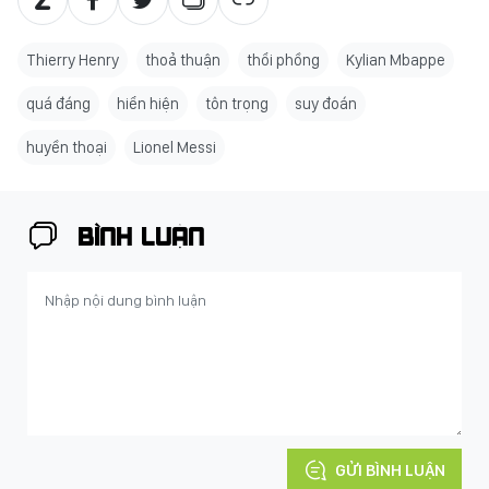
Thierry Henry
thoả thuận
thổi phồng
Kylian Mbappe
quá đáng
hiển hiện
tôn trọng
suy đoán
huyền thoại
Lionel Messi
BÌNH LUẬN
GỬI BÌNH LUẬN