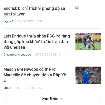
Endrick bị chỉ trích vì phong độ sa
sút tại Lyon
Ligue 1
16/03/2026 06:16
Luis Enrique thừa nhận PSG 'rõ ràng
đang gặp khó khăn' trước trận đấu
với Chelsea
Champions League
09/03/2026 05:10
Mason Greenwood có thể rời
Marseille để chuyển đến Ả Rập Xê
Út
Ligue 1
07/03/2026 07:53
Xem thêm