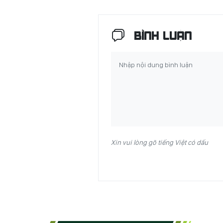
BÌNH LUẬN
Xin vui lòng gõ tiếng Việt có dấu