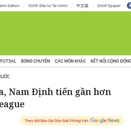
lish Edition
SGGP Đầu tư Tài chính
中文版
SGGP Epaper
FUTSAL
BÓNG CHUYỀN
CÁC MÔN KHÁC
KẾT NỐI CỘNG ĐỒN
NƯỚC
, Nam Định tiến gần hơn
League
Theo dõi Báo Sài Gòn Giải Phóng trên