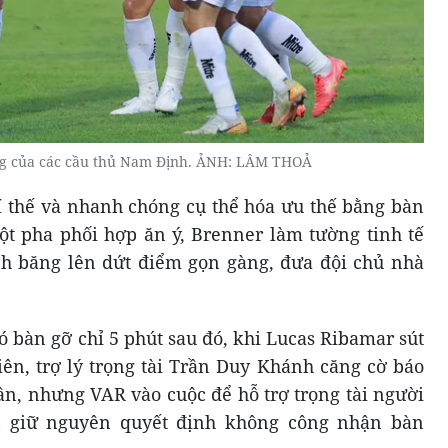
ng của các cầu thủ Nam Định. ẢNH: LÂM THOẢ
 thế và nhanh chóng cụ thể hóa ưu thế bằng bàn
ột pha phối hợp ăn ý, Brenner làm tường tinh tế
h băng lên dứt điểm gọn gàng, đưa đội chủ nhà
 bàn gỡ chỉ 5 phút sau đó, khi Lucas Ribamar sút
ên, trợ lý trọng tài Trần Duy Khánh căng cờ báo
rần, nhưng VAR vào cuộc để hỗ trợ trọng tài người
n giữ nguyên quyết định không công nhận bàn