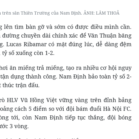
n trên sân Thiên Trường của Nam Định. ẢNH: LÂM THOẢ
g lên tìm bàn gỡ và sớm có được điều mình cần.
ra đường chuyền dài chính xác để Văn Thuận băng
g. Lucas Ribamar có mặt đúng lúc, dễ dàng đệm
 tỷ số xuống còn 1-2.
chơi ăn miếng trả miếng, tạo ra nhiều cơ hội nguy
ận dụng thành công. Nam Định bảo toàn tỷ số 2-
t thúc trận đấu.
trò HLV Vũ Hồng Việt vững vàng trên đỉnh bảng
hoảng cách 5 điểm so với đội bám đuổi Hà Nội FC.
òng tới, còn Nam Định tiếp tục thắng, đội bóng
ước 3 vòng.