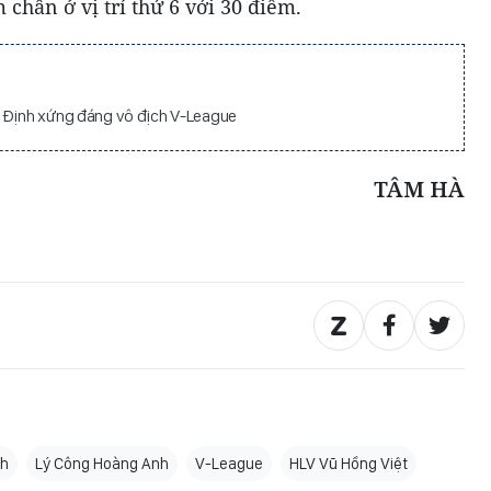
chân ở vị trí thứ 6 với 30 điểm.
m Định xứng đáng vô địch V-League
TÂM HÀ
nh
Lý Công Hoàng Anh
V-League
HLV Vũ Hồng Việt