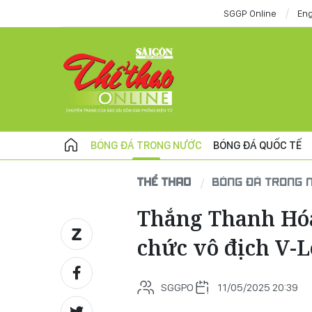
SGGP Online
Eng
BÓNG ĐÁ TRONG NƯỚC
BÓNG ĐÁ QUỐC TẾ
THỂ THAO
BÓNG ĐÁ TRONG 
Thắng Thanh Hóa
chức vô địch V-
SGGPO
11/05/2025 20:39