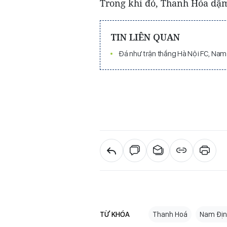
Trong khi đó, Thanh Hóa dậm 
TIN LIÊN QUAN
Đá như trận thắng Hà Nội FC, Na
TỪ KHÓA
Thanh Hoá
Nam Đị