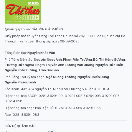
© Bản quyền Báo SÀI GÒN GIẢI PHÓNG.
Giấy phép mở chuyên trang Thể Thao Online số 28/GP-CBC do Cục Báo chí, Bộ
Thông tin và Truyền thông cấp ngày 06-09-2023.
Tổng Biên tập:
Nguyễn Khắc Văn
Phó Tổng Biên tập:
Nguyễn Ngọc Anh
,
Phạm Văn Trường
,
Bùi Thị Hồng Sương
,
Trương Đức Nghĩa
,
Phạm Thị Vân Anh
,
Dương Văn Quang
,
Nguyễn Đức Hiển
,
Nguyễn Khắc Cường
,
Trần Gia Bảo
Phó Tổng Thư ký tòa soạn:
Ngô Quang Trưởng
,
Nguyễn Chiến Dũng
,
Nguyễn Phước Bình
Tòa soạn : 432-434 Nguyễn Thị Minh Khai, Phường 5, Quận 3, TP.HCM
Điện thoại báo SGGP: (028) 3.9294.091, 3.9294.092, 3.9294.093, 3.9294.097,
3.9294.098
Điện thoại tòa soạn Báo Điện Tử: (028) 3.9294.069, 3.9294.068
Fax: (028) 3.9294.083
LIÊN HỆ QUẢNG CÁO :