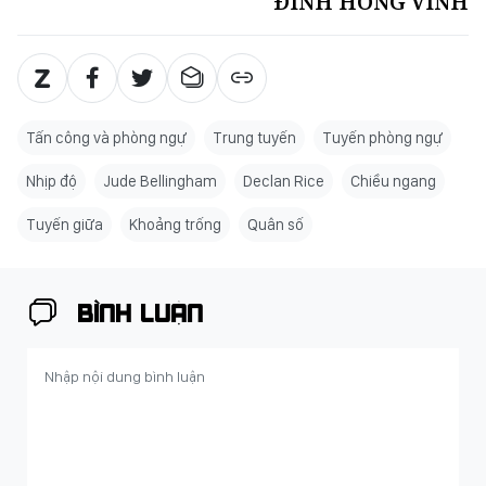
ĐINH HỒNG VINH
Tấn công và phòng ngự
Trung tuyến
Tuyến phòng ngự
Nhịp độ
Jude Bellingham
Declan Rice
Chiều ngang
Tuyến giữa
Khoảng trống
Quân số
BÌNH LUẬN