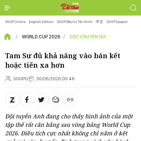
SGGP Online
English Edition
SGGP Đầu tư Tài chính
中文
SGGP Epaper
WORLD CUP 2026
GÓC CHUYÊN GIA
Tam Sư đủ khả năng vào bán kết
hoặc tiến xa hơn
SGGPO
30/06/2026 00:48
Đội tuyển Anh đang cho thấy hình ảnh của một
tập thể rất cân bằng sau vòng bảng World Cup
2026. Điều tích cực nhất không chỉ nằm ở kết